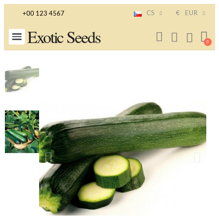
CS
€
EUR
+00 123 4567
Exotic Seeds