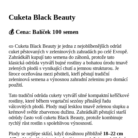
Cuketa Black Beauty
💰 Cena: Balíček 100 semen
🥒 Cuketa Black Beauty je jedna z nejoblíbenějších odrůd
cuket pěstovaných v zeleninových zahradách po celé Evropě.
Zahrádkáři kupují tato semena do záhonů, protože tato
klasická odrůda vytváří bujné rostliny a bohatou úrodu tmavě
zelených plodů s vynikající chutí a jemnou strukturou. Je
široce oceňována mezi pěstiteli, kteří pěstují tradiční
zeleninová semena a výnosnou zahradní zeleninu pro domácí
použití.
Tato tradiční odrůda cukety vytváří silné kompaktní keříčkové
rostliny, které během vegetační sezóny přinášejí řadu
válcovitých plodů. Plody mají lesklou tmavě zelenou slupku a
krémově světle zbarvenou dužinu. Zahrádkáři pěstující starší
odrůdy často volí cuketu Black Beauty, protože kombinuje
rychlý růst rostlin s spolehlivou výnosností.
Plody se nejlépe sklízí, když dosáhnou přibližně
18–22 cm