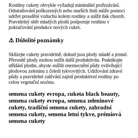
Rostliny cukety obvykle vyžadují minimální prořezávání.
Odstraňování poškozených nebo starších listů může pomoci
udržet proudění vzduchu kolem rostliny a snížit tlak chorob.
Pravidelný sběr mladých plodů podporuje rostlinu v
pokračování produkce nových cuket.
⚠️ Důležité poznámky
Sklízejte cukety pravidelně, dokud jsou plody mladé a jemné.
Přerostlé plody mohou snížit další produktivitu. Praktikujte
střídání plodin, abyste snížili onemocnění půdy ovlivňující
plodovou zeleninu z čeledi tykvovitých. Udržování zdravé
půdy a pravidelné zalévání zajistí produktivní rostliny po
celou vegetační sezónu.
semena cukety evropa, cuketa black beauty,
semena cukety evropa, semena zeleninové
cukety, tradiční semena cukety, zahradní
semena cukety, semena letní tykve, prémiová
semena cukety