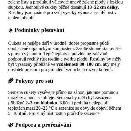
zelené listy a produkují válcovité tmavě zelené plody s lesklou
slupkou. Jednotlivé cukety běžně dosahují
18–22 cm délky
.
Rostliny jsou známé pro svůj
vysoký výnos
a rychlý růst v
teplém období.
☀️ Podmínky pěstování
Cuketa se nejlépe daří v úrodné, dobře propustné půdě
obohacené organickým kompostem. Zvolte slunné stanoviště
s plným výsluním. Teplé teploty a pravidelné zalévání
podporují rychlý růst rostlin a tvorbu plodů. Rostliny by měly
být vysazeny přibližně ve
vzdálenosti 80–100 cm
, aby měly
dostatek prostoru pro proudění vzduchu a rozvoj kořenů.
🌾 Pokyny pro setí
Semena cukety vysévejte přímo na záhon, jakmile pominou
mrazíky a půda se ohřeje. Semena by měla být zasazena
přibližně
2–3 cm hluboko
. Klíčení probíhá nejlépe při
teplotách mezi
20–25 °C
a sazenice se obvykle objeví během
5–10 dnů
. Pro silný růst rostlin prořeďte sazenice.
🌿 Podpora a prořezávání