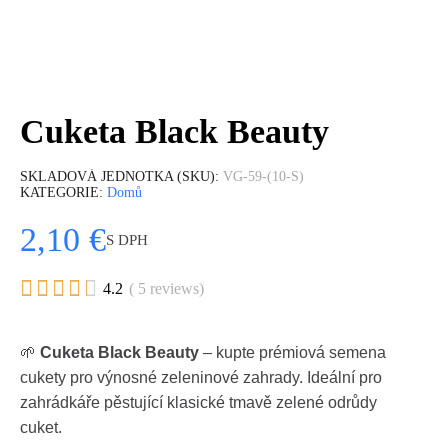
Cuketa Black Beauty
SKLADOVÁ JEDNOTKA (SKU)
VG-59-(10-S)
KATEGORIE
Domů
2,10 €
S DPH





4.2
( 5 reviews)
🌱
Cuketa Black Beauty
– kupte prémiová semena
cukety pro výnosné zeleninové zahrady. Ideální pro
zahrádkáře pěstující klasické tmavě zelené odrůdy
cuket.