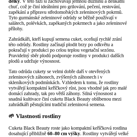
délky
. V této fázi si zachovávají jemnou dužninu a delikátní
chuť, což je činí ideálními pro grilování, pečení, restování,
zapékání a přípravu středomořských zeleninových pokrmů.
Tyto gurmánské zeleninové odrůdy se běžně používají v
salátech, polévkách, zapékaných pokrmech a jako zeleninové
přílohy.
Zahrádkáři, kteří kupují semena cuket, oceňují rychlé zrání
této odrůdy. Rostliny začínají plodit brzy po odkvětu a
pokračují v produkci po celou teplou vegetační sezónu.
Pravidelný sběr plodů podporuje rostliny v produkci dalších
plodů a udržuje výnosnost.
Tato odrůda cukety se velmi dobře daří v otevřených
zeleninových záhonech, zvýšených záhonech i v
skleníkových podmínkách. Vzhledem k tomu, že rostliny
vytvářejí kompaktní keříčkový růst, jsou vhodné jak pro malé
domácí zahrady, tak pro větší záhony. Silná výnosnost a
snadná kultivace činí cuketu Black Beauty oblíbenou mezi
zahrádkáři pěstujícími tradiční zeleninová semena.
🌱 Vlastnosti rostliny
Cuketa Black Beauty roste jako kompaktní keříčková rostlina
dosahující přibližně
60–80 cm výšky
. Rostliny vytvářejí velké