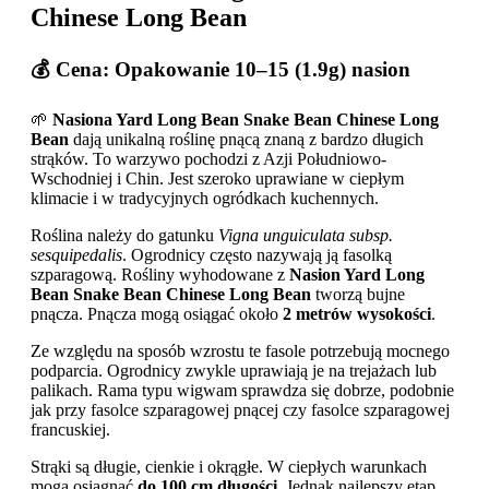
Chinese Long Bean
💰 Cena: Opakowanie 10–15 (1.9g) nasion
🌱
Nasiona Yard Long Bean Snake Bean Chinese Long
Bean
dają unikalną roślinę pnącą znaną z bardzo długich
strąków. To warzywo pochodzi z Azji Południowo-
Wschodniej i Chin. Jest szeroko uprawiane w ciepłym
klimacie i w tradycyjnych ogródkach kuchennych.
Roślina należy do gatunku
Vigna unguiculata subsp.
sesquipedalis
. Ogrodnicy często nazywają ją fasolką
szparagową. Rośliny wyhodowane z
Nasion Yard Long
Bean Snake Bean Chinese Long Bean
tworzą bujne
pnącza. Pnącza mogą osiągać około
2 metrów wysokości
.
Ze względu na sposób wzrostu te fasole potrzebują mocnego
podparcia. Ogrodnicy zwykle uprawiają je na trejażach lub
palikach. Rama typu wigwam sprawdza się dobrze, podobnie
jak przy fasolce szparagowej pnącej czy fasolce szparagowej
francuskiej.
Strąki są długie, cienkie i okrągłe. W ciepłych warunkach
mogą osiągnąć
do 100 cm długości
. Jednak najlepszy etap