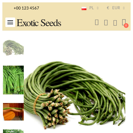
PL
€
EUR
+00 123 4567
Exotic Seeds