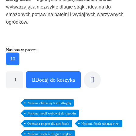
wytwarzająca niezwykle długie strąki, idealna do
smażonych potraw na patelni i wydajnych warzywnych
ogródków.
Nasiona w paczce:
10
Dodaj do koszyka
Nasiona chińskiej fasoli długiej
Nasiona fasoli wężowej do ogrodu
Odmiana pnącej długiej fasoli
Nasiona fasoli szparagowej
Nasiona fasoli o długich strąkac