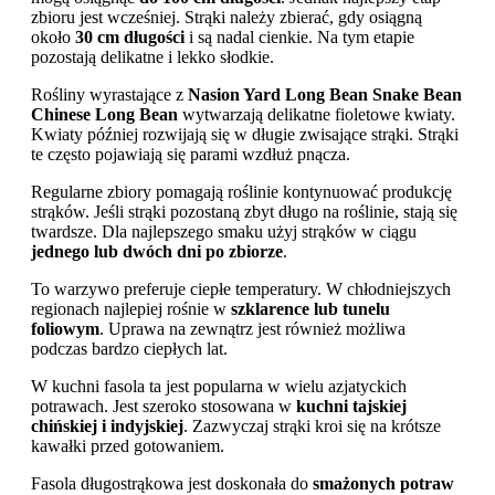
zbioru jest wcześniej. Strąki należy zbierać, gdy osiągną
około
30 cm długości
i są nadal cienkie. Na tym etapie
pozostają delikatne i lekko słodkie.
Rośliny wyrastające z
Nasion Yard Long Bean Snake Bean
Chinese Long Bean
wytwarzają delikatne fioletowe kwiaty.
Kwiaty później rozwijają się w długie zwisające strąki. Strąki
te często pojawiają się parami wzdłuż pnącza.
Regularne zbiory pomagają roślinie kontynuować produkcję
strąków. Jeśli strąki pozostaną zbyt długo na roślinie, stają się
twardsze. Dla najlepszego smaku użyj strąków w ciągu
jednego lub dwóch dni po zbiorze
.
To warzywo preferuje ciepłe temperatury. W chłodniejszych
regionach najlepiej rośnie w
szklarence lub tunelu
foliowym
. Uprawa na zewnątrz jest również możliwa
podczas bardzo ciepłych lat.
W kuchni fasola ta jest popularna w wielu azjatyckich
potrawach. Jest szeroko stosowana w
kuchni tajskiej
chińskiej i indyjskiej
. Zazwyczaj strąki kroi się na krótsze
kawałki przed gotowaniem.
Fasola długostrąkowa jest doskonała do
smażonych potraw