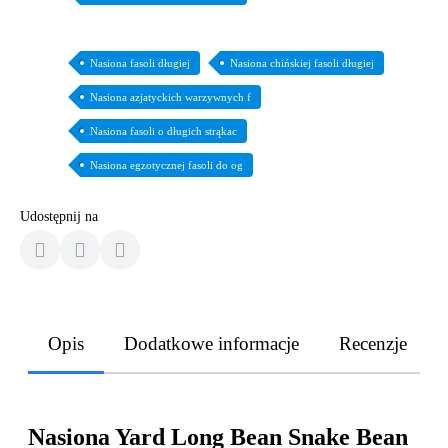
Nasiona fasoli długiej
Nasiona chińskiej fasoli długiej
Nasiona azjatyckich warzywnych f
Nasiona fasoli o długich strąkac
Nasiona egzotycznej fasoli do og
Udostępnij na
Opis
Dodatkowe informacje
Recenzje
Nasiona Yard Long Bean Snake Bean