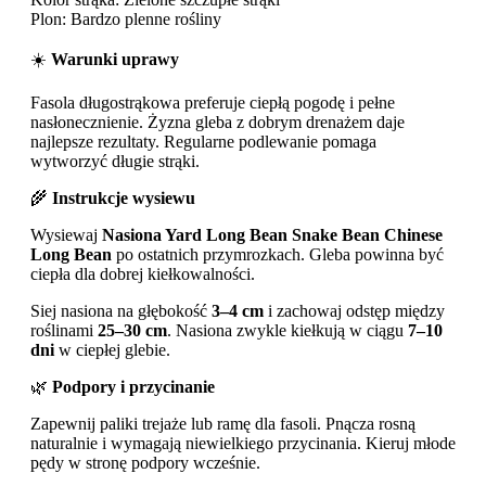
Plon: Bardzo plenne rośliny
☀️
Warunki uprawy
Fasola długostrąkowa preferuje ciepłą pogodę i pełne
nasłonecznienie. Żyzna gleba z dobrym drenażem daje
najlepsze rezultaty. Regularne podlewanie pomaga
wytworzyć długie strąki.
🌾
Instrukcje wysiewu
Wysiewaj
Nasiona Yard Long Bean Snake Bean Chinese
Long Bean
po ostatnich przymrozkach. Gleba powinna być
ciepła dla dobrej kiełkowalności.
Siej nasiona na głębokość
3–4 cm
i zachowaj odstęp między
roślinami
25–30 cm
. Nasiona zwykle kiełkują w ciągu
7–10
dni
w ciepłej glebie.
🌿
Podpory i przycinanie
Zapewnij paliki trejaże lub ramę dla fasoli. Pnącza rosną
naturalnie i wymagają niewielkiego przycinania. Kieruj młode
pędy w stronę podpory wcześnie.