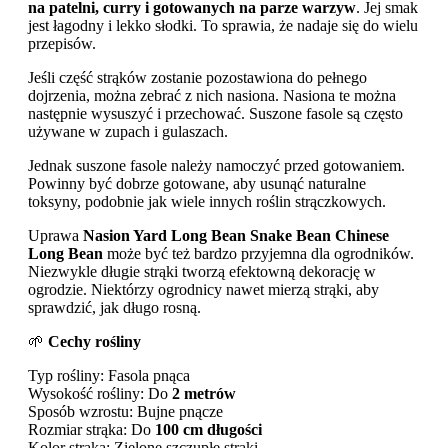
na patelni, curry i gotowanych na parze warzyw
. Jej smak
jest łagodny i lekko słodki. To sprawia, że nadaje się do wielu
przepisów.
Jeśli część strąków zostanie pozostawiona do pełnego
dojrzenia, można zebrać z nich nasiona. Nasiona te można
następnie wysuszyć i przechować. Suszone fasole są często
używane w zupach i gulaszach.
Jednak suszone fasole należy namoczyć przed gotowaniem.
Powinny być dobrze gotowane, aby usunąć naturalne
toksyny, podobnie jak wiele innych roślin strączkowych.
Uprawa
Nasion Yard Long Bean Snake Bean Chinese
Long Bean
może być też bardzo przyjemna dla ogrodników.
Niezwykle długie strąki tworzą efektowną dekorację w
ogrodzie. Niektórzy ogrodnicy nawet mierzą strąki, aby
sprawdzić, jak długo rosną.
🌱
Cechy rośliny
Typ rośliny: Fasola pnąca
Wysokość rośliny: Do
2 metrów
Sposób wzrostu: Bujne pnącze
Rozmiar strąka: Do
100 cm długości
Kolor strąka: Zielone szczupłe strąki