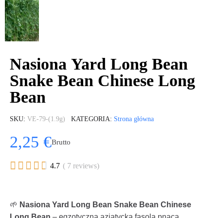
Nasiona Yard Long Bean
Snake Bean Chinese Long
Bean
SKU
VE-79-(1.9g)
KATEGORIA
Strona główna
2,25 €
Brutto





4.7
( 7 reviews)
🌱
Nasiona Yard Long Bean Snake Bean Chinese
Long Bean
– egzotyczna azjatycka fasola pnąca