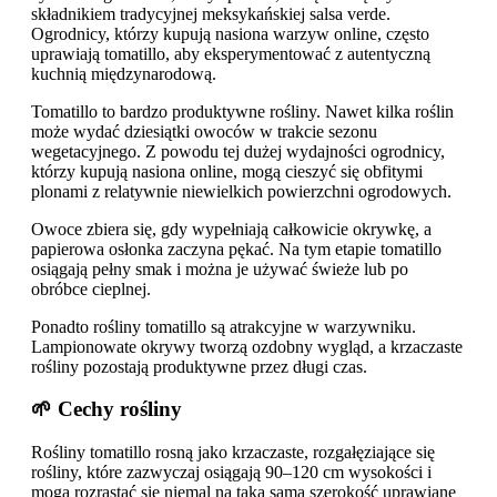
składnikiem tradycyjnej meksykańskiej salsa verde.
Ogrodnicy, którzy kupują nasiona warzyw online, często
uprawiają tomatillo, aby eksperymentować z autentyczną
kuchnią międzynarodową.
Tomatillo to bardzo produktywne rośliny. Nawet kilka roślin
może wydać dziesiątki owoców w trakcie sezonu
wegetacyjnego. Z powodu tej dużej wydajności ogrodnicy,
którzy kupują nasiona online, mogą cieszyć się obfitymi
plonami z relatywnie niewielkich powierzchni ogrodowych.
Owoce zbiera się, gdy wypełniają całkowicie okrywkę, a
papierowa osłonka zaczyna pękać. Na tym etapie tomatillo
osiągają pełny smak i można je używać świeże lub po
obróbce cieplnej.
Ponadto rośliny tomatillo są atrakcyjne w warzywniku.
Lampionowate okrywy tworzą ozdobny wygląd, a krzaczaste
rośliny pozostają produktywne przez długi czas.
🌱 Cechy rośliny
Rośliny tomatillo rosną jako krzaczaste, rozgałęziające się
rośliny, które zazwyczaj osiągają 90–120 cm wysokości i
mogą rozrastać się niemal na taką samą szerokość uprawiane