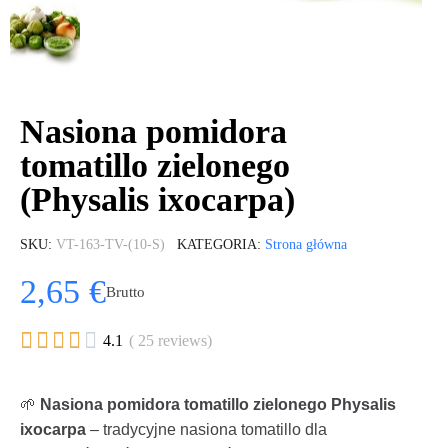
Nasiona pomidora
tomatillo zielonego
(Physalis ixocarpa)
SKU
VT-163-TV-(10-S)
KATEGORIA
Strona główna
2,65 €
Brutto





4.1
( 25 reviews)
🌱
Nasiona pomidora tomatillo zielonego Physalis
ixocarpa
– tradycyjne nasiona tomatillo dla