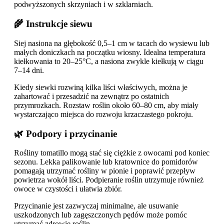
podwyższonych skrzyniach i w szklarniach.
🌾 Instrukcje siewu
Siej nasiona na głębokość 0,5–1 cm w tacach do wysiewu lub
małych doniczkach na początku wiosny. Idealna temperatura
kiełkowania to 20–25°C, a nasiona zwykle kiełkują w ciągu
7–14 dni.
Kiedy siewki rozwiną kilka liści właściwych, można je
zahartować i przesadzić na zewnątrz po ostatnich
przymrozkach. Rozstaw roślin około 60–80 cm, aby miały
wystarczająco miejsca do rozwoju krzaczastego pokroju.
🌿 Podpory i przycinanie
Rośliny tomatillo mogą stać się ciężkie z owocami pod koniec
sezonu. Lekka palikowanie lub kratownice do pomidorów
pomagają utrzymać rośliny w pionie i poprawić przepływ
powietrza wokół liści. Podpieranie roślin utrzymuje również
owoce w czystości i ułatwia zbiór.
Przycinanie jest zazwyczaj minimalne, ale usuwanie
uszkodzonych lub zagęszczonych pędów może pomóc
utrzymać zdrowie roślin.