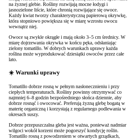
na żyznej glebie. Rośliny rozwijają mocne łodygi i
jasnozielone liście, które chronią rozwijające się owoce.
Każdy kwiat tworzy charakterystyczną papierową okrywkę,
która stopniowo powiększa się w miarę wzrostu owocu
wewnątrz niej.
Owoce są zwykle okrągłe i mają około 3–5 cm średnicy. W
miarę dojrzewania okrywka w końcu pęka, odsłaniając
zielony tomatillo. W dobrych warunkach uprawy każda
roślina może wyprodukować dziesiątki owoców przez całe
lato.
☀️ Warunki uprawy
Tomatillo dobrze rosną w pełnym nasłonecznieniu i przy
ciepłych temperaturach. Rośliny powinny otrzymywać co
najmniej 6–8 godzin bezpośredniego słońca dziennie, aby
dobrze rosnąć i owocować. Preferują żyzną glebę bogatą w
materię organiczną i korzystają z regularnego podlewania w
okresach suszy.
Dobrze przepuszczalna gleba jest ważna, ponieważ nadmiar
wilgoci wokół korzeni może pogorszyć kondycję roślin.
Tomatillo rosną z powodzeniem w otwartych grządkach,