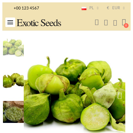
PL
€
EUR
+00 123 4567
Exotic Seeds