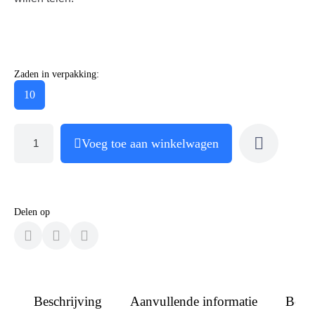
Zaden in verpakking:
10
Voeg toe aan winkelwagen
Delen op
Beschrijving
Aanvullende informatie
Beoo