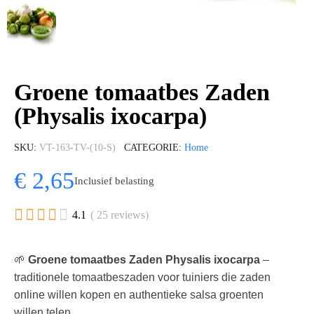
Groene tomaatbes Zaden
(Physalis ixocarpa)
SKU
VT-163-TV-(10-S)
CATEGORIE
Home
€ 2,65
Inclusief belasting





4.1
( 25 reviews)
🌱
Groene tomaatbes Zaden Physalis ixocarpa
–
traditionele tomaatbeszaden voor tuiniers die zaden
online willen kopen en authentieke salsa groenten
willen telen.