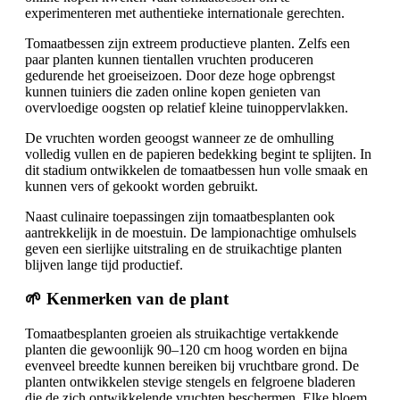
experimenteren met authentieke internationale gerechten.
Tomaatbessen zijn extreem productieve planten. Zelfs een
paar planten kunnen tientallen vruchten produceren
gedurende het groeiseizoen. Door deze hoge opbrengst
kunnen tuiniers die zaden online kopen genieten van
overvloedige oogsten op relatief kleine tuinoppervlakken.
De vruchten worden geoogst wanneer ze de omhulling
volledig vullen en de papieren bedekking begint te splijten. In
dit stadium ontwikkelen de tomaatbessen hun volle smaak en
kunnen vers of gekookt worden gebruikt.
Naast culinaire toepassingen zijn tomaatbesplanten ook
aantrekkelijk in de moestuin. De lampionachtige omhulsels
geven een sierlijke uitstraling en de struikachtige planten
blijven lange tijd productief.
🌱 Kenmerken van de plant
Tomaatbesplanten groeien als struikachtige vertakkende
planten die gewoonlijk 90–120 cm hoog worden en bijna
evenveel breedte kunnen bereiken bij vruchtbare grond. De
planten ontwikkelen stevige stengels en felgroene bladeren
die de zich ontwikkelende vruchten beschermen. Elke bloem