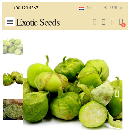
NL
€
EUR
+00 123 4567
Exotic Seeds