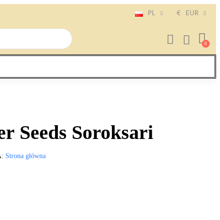
PL
€
EUR
r Seeds Soroksari
A
Strona główna