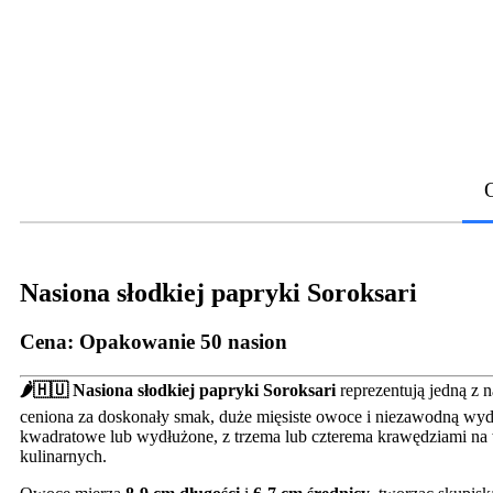
Nasiona słodkiej papryki Soroksari
Cena:
Opakowanie 50 nasion
🌶️🇭🇺
Nasiona słodkiej papryki Soroksari
reprezentują jedną z 
ceniona za doskonały smak, duże mięsiste owoce i niezawodną wy
kwadratowe lub wydłużone, z trzema lub czterema krawędziami na wie
kulinarnych.