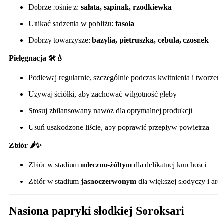
Dobrze rośnie z:
sałata, szpinak, rzodkiewka
Unikać sadzenia w pobliżu:
fasola
Dobrzy towarzysze:
bazylia, pietruszka, cebula, czosnek
Pielęgnacja 🛠️💧
Podlewaj regularnie, szczególnie podczas kwitnienia i twor
Używaj ściółki, aby zachować wilgotność gleby
Stosuj zbilansowany nawóz dla optymalnej produkcji
Usuń uszkodzone liście, aby poprawić przepływ powietrza
Zbiór 🌶️✨
Zbiór w stadium
mleczno-żółtym
dla delikatnej kruchości
Zbiór w stadium
jasnoczerwonym
dla większej słodyczy i a
Nasiona papryki słodkiej Soroksari