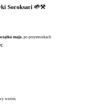
yki Soroksari 🌱⚒️
oczątku maja
, po przymrozkach
°C
wy wzrost.