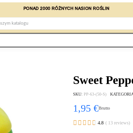
PONAD 2000 RÓŻNYCH NASION ROŚLIN
Sweet Peppe
SKU
PP-63-(50-S)
KATEGORI
1,95 €
Brutto





4.8
( 13 reviews)