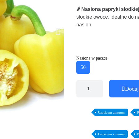
🌶️ Nasiona papryki słodkie
słodkie owoce, idealne do 
nasion
Nasiona w paczce:
50
Dodaj
Capsicum annuum
P
Capsicum annuum
P