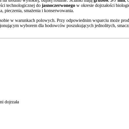
a na średnio wysokiej, bujnej roślinie. Ścianki mają
grubość 5-7 mm
, 
ści technologicznej do
jasnoczerwonego
w okresie dojrzałości biolog
ia, pieczenia, smażenia i konserwowania.
adzi sobie w warunkach polowych. Przy odpowiednim wsparciu może pro
fakcjonującym wyborem dla hodowców poszukujących jednolitych, sma
ni dojrzała