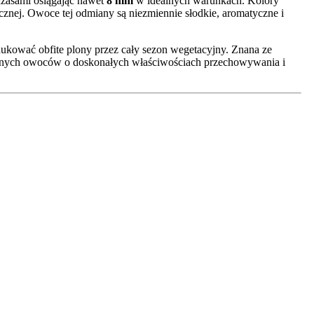
czasami osiągając nawet
8 mm
w idealnych warunkach. Kolory
icznej. Owoce tej odmiany są niezmiennie słodkie, aromatyczne i
dukować obfite plony przez cały sezon wegetacyjny. Znana ze
cznych owoców o doskonałych właściwościach przechowywania i