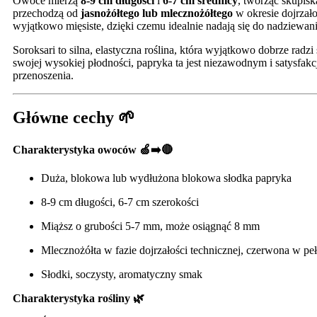
Owoce mierzą
8-9 cm długości
i
6-7 cm średnicy
, tworząc skupisk
przechodzą od
jasnożółtego lub mlecznożółtego
w okresie dojrzało
wyjątkowo mięsiste, dzięki czemu idealnie nadają się do nadziewan
Soroksari to silna, elastyczna roślina, która wyjątkowo dobrze r
swojej wysokiej płodności, papryka ta jest niezawodnym i satys
przenoszenia.
Główne cechy 🌱
Charakterystyka owoców 🍏➡️🔴
Duża, blokowa lub wydłużona blokowa słodka papryka
8-9 cm długości, 6-7 cm szerokości
Miąższ o grubości 5-7 mm, może osiągnąć 8 mm
Mlecznożółta w fazie dojrzałości technicznej, czerwona w peł
Słodki, soczysty, aromatyczny smak
Charakterystyka rośliny 🌿