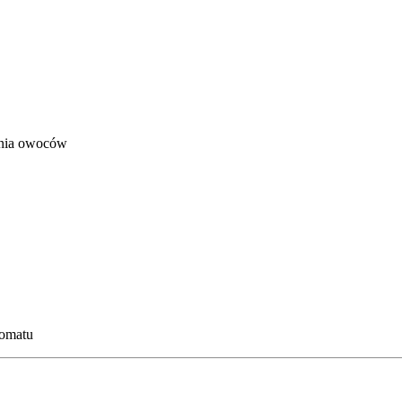
zenia owoców
romatu