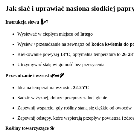
Jak siać i uprawiać nasiona słodkiej papr
Instrukcja siewu 🌡️🌱
Wysiewać w ciepłym miejscu od
lutego
Wysiew / przesadzanie na zewnątrz od
końca kwietnia do p
Kiełkowanie powyżej
13°C
, optymalna temperatura to
26-28
Utrzymywać stałą wilgotność bez przesycenia
Przesadzanie i wzrost 🌿➡️🌾
Idealna temperatura wzrostu:
22-25°C
Sadzić w żyznej, dobrze przepuszczalnej glebie
Zapewnij wsparcie, gdy rośliny staną się ciężkie od owoców
Zapewnij odstępy, które wspierają przepływ powietrza i zdro
Rośliny towarzyszące 🌼