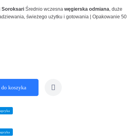
j Soroksari
Średnio wczesna
węgierska odmiana
, duże
nadziewania, świeżego użytku i gotowania | Opakowanie 50
 do koszyka
apryka
apryka