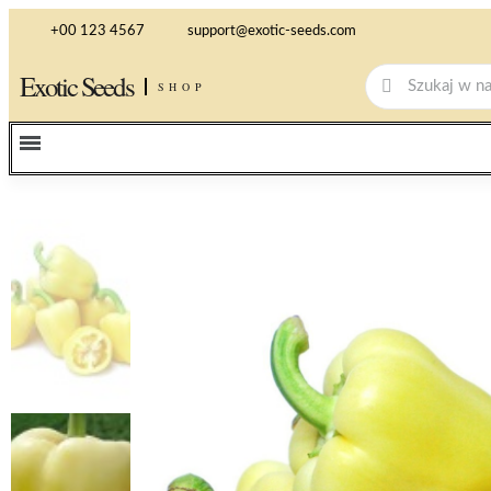
+00 123 4567
support@exotic-seeds.com
Exotic Seeds
SHOP