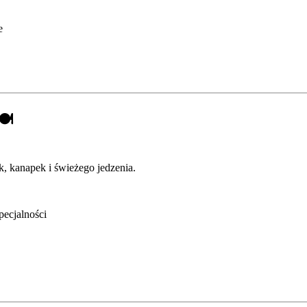
e
️
ek, kanapek i świeżego jedzenia.
pecjalności