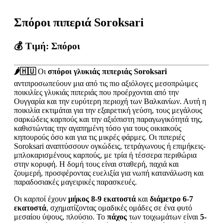
Σπόροι πιπεριά Soroksari
💰 Τιμή:
Σπόροι
🌶️🇭🇺
Οι
σπόροι γλυκιάς πιπεριάς Soroksari
αντιπροσωπεύουν μια από τις πιο αξιόλογες μεσοπρώιμες
ποικιλίες γλυκιάς πιπεριάς που προέρχονται από την
Ουγγαρία και την ευρύτερη περιοχή των Βαλκανίων. Αυτή η
ποικιλία εκτιμάται για την εξαιρετική γεύση, τους μεγάλους
σαρκώδεις καρπούς και την αξιόπιστη παραγωγικότητά της,
καθιστώντας την αγαπημένη τόσο για τους οικιακούς
κηπουρούς όσο και για τις μικρές φάρμες. Οι πιπεριές
Soroksari αναπτύσσουν ογκώδεις, τετράγωνους ή επιμήκεις-
μπλοκαρισμένους καρπούς, με τρία ή τέσσερα περιθώρια
στην κορυφή. Η δομή τους είναι σταθερή, παχιά και
ζουμερή, προσφέροντας ευελιξία για νωπή κατανάλωση και
παραδοσιακές μαγειρικές παρασκευές.
Οι καρποί έχουν
μήκος 8-9 εκατοστά
και
διάμετρο 6-7
εκατοστά
, σχηματίζοντας ομαδικές ομάδες σε ένα φυτό
μεσαίου ύψους, πλούσιο. Το
πάχος
των τοιχωμάτων είναι
5-