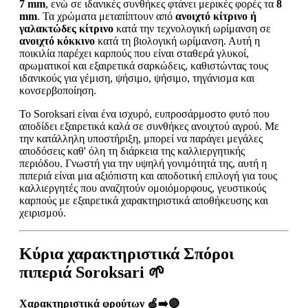
7 mm
, ενώ σε ιδανικές συνθήκες φτάνει μερικές φορές τα
8
mm
. Τα χρώματα μεταπίπτουν από
ανοιχτό κίτρινο ή
γαλακτώδες κίτρινο
κατά την τεχνολογική ωρίμανση σε
ανοιχτό κόκκινο
κατά τη βιολογική ωρίμανση. Αυτή η
ποικιλία παρέχει καρπούς που είναι σταθερά γλυκοί,
αρωματικοί και εξαιρετικά σαρκώδεις, καθιστώντας τους
ιδανικούς για γέμιση, ψήσιμο, ψήσιμο, τηγάνισμα και
κονσερβοποίηση.
Το Soroksari είναι ένα ισχυρό, ευπροσάρμοστο φυτό που
αποδίδει εξαιρετικά καλά σε συνθήκες ανοιχτού αγρού. Με
την κατάλληλη υποστήριξη, μπορεί να παράγει μεγάλες
αποδόσεις καθ' όλη τη διάρκεια της καλλιεργητικής
περιόδου. Γνωστή για την υψηλή γονιμότητά της, αυτή η
πιπεριά είναι μια αξιόπιστη και αποδοτική επιλογή για τους
καλλιεργητές που αναζητούν ομοιόμορφους, γευστικούς
καρπούς με εξαιρετικά χαρακτηριστικά αποθήκευσης και
χειρισμού.
Κύρια χαρακτηριστικά Σπόροι
πιπεριά Soroksari 🌱
Χαρακτηριστικά φρούτων 🍏➡️🔴