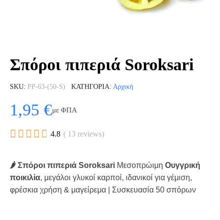
Σπόροι πιπεριά Soroksari
SKU
PP-63-(50-S)
ΚΑΤΗΓΟΡΊΑ
Αρχική
1,95 €
με ΦΠΑ





4.8
( 13 reviews)
🌶️ Σπόροι πιπεριά Soroksari
Μεσοπρώιμη
Ουγγρική
ποικιλία
, μεγάλοι γλυκοί καρποί, ιδανικοί για γέμιση,
φρέσκια χρήση & μαγείρεμα | Συσκευασία 50 σπόρων