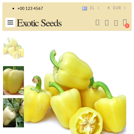
EL
€
EUR
+00 123 4567
Exotic Seeds