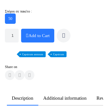
Σπόροι σε πακέτο :
50
Add to Cart
Capsicum annuum
Capsicum
Share on
Description
Additional information
Revie