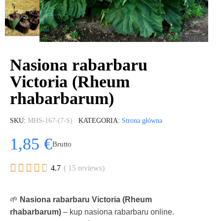
Nasiona rabarbaru
Victoria (Rheum
rhabarbarum)
SKU
MHS-167-(7-S)
KATEGORIA
Strona główna
1,85 €
Brutto





4.7
( 15 reviews)
🌱
Nasiona rabarbaru Victoria (Rheum
rhabarbarum)
– kup nasiona rabarbaru online.