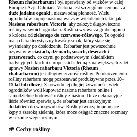
Rheum rhabarbarum
i był uprawiany od wieków w całej
Europie i Azji. Odmiana Victoria jest szczególnie ceniona za
duże jadalne ogonki
i niezawodną plonność. Wielu
ogrodników kupuje nasiona warzyw wieloletnich takie jak
Nasiona rabarbaru Victoria
, aby założyć długowieczne
rośliny w swoich ogrodach. Roślina wytwarza grube ogonki
o kolorze od
zielonego do czerwono-różowego
. Te ogonki
mają charakterystyczny kwaśny smak, który staje się
wyśmienity po dosłodzeniu. Rabarbar jest powszechnie
używany w
ciastach, dżemach, sosach, deserach i
przetworach
, co czyni go podstawowym składnikiem
tradycyjnych kuchni europejskich. Jedną z największych zalet
uprawy
Nasion rabarbaru Victoria (Rheum
rhabarbarum)
jest długowieczność rośliny. Po ukorzenieniu
rośliny rabarbaru mogą pozostawać produktywne przez
10–
15 lat lub dłużej
. Z powodu tej długiej żywotności wielu
ogrodników woli kupować nasiona rabarbaru online i
samodzielnie hodować rośliny z nasion. Duże dekoracyjne
liście również sprawiają, że rabarbar jest atrakcyjnym
dodatkiem do warzywników. Rośliny tworzą imponujące
kępy z szeroką zielenią, która może osiągać znaczne rozmiary
w sezonie wegetacyjnym.
🌱 Cechy rośliny