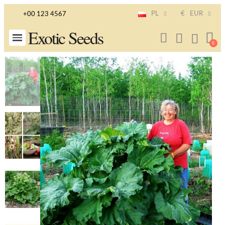
PL
€
EUR
+00 123 4567
Exotic Seeds