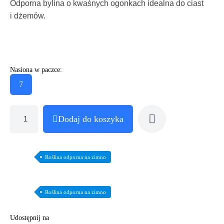
Odporna bylina o kwaśnych ogonkach idealna do ciast
i dżemów.
Nasiona w paczce:
7
Dodaj do koszyka
Roślina odporna na zimno
Roślina odporna na zimno
Udostępnij na