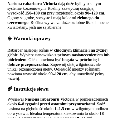
Nasiona rabarbaru Victoria
dają duże byliny o silnym
systemie korzeniowym. Rośliny zazwyczaj osiągają
wysokość
150–180 cm
przy rozpiętości około
90–120 cm
.
Ogony są grube, soczyste i mają kolor od
zielonego do
czerwonego
. Roślina wytwarza duże ozdobne liście i mocne
kwiatostany, jeśli nie są zbierane.
☀️ Warunki uprawy
Rabarbar najlepiej rośnie w
chłodnym klimacie i na żyznej
glebie
. Wybierz stanowisko z
pełnym nasłonecznieniem lub
półcieniem
. Gleba powinna być
bogata w próchnicę i
dobrze przepuszczalna
. Zapewnij stałą wilgotność, ale
unikaj przemoczonej gleby. Odległość między roślinami
powinna wynosić około
90–120 cm
, aby umożliwić pełny
rozwój.
🌾 Instrukcje siewu
Wysiewaj
Nasiona rabarbaru Victoria
w pomieszczeniach
około
6–8 tygodni przed ostatnimi przymrozkami
. Sadź
nasiona na głębokość około
1–1,5 cm
w wilgotnym podłożu
do wysiewu. Idealna temperatura kiełkowania to około
18–