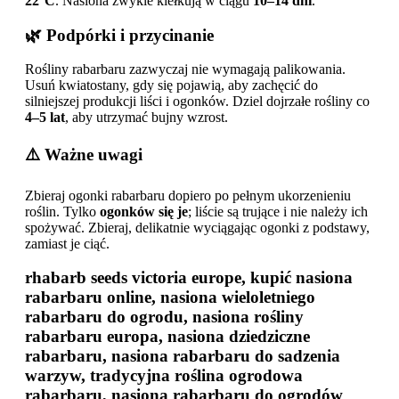
22°C
. Nasiona zwykle kiełkują w ciągu
10–14 dni
.
🌿 Podpórki i przycinanie
Rośliny rabarbaru zazwyczaj nie wymagają palikowania.
Usuń kwiatostany, gdy się pojawią, aby zachęcić do
silniejszej produkcji liści i ogonków. Dziel dojrzałe rośliny co
4–5 lat
, aby utrzymać bujny wzrost.
⚠️ Ważne uwagi
Zbieraj ogonki rabarbaru dopiero po pełnym ukorzenieniu
roślin. Tylko
ogonków się je
; liście są trujące i nie należy ich
spożywać. Zbieraj, delikatnie wyciągając ogonki z podstawy,
zamiast je ciąć.
rhabarb seeds victoria europe, kupić nasiona
rabarbaru online, nasiona wieloletniego
rabarbaru do ogrodu, nasiona rośliny
rabarbaru europa, nasiona dziedziczne
rabarbaru, nasiona rabarbaru do sadzenia
warzyw, tradycyjna roślina ogrodowa
rabarbaru, nasiona rabarbaru do ogrodów