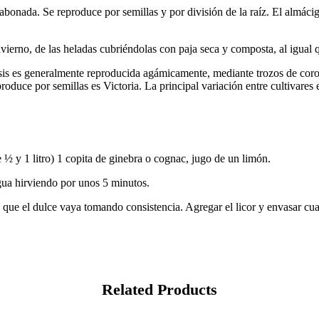
n abonada. Se reproduce por semillas y por división de la raíz. El almác
invierno, de las heladas cubriéndolas con paja seca y composta, al igual 
osis es generalmente reproducida agámicamente, mediante trozos de cor
uce por semillas es Victoria. La principal variación entre cultivares e
 ½ y 1 litro) 1 copita de ginebra o cognac, jugo de un limón.
 agua hirviendo por unos 5 minutos.
a que el dulce vaya tomando consistencia. Agregar el licor y envasar cua
Related Products