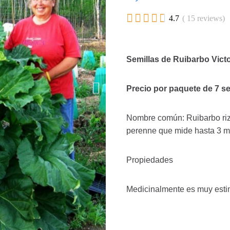





4.7
( 15 reviews)
Semillas de Ruibarbo Vic
Precio por paquete de 7 se
Nombre común: Ruibarbo riz
perenne que mide hasta 3 me
Propiedades
Medicinalmente es muy esti