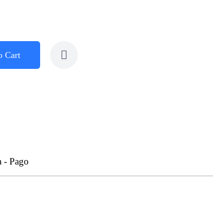
o Cart
a - Pago