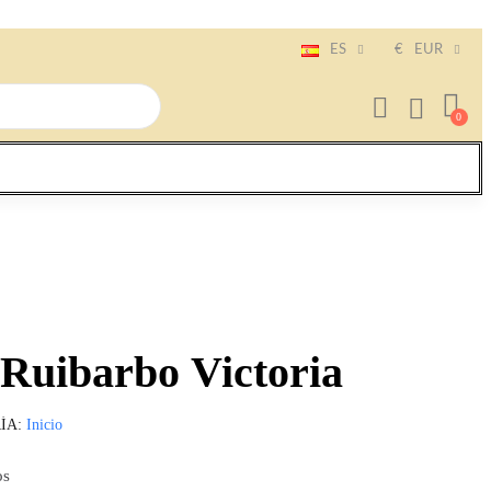
ES
€
EUR
 Ruibarbo Victoria
ÍA
Inicio
os