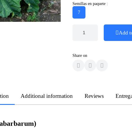
Semillas en paquete :
7
Add t
Share on
tion
Additional information
Reviews
Entreg
habarbarum)