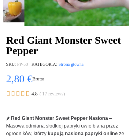
Red Giant Monster Sweet
Pepper
SKU
PP-58
KATEGORIA
Strona główna
2,80 €
Brutto





4.8
( 17 reviews)
🌶️
Red Giant Monster Sweet Pepper Nasiona
–
Masowa odmiana słodkiej papryki uwielbiana przez
ogrodników, którzy
kupują nasiona papryki online
ze