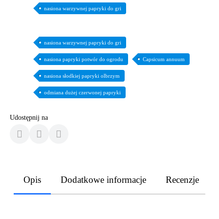
nasiona warzywnej papryki do gri
nasiona warzywnej papryki do gri
nasiona papryki potwór do ogrodu
Capsicum annuum
nasiona słodkiej papryki olbrzym
odmiana dużej czerwonej papryki
Udostępnij na
Opis
Dodatkowe informacje
Recenzje