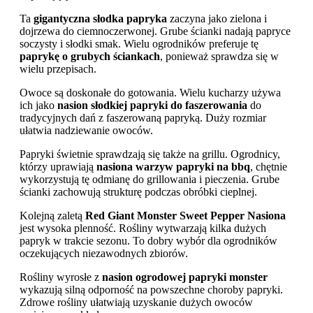
Ta
gigantyczna słodka papryka
zaczyna jako zielona i
dojrzewa do ciemnoczerwonej. Grube ścianki nadają papryce
soczysty i słodki smak. Wielu ogrodników preferuje tę
paprykę o grubych ściankach
, ponieważ sprawdza się w
wielu przepisach.
Owoce są doskonałe do gotowania. Wielu kucharzy używa
ich jako
nasion słodkiej papryki do faszerowania
do
tradycyjnych dań z faszerowaną papryką. Duży rozmiar
ułatwia nadziewanie owoców.
Papryki świetnie sprawdzają się także na grillu. Ogrodnicy,
którzy uprawiają
nasiona warzyw papryki na bbq
, chętnie
wykorzystują tę odmianę do grillowania i pieczenia. Grube
ścianki zachowują strukturę podczas obróbki cieplnej.
Kolejną zaletą
Red Giant Monster Sweet Pepper Nasiona
jest wysoka plenność. Rośliny wytwarzają kilka dużych
papryk w trakcie sezonu. To dobry wybór dla ogrodników
oczekujących niezawodnych zbiorów.
Rośliny wyrosłe z
nasion ogrodowej papryki monster
wykazują silną odporność na powszechne choroby papryki.
Zdrowe rośliny ułatwiają uzyskanie dużych owoców