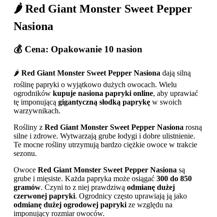
🌶️ Red Giant Monster Sweet Pepper
Nasiona
💰 Cena: Opakowanie 10 nasion
🌶️
Red Giant Monster Sweet Pepper Nasiona
dają silną
roślinę papryki o wyjątkowo dużych owocach. Wielu
ogrodników
kupuje nasiona papryki online
, aby uprawiać
tę imponującą
gigantyczną słodką paprykę
w swoich
warzywnikach.
Rośliny z
Red Giant Monster Sweet Pepper Nasiona
rosną
silne i zdrowe. Wytwarzają grube łodygi i dobre ulistnienie.
Te mocne rośliny utrzymują bardzo ciężkie owoce w trakcie
sezonu.
Owoce
Red Giant Monster Sweet Pepper Nasiona
są
grube i mięsiste. Każda papryka może osiągać
300 do 850
gramów
. Czyni to z niej prawdziwą
odmianę dużej
czerwonej papryki
. Ogrodnicy często uprawiają ją jako
odmianę dużej ogrodowej papryki
ze względu na
imponujący rozmiar owoców.