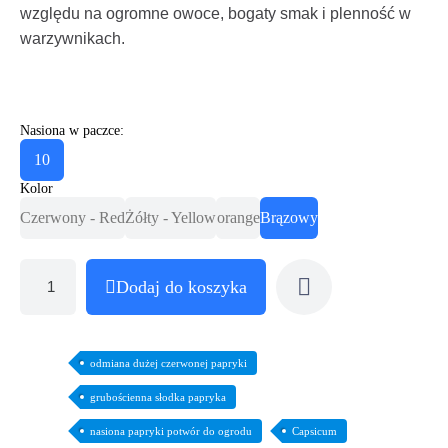
względu na ogromne owoce, bogaty smak i plenność w
warzywnikach.
Nasiona w paczce:
10
Kolor
Czerwony - Red
Żółty - Yellow
orange
Brązowy
Dodaj do koszyka
odmiana dużej czerwonej papryki
grubościenna słodka papryka
nasiona papryki potwór do ogrodu
Capsicum