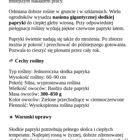
mniejszym nakładem pracy.
Odmiana dobrze rośnie w gruncie i w szklarniach. Wielu
ogrodników wysadza
nasiona gigantycznej słodkiej
papryki
do ciepłej gleby wiosną. Przy odpowiedniej
pielęgnacji rośliny wydają piękne czerwone papryki latem.
Papryki świetnie nadają się także do mrożenia. Po zbiorze
można je pokroić i przechować do późniejszego gotowania.
Pozwala to cieszyć się plonami przez cały rok.
🌱
Cechy rośliny
Typ rośliny: Jednoroczna słodka papryka
Wysokość rośliny: 60–90 cm
Pokrój: Silna, wyprostowana roślina
Wielkość owoców: Bardzo duże papryki
Masa owoców:
300–850 g
Kolor owoców: Zielone przechodzące w ciemnoczerwone
Plenność: Wysokoplenna roślina papryki
☀️
Warunki uprawy
Słodkie papryki potrzebują pełnego słońca i ciepłych
temperatur. Najlepiej rosną w żyznej, dobrze zdrenowanej