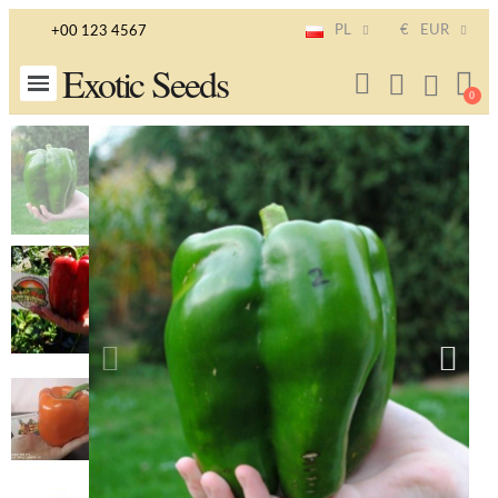
PL
€
EUR
+00 123 4567
Exotic Seeds