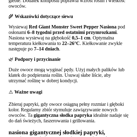
glebie. Dodatek kompostu poprawia wzrost roślin i wielkość
owoców.
🌾
Wskazówki dotyczące siewu
Wysiewaj
Red Giant Monster Sweet Pepper Nasiona
pod
osłonami
6–8 tygodni przed ostatnimi przymrozkami
.
Nasiona wysiewaj na głębokość
0,5–1 cm
. Optymalna
temperatura kiełkowania to
22–26°C
. Kiełkowanie zwykle
następuje po
7–14 dniach
.
🌿
Podpory i przycinanie
Duże owoce mogą wyginać pędy. Użyj małych palików lub
klatek do podpierania roślin. Usuwaj słabe liście, aby
utrzymać roślinę w dobrej kondycji.
⚠️
Ważne uwagi
Zbieraj papryki, gdy owoce osiągną pełny rozmiar i głęboki
kolor. Regularny zbiór stymuluje zawiązywanie nowych
owoców. Ta
gigantyczna słodka papryka
idealnie nadaje się
do dań świeżych, faszerowania i grillowania.
nasiona gigantycznej słodkiej papryki,