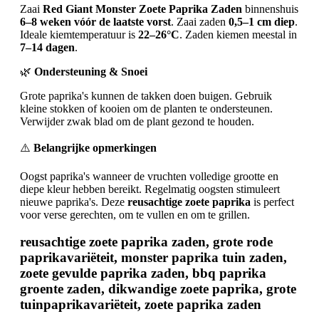
Zaai
Red Giant Monster Zoete Paprika Zaden
binnenshuis
6–8 weken vóór de laatste vorst
. Zaai zaden
0,5–1 cm diep
.
Ideale kiemtemperatuur is
22–26°C
. Zaden kiemen meestal in
7–14 dagen
.
🌿
Ondersteuning & Snoei
Grote paprika's kunnen de takken doen buigen. Gebruik
kleine stokken of kooien om de planten te ondersteunen.
Verwijder zwak blad om de plant gezond te houden.
⚠️
Belangrijke opmerkingen
Oogst paprika's wanneer de vruchten volledige grootte en
diepe kleur hebben bereikt. Regelmatig oogsten stimuleert
nieuwe paprika's. Deze
reusachtige zoete paprika
is perfect
voor verse gerechten, om te vullen en om te grillen.
reusachtige zoete paprika zaden, grote rode
paprikavariëteit, monster paprika tuin zaden,
zoete gevulde paprika zaden, bbq paprika
groente zaden, dikwandige zoete paprika, grote
tuinpaprikavariëteit, zoete paprika zaden