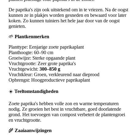
De paprika's zijn ook uitstekend om in te vriezen. Na de oogst
kunnen ze in plakjes worden gesneden en bewaard voor later
koken. Zo kunnen tuiniers het hele jaar door van de oogst
genieten.
🌱
Plantkenmerken
Planttype: Eenjarige zoete paprikaplant
Planthoogte: 60–90 cm
Groeiwijze: Sterke opgaande plant
Vruchtgrootte: Zeer grote paprika's
Vruchtgewicht:
300–850 g
Vruchtkleur: Groen, verkleurend naar dieprood
Opbrengst: Hoogproductieve paprikaplant
☀️
Teeltomstandigheden
Zoete paprika's hebben volle zon en warme temperaturen
nodig. Ze groeien het best in vruchtbare, goed doorlatende
grond. Het toevoegen van compost verbetert de plantengroei
en vruchtgrootte.
🌾
Zaaiaanwijzingen