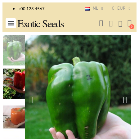
NL
€
EUR
+00 123 4567
Exotic Seeds