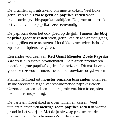
werkt.
De vruchten zijn uitstekend om mee te koken. Veel koks
gebruiken ze als
zoete gevulde paprika zaden
voor
traditionele gevulde-paprikamaaltijden. De grote maat maakt
het vullen van de paprika's zeer eenvoudig.
De paprika's doen het ook goed op de grill. Tuiniers die
bbq
paprika groente zaden
telen, gebruiken deze variëteit graag
om te grillen en te roosteren. Het dikke vruchtvlees behoudt
zijn textuur tijdens het garen.
Een ander voordeel van
Red Giant Monster Zoete Paprika
Zaden
is hun sterke productiviteit. De planten produceren
meerdere grote paprika's tijdens het seizoen. Dit maakt ze een
goede keuze voor tuiniers die een betrouwbare oogst willen.
Planten gegroeid uit
monster paprika tuin zaden
tonen een
sterke weerstand tegen veelvoorkomende paprikaziekten.
Gezonde planten helpen tuiniers grote vruchten te oogsten
met minder inspanning.
De variëteit groeit goed in open tuinen en kassen. Veel
tuiniers planten
reusachtige zoete paprika zaden
in warme
grond in het voorjaar. Met de juiste zorg produceren de
planten prachtige rode paprika's in de zomer.