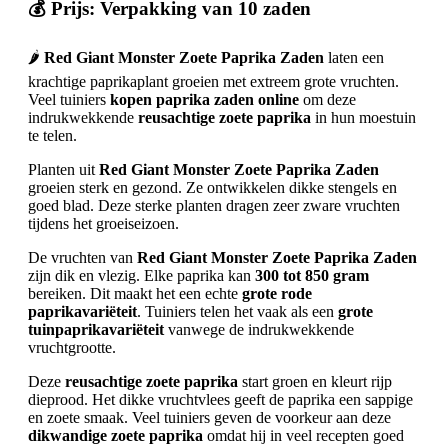
💰 Prijs: Verpakking van 10 zaden
🌶️
Red Giant Monster Zoete Paprika Zaden
laten een
krachtige paprikaplant groeien met extreem grote vruchten.
Veel tuiniers
kopen paprika zaden online
om deze
indrukwekkende
reusachtige zoete paprika
in hun moestuin
te telen.
Planten uit
Red Giant Monster Zoete Paprika Zaden
groeien sterk en gezond. Ze ontwikkelen dikke stengels en
goed blad. Deze sterke planten dragen zeer zware vruchten
tijdens het groeiseizoen.
De vruchten van
Red Giant Monster Zoete Paprika Zaden
zijn dik en vlezig. Elke paprika kan
300 tot 850 gram
bereiken. Dit maakt het een echte
grote rode
paprikavariëteit
. Tuiniers telen het vaak als een
grote
tuinpaprikavariëteit
vanwege de indrukwekkende
vruchtgrootte.
Deze
reusachtige zoete paprika
start groen en kleurt rijp
dieprood. Het dikke vruchtvlees geeft de paprika een sappige
en zoete smaak. Veel tuiniers geven de voorkeur aan deze
dikwandige zoete paprika
omdat hij in veel recepten goed