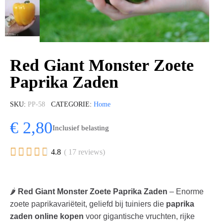
Red Giant Monster Zoete
Paprika Zaden
SKU
PP-58
CATEGORIE
Home
€ 2,80
Inclusief belasting





4.8
( 17 reviews)
🌶️
Red Giant Monster Zoete Paprika Zaden
– Enorme
zoete paprikavariëteit, geliefd bij tuiniers die
paprika
zaden online kopen
voor gigantische vruchten, rijke