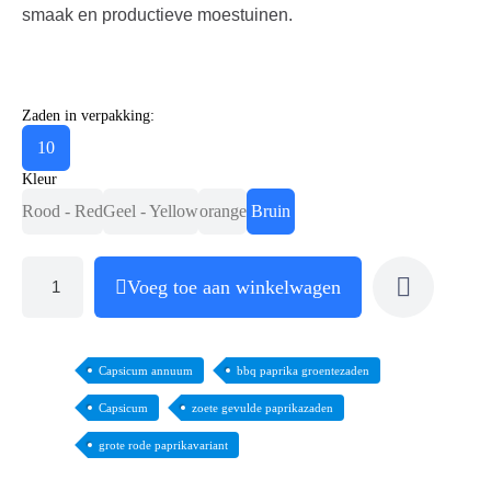
smaak en productieve moestuinen.
Zaden in verpakking:
10
Kleur
Rood - Red
Geel - Yellow
orange
Bruin
Voeg toe aan winkelwagen
Capsicum annuum
bbq paprika groentezaden
Capsicum
zoete gevulde paprikazaden
grote rode paprikavariant