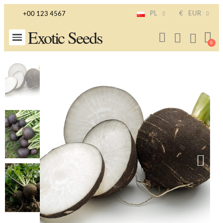
PL
€
EUR
+00 123 4567
Exotic Seeds