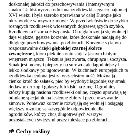
doskonałej jakości do przechowywania i intensywnym
smaku. Ta historyczna odmiana rzodkiewki sięga co najmniej
XVI wieku i była szeroko uprawiana w całej Europie jako
niezawodne warzywo zimowe. W przeciwieństwie do szybko
rosnących rzodkiewek wiosennych dojrzewających szybko,
Rzodkiewka Czarna Hiszpańska Okrągła rozwija się wolniej i
daje większe, gęstsze korzenie, które doskonale nadają się do
długiego przechowywania po zbiorach. Korzenie są łatwo
rozpoznawalne dzięki
głębokiej czarnej skórce
zewnętrznej
, która pięknie kontrastuje z jasnym białym
wnętrzem miąższu. Tekstura jest zwarta, chrupiąca i soczysta.
Smak jest mocny i pieprzny na surowo, ale łagodniejszy i
lekko słodkawy po ugotowaniu. W kuchniach europejskich ta
rzodkiewka ceniona jest za wszechstronność. Można ją
cienko kroić do sałatek, piec by wydobyć łagodniejszy smak,
dodawać do zup i gulaszy lub kisić na zimę. Ogrodnicy,
którzy kupują nasiona rzodkiewki online, często uprawiają tę
odmianę specjalnie na jesienne zbiory i przechowywanie
zimowe. Ponieważ korzenie rozwijają się wolniej i osiągają
większy rozmiar, są szczególnie odpowiednie dla
ogrodników, którzy chcą długotrwałych warzyw
pozostających świeżymi przez miesiące po zbiorach.
🌱 Cechy rośliny