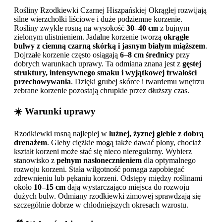
Rośliny Rzodkiewki Czarnej Hiszpańskiej Okrągłej rozwijają
silne wierzchołki liściowe i duże podziemne korzenie.
Rośliny zwykle rosną na wysokość
30–40 cm
z bujnym
zielonym ulistnieniem. Jadalne korzenie tworzą
okrągłe
bulwy z ciemną czarną skórką i jasnym białym miąższem
.
Dojrzałe korzenie często osiągają
6–8 cm średnicy
przy
dobrych warunkach uprawy. Ta odmiana znana jest z
gęstej
struktury, intensywnego smaku i wyjątkowej trwałości
przechowywania
. Dzięki grubej skórce i twardemu wnętrzu
zebrane korzenie pozostają chrupkie przez dłuższy czas.
☀️ Warunki uprawy
Rzodkiewki rosną najlepiej w
luźnej, żyznej glebie z dobrą
drenażem
. Gleby ciężkie mogą także dawać plony, chociaż
kształt korzeni może stać się nieco nieregularny. Wybierz
stanowisko z
pełnym nasłonecznieniem
dla optymalnego
rozwoju korzeni. Stała wilgotność pomaga zapobiegać
zdrewnieniu lub pękaniu korzeni. Odstępy między roślinami
około
10–15 cm
dają wystarczająco miejsca do rozwoju
dużych bulw. Odmiany rzodkiewki zimowej sprawdzają się
szczególnie dobrze w chłodniejszych okresach wzrostu.