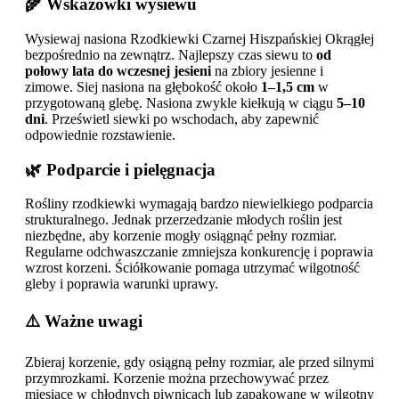
🌾 Wskazówki wysiewu
Wysiewaj nasiona Rzodkiewki Czarnej Hiszpańskiej Okrągłej
bezpośrednio na zewnątrz. Najlepszy czas siewu to
od
połowy lata do wczesnej jesieni
na zbiory jesienne i
zimowe. Siej nasiona na głębokość około
1–1,5 cm
w
przygotowaną glebę. Nasiona zwykle kiełkują w ciągu
5–10
dni
. Prześwietl siewki po wschodach, aby zapewnić
odpowiednie rozstawienie.
🌿 Podparcie i pielęgnacja
Rośliny rzodkiewki wymagają bardzo niewielkiego podparcia
strukturalnego. Jednak przerzedzanie młodych roślin jest
niezbędne, aby korzenie mogły osiągnąć pełny rozmiar.
Regularne odchwaszczanie zmniejsza konkurencję i poprawia
wzrost korzeni. Ściółkowanie pomaga utrzymać wilgotność
gleby i poprawia warunki uprawy.
⚠️ Ważne uwagi
Zbieraj korzenie, gdy osiągną pełny rozmiar, ale przed silnymi
przymrozkami. Korzenie można przechowywać przez
miesiące w chłodnych piwnicach lub zapakowane w wilgotny