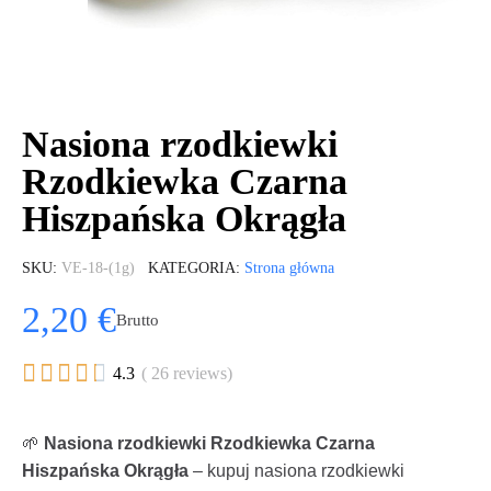
Nasiona rzodkiewki
Rzodkiewka Czarna
Hiszpańska Okrągła
SKU
VE-18-(1g)
KATEGORIA
Strona główna
2,20 €
Brutto





4.3
( 26 reviews)
🌱
Nasiona rzodkiewki Rzodkiewka Czarna
Hiszpańska Okrągła
– kupuj nasiona rzodkiewki