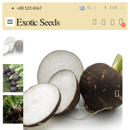
EL
€
EUR
+00 123 4567
Exotic Seeds