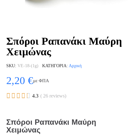
Σπόροι Ραπανάκι Μαύρη
Χειμώνας
SKU
VE-18-(1g)
ΚΑΤΗΓΟΡΊΑ
Αρχική
2,20 €
με ΦΠΑ





4.3
( 26 reviews)
Σπόροι Ραπανάκι Μαύρη
Χειμώνας