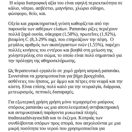
Η κύρια διατροφική αξία του είναι υψηλή περιεκτικότητα σε
κάλιο, νάτριο, ασβέστιο, μαγνήσιο, χλώριο σίδηρο,
φώσφορο, θείο, και.
Οξεία και χαρακτηριστική γεύση καθορίζεται από την
παρουσία των αιθέριων ελαίων. Ραπανάκι ρίζες περιέχουν
πολλά ξηρά ουσία, σάκχαρα (1,58%), πρωτεΐνες (1,92%),
βιταμίνη C (8,3-29% mg), που επηρεάζουν την πέψη. Ο
μεγάλος αριθμός των ακατέργαστων ινών (1,55%), παρέχει
πολλές κινήσεις του εντέρου και βοηθά στη μείωση της
χοληστερόλης στο σώμα, το οποίο είναι πολύ σημαντικό για
την πρόληψη της αθηροσκλήρωσης.
Ως θεραπευτικό εργαλείο σε χυμό χρήση ιατρική ραπανάκι.
Συνιστάται να χρησιμοποιείται για βήχα βρογχίτιδα,
ασθένειες του ήπατος, με άμμο και πέτρες στα νεφρά και την
κύστη. Είναι επίσης πολύ καλό για την νευραλγία, διάρροια,
μετεωρισμός, πεπτικές διαταραχές.
Για εξωτερική χρήση χρήση μόνο τεμαχισμένο μαύρους
σπόρους ραπανάκι ως μια αποτελεσματική αντιβακτηριακή
και αντιμυκητιακή παράγοντα μυκωτικά πληγές
trudnozazhivayuschih και το έκζεμα. Κοπριάς των
συνθλίβονται σπόρων προς σπορά, που ασχολούνται με μια
μικρή ποσότητα του νερού που χρησιμοποιείται για