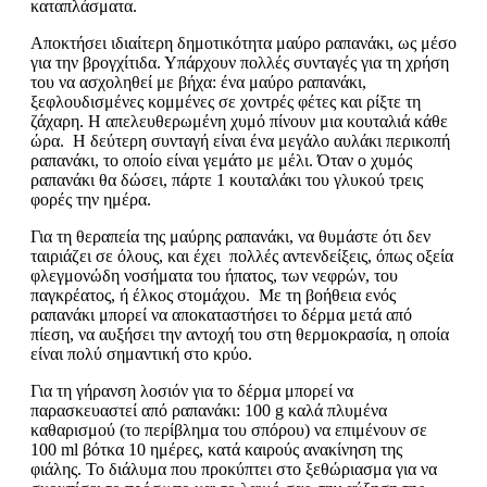
καταπλάσματα.
Αποκτήσει ιδιαίτερη δημοτικότητα μαύρο ραπανάκι, ως μέσο
για την βρογχίτιδα. Υπάρχουν πολλές συνταγές για τη χρήση
του να ασχοληθεί με βήχα: ένα μαύρο ραπανάκι,
ξεφλουδισμένες κομμένες σε χοντρές φέτες και ρίξτε τη
ζάχαρη. Η απελευθερωμένη χυμό πίνουν μια κουταλιά κάθε
ώρα. Η δεύτερη συνταγή είναι ένα μεγάλο αυλάκι περικοπή
ραπανάκι, το οποίο είναι γεμάτο με μέλι. Όταν ο χυμός
ραπανάκι θα δώσει, πάρτε 1 κουταλάκι του γλυκού τρεις
φορές την ημέρα.
Για τη θεραπεία της μαύρης ραπανάκι, να θυμάστε ότι δεν
ταιριάζει σε όλους, και έχει πολλές αντενδείξεις, όπως οξεία
φλεγμονώδη νοσήματα του ήπατος, των νεφρών, του
παγκρέατος, ή έλκος στομάχου. Με τη βοήθεια ενός
ραπανάκι μπορεί να αποκαταστήσει το δέρμα μετά από
πίεση, να αυξήσει την αντοχή του στη θερμοκρασία, η οποία
είναι πολύ σημαντική στο κρύο.
Για τη γήρανση λοσιόν για το δέρμα μπορεί να
παρασκευαστεί από ραπανάκι: 100 g καλά πλυμένα
καθαρισμού (το περίβλημα του σπόρου) να επιμένουν σε
100 ml βότκα 10 ημέρες, κατά καιρούς ανακίνηση της
φιάλης. Το διάλυμα που προκύπτει στο ξεθώριασμα για να