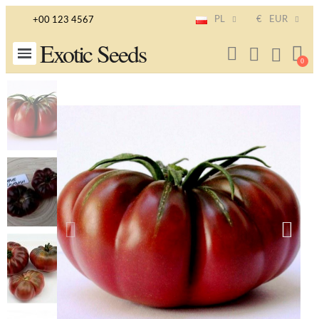
PL
€
EUR
+00 123 4567
Exotic Seeds