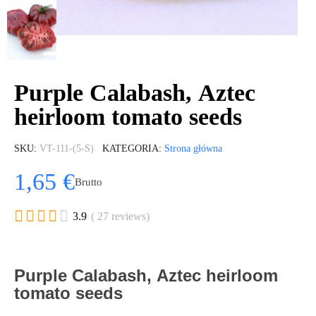
Purple Calabash, Aztec
heirloom tomato seeds
SKU
VT-111-(5-S)
KATEGORIA
Strona główna
1,65 €
Brutto





3.9
( 27 reviews)
Purple Calabash, Aztec heirloom
tomato seeds