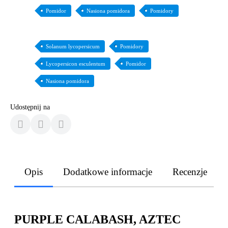
Pomidor
Nasiona pomidora
Pomidory
Solanum lycopersicum
Pomidory
Lycopersicon esculentum
Pomidor
Nasiona pomidora
Udostępnij na
Opis
Dodatkowe informacje
Recenzje
PURPLE CALABASH, AZTEC