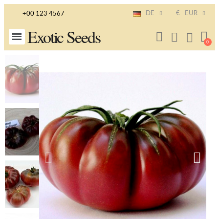
DE
€
EUR
+00 123 4567
Exotic Seeds