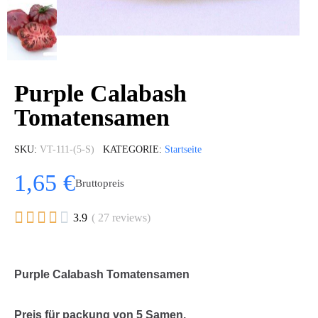
Purple Calabash
Tomatensamen
SKU
VT-111-(5-S)
KATEGORIE
Startseite
1,65 €
Bruttopreis





3.9
( 27 reviews)
Purple Calabash Tomatensamen
Preis für packung von 5 Samen.