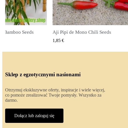
o Chili Seeds
True Lavender Seeds
ZYBKI PODGLĄD
SZYBKI PODGLĄD
2,00 €
Sklep z egzotycznymi nasionami
Otrzymuj ekskluzywne oferty, inspiracje i wiele więcej,
co pomoże zrealizować Twoje pomysły. Wszystko za
darmo.
Dołącz lub zaloguj się