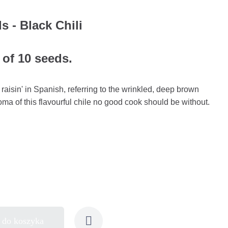
s - Black Chili
 of 10 seeds.
e raisin' in Spanish, referring to the wrinkled, deep brown
oma of this flavourful chile no good cook should be without.
 do koszyka