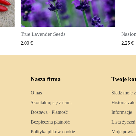
Nasiona ziela angielskiego (Pimenta dioica)
SZYBKI PODGLĄD
2,25 €
2
Nasza firma
Twoje ko
O nas
Śledź moje 
Skontaktuj się z nami
Historia za
Dostawa - Płatność
Informacje
Bezpieczna płatność
Lista życzeń
Polityka plików cookie
Moje powia