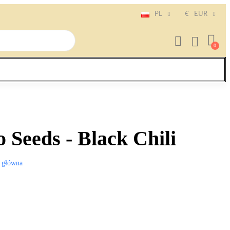
PL
€
EUR
o Seeds - Black Chili
 główna