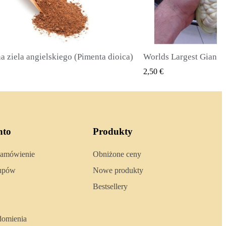
Worlds Largest Giant Corn Seeds Cuzco - Cusco
SZYBKI PODGLĄD
SZY
,50 €
2,40 €
nto
Produkty
zamówienie
Obniżone ceny
kupów
Nowe produkty
Bestsellery
domienia