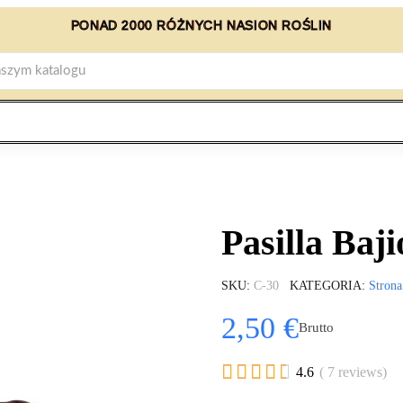
PONAD 2000 RÓŻNYCH NASION ROŚLIN
Pasilla Baji
SKU
C-30
KATEGORIA
Strona
2,50 €
Brutto





4.6
( 7 reviews)