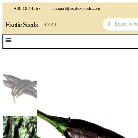
+00 123 4567
support@exotic-seeds.com
Exotic Seeds
SHOP