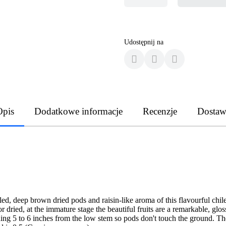
Udostępnij na
Opis
Dodatkowe informacje
Recenzje
Dostaw
rinkled, deep brown dried pods and raisin-like aroma of this flavourful c
r dried, at the immature stage the beautiful fruits are a remarkable, glo
ing 5 to 6 inches from the low stem so pods don't touch the ground. The 