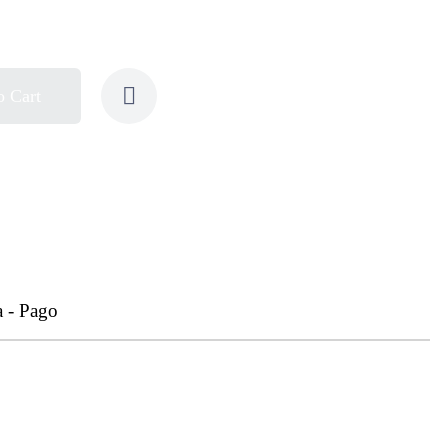
o Cart
a - Pago