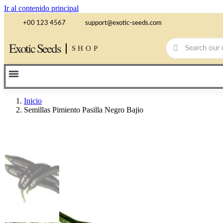
Ir al contenido principal
+00 123 4567
support@exotic-seeds.com
Exotic Seeds
SHOP
Inicio
Semillas Pimiento Pasilla Negro Bajio