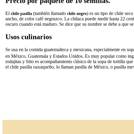
Precio por paquete de 10 semillas.
El
(también llamado
) es un tipo de chile sec
chile pasilla
chile negro
ancho, de color café negruzco. La chilaca puede medir hasta 22 cen
oscuro cuando está maduro. Se dice que su nombre se debe a que se
Usos culinarios
Se usa en la comida guatemalteca y mexicana, especialmente en sop
en México, Guatemala y Estados Unidos. Es muy popular como ingredi
rodajitas y frito es acompañamiento clásico de la sopa de tortilla
el chile pasilla oaxaqueño, lo llaman pasilla de México, o pasilla me