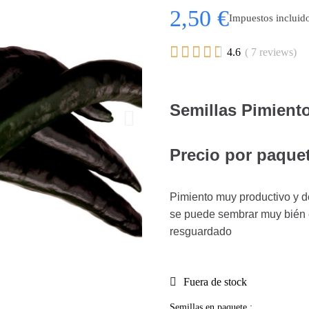
2,50 €
Impuestos incluid





4.6
( 7 reviews)
Semillas Pimiento
Precio por paquet
Pimiento muy productivo y de
se puede sembrar muy bién e
resguardado
Fuera de stock
Semillas en paquete :