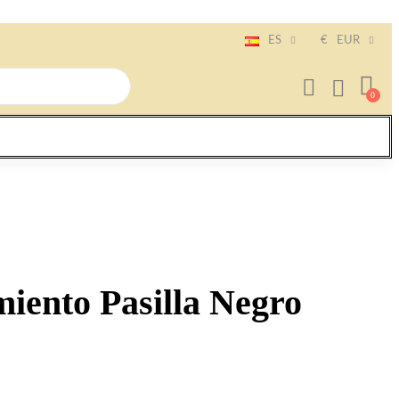
ES
€
EUR
miento Pasilla Negro