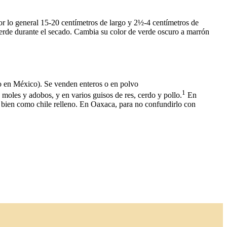
or lo general 15-20 centímetros de largo y 2½-4 centímetros de
erde durante el secado. Cambia su color de verde oscuro a marrón
o en México). Se venden enteros o en polvo
1
oles y adobos, y en varios guisos de res, cerdo y pollo.
​ En
 bien como chile relleno. En Oaxaca, para no confundirlo con