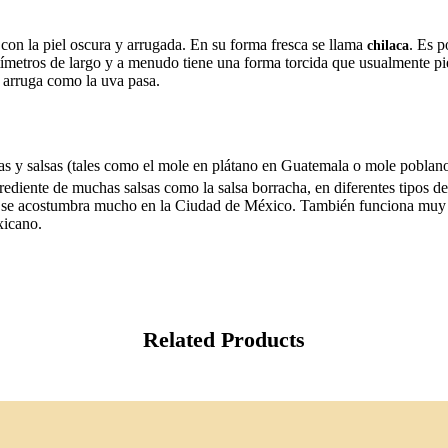
o con la piel oscura y arrugada. En su forma fresca se llama
. Es p
chilaca
tímetros de largo y a menudo tiene una forma torcida que usualmente pi
 arruga como la uva pasa.
as y salsas (tales como el mole en plátano en Guatemala o mole poblan
ente de muchas salsas como la salsa borracha, en diferentes tipos de m
 que se acostumbra mucho en la Ciudad de México. También funciona muy
xicano.
Related Products