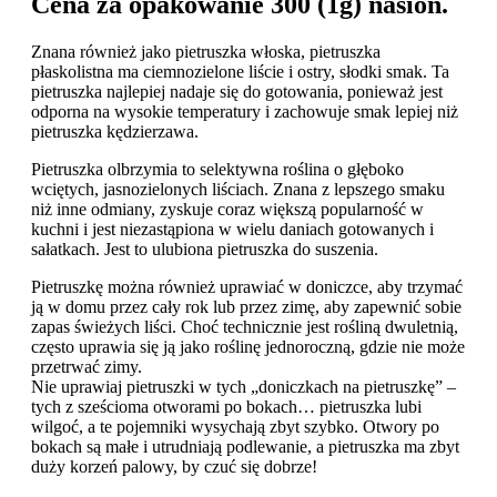
Cena za opakowanie 300 (1g) nasion.
Znana również jako pietruszka włoska, pietruszka
płaskolistna ma ciemnozielone liście i ostry, słodki smak. Ta
pietruszka najlepiej nadaje się do gotowania, ponieważ jest
odporna na wysokie temperatury i zachowuje smak lepiej niż
pietruszka kędzierzawa.
Pietruszka olbrzymia to selektywna roślina o głęboko
wciętych, jasnozielonych liściach. Znana z lepszego smaku
niż inne odmiany, zyskuje coraz większą popularność w
kuchni i jest niezastąpiona w wielu daniach gotowanych i
sałatkach. Jest to ulubiona pietruszka do suszenia.
Pietruszkę można również uprawiać w doniczce, aby trzymać
ją w domu przez cały rok lub przez zimę, aby zapewnić sobie
zapas świeżych liści. Choć technicznie jest rośliną dwuletnią,
często uprawia się ją jako roślinę jednoroczną, gdzie nie może
przetrwać zimy.
Nie uprawiaj pietruszki w tych „doniczkach na pietruszkę” –
tych z sześcioma otworami po bokach… pietruszka lubi
wilgoć, a te pojemniki wysychają zbyt szybko. Otwory po
bokach są małe i utrudniają podlewanie, a pietruszka ma zbyt
duży korzeń palowy, by czuć się dobrze!