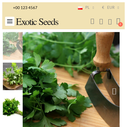
PL
€
EUR
+00 123 4567
Exotic Seeds