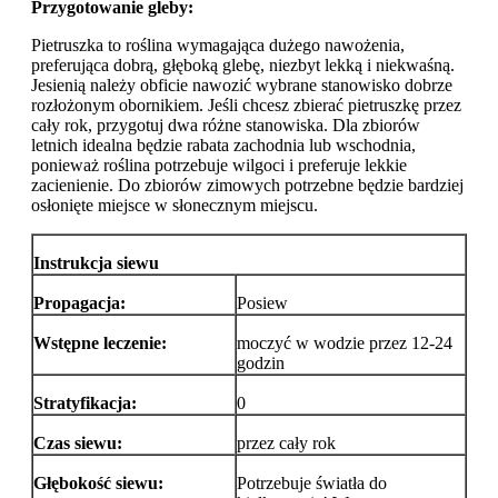
Przygotowanie gleby:
Pietruszka to roślina wymagająca dużego nawożenia,
preferująca dobrą, głęboką glebę, niezbyt lekką i niekwaśną.
Jesienią należy obficie nawozić wybrane stanowisko dobrze
rozłożonym obornikiem. Jeśli chcesz zbierać pietruszkę przez
cały rok, przygotuj dwa różne stanowiska. Dla zbiorów
letnich idealna będzie rabata zachodnia lub wschodnia,
ponieważ roślina potrzebuje wilgoci i preferuje lekkie
zacienienie. Do zbiorów zimowych potrzebne będzie bardziej
osłonięte miejsce w słonecznym miejscu.
Instrukcja siewu
Propagacja:
Posiew
Wstępne leczenie:
moczyć w wodzie przez 12-24
godzin
Stratyfikacja:
0
Czas siewu:
przez cały rok
Głębokość siewu:
Potrzebuje światła do