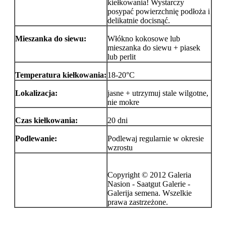
kiełkowania! Wystarczy
posypać powierzchnię podłoża i
delikatnie docisnąć.
Mieszanka do siewu:
Włókno kokosowe lub
mieszanka do siewu + piasek
lub perlit
Temperatura kiełkowania:
18-20°C
Lokalizacja:
jasne + utrzymuj stale wilgotne,
nie mokre
Czas kiełkowania:
20 dni
Podlewanie:
Podlewaj regularnie w okresie
wzrostu
Copyright © 2012 Galeria
Nasion - Saatgut Galerie -
Galerija semena. Wszelkie
prawa zastrzeżone.