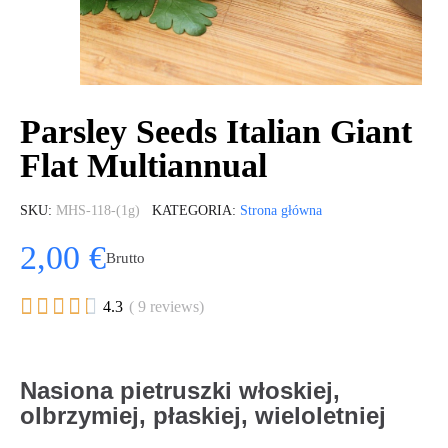
Parsley Seeds Italian Giant
Flat Multiannual
SKU
MHS-118-(1g)
KATEGORIA
Strona główna
2,00 €
Brutto





4.3
( 9 reviews)
Nasiona pietruszki włoskiej,
olbrzymiej, płaskiej, wieloletniej