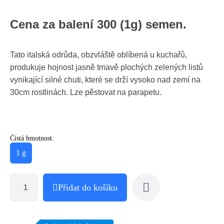
Cena za balení 300 (1g) semen.
Tato italská odrůda, obzvláště oblíbená u kuchařů,
produkuje hojnost jasně tmavě plochých zelených listů
vynikající silné chuti, které se drží vysoko nad zemí na
30cm rostlinách. Lze pěstovat na parapetu.
Čistá hmotnost:
1 g
Přidat do košíku