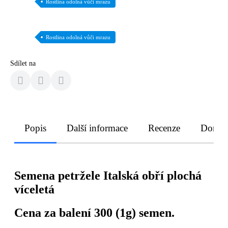
Rostlina odolná vůči mrazu
Rostlina odolná vůči mrazu
Sdílet na
Popis
Další informace
Recenze
Doruče
Semena petržele Italská obří plochá
víceletá
Cena za balení 300 (1g) semen.