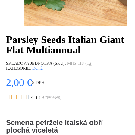
Parsley Seeds Italian Giant
Flat Multiannual
SKLADOVÁ JEDNOTKA (SKU)
MHS-118-(1g)
KATEGORIE
Domů
2,00 €
S DPH





4.3
( 9 reviews)
Semena petržele Italská obří
plochá víceletá