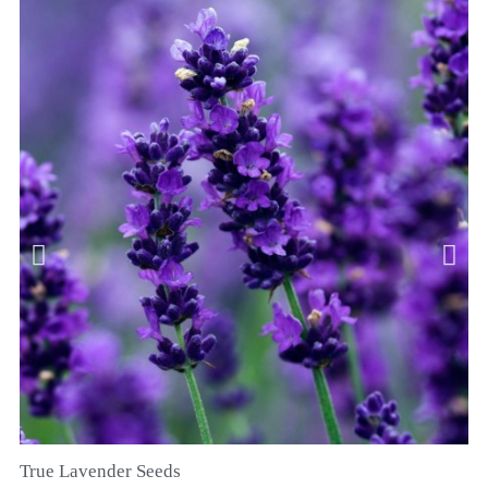
True Lavender Seeds
RYCHLÝ NÁHLED