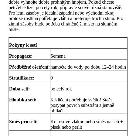
dobře vyhnojte dobře prohnitým hnojem. Pokud chcete
petržel sklízet po celý rok, připravte si dvě různá stanoviště.
Pro letní zásoby je ideální západní nebo východní okraj,
protože rostlina potřebuje vláhu a preferuje trochu stínu. Pro
zimní zásoby bude potřeba chráněnější místo na slunném
místě.
Pokyny k setí
Propagace:
Semena
Předběžné ošetření:
namočte do vody po dobu 12–24 hodin
Stratifikace:
0
Doba setí:
po celý rok
Hloubka setí:
K klíčení potřebuje světlo! Stačí
posypat povrch substrátu a jemně
přitlačit.
Směs pro setí:
Kokosové vlákno nebo směs na setí +
písek nebo perlit