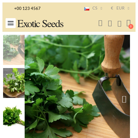
CS
€
EUR
+00 123 4567
Exotic Seeds