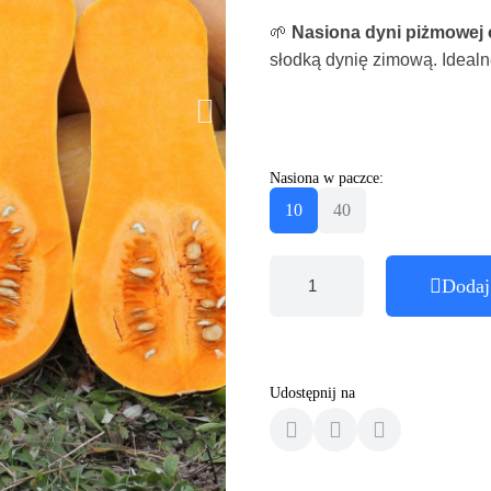
🌱
Nasiona dyni piżmowej 
słodką dynię zimową. Ideal
Nasiona w paczce:
10
40
Dodaj
Udostępnij na