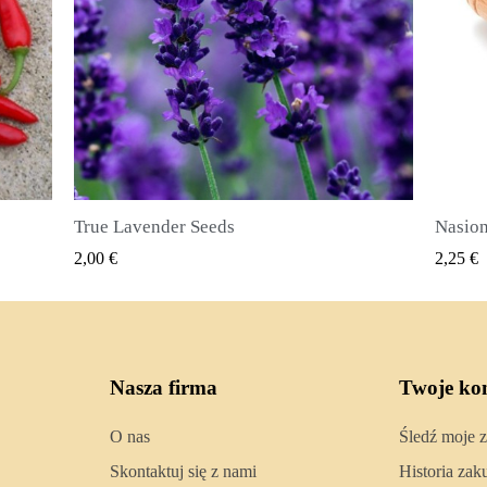
Nasiona ziela angielskiego (Pimenta dioica)
SZYBKI PODGLĄD
2,25 €
2,50 €
Nasza firma
Twoje ko
O nas
Śledź moje 
Skontaktuj się z nami
Historia za