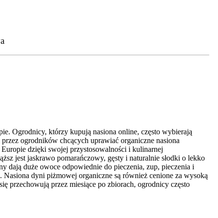
a
. Ogrodnicy, którzy kupują nasiona online, często wybierają
e przez ogrodników chcących uprawiać organiczne nasiona
uropie dzięki swojej przystosowalności i kulinarnej
z jest jaskrawo pomarańczowy, gęsty i naturalnie słodki o lekko
 dają duże owoce odpowiednie do pieczenia, zup, pieczenia i
h. Nasiona dyni piżmowej organiczne są również cenione za wysoką
ę przechowują przez miesiące po zbiorach, ogrodnicy często