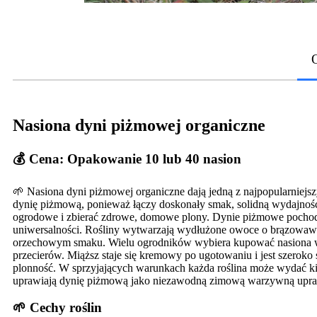
Nasiona dyni piżmowej organiczne
💰 Cena: Opakowanie 10 lub 40 nasion
🌱 Nasiona dyni piżmowej organiczne dają jedną z najpopularniejs
dynię piżmową, ponieważ łączy doskonały smak, solidną wydajność
ogrodowe i zbierać zdrowe, domowe plony. Dynie piżmowe pochodzą 
uniwersalności. Rośliny wytwarzają wydłużone owoce o brązowawym
orzechowym smaku. Wielu ogrodników wybiera kupować nasiona war
przecierów. Miąższ staje się kremowy po ugotowaniu i jest szero
plonność. W sprzyjających warunkach każda roślina może wydać ki
uprawiają dynię piżmową jako niezawodną zimową warzywną upr
🌱 Cechy roślin