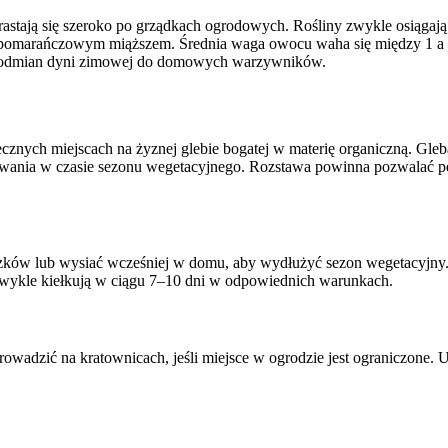
zrastają się szeroko po grządkach ogrodowych. Rośliny zwykle osiągają
 pomarańczowym miąższem. Średnia waga owocu waha się między 1 a 
ch odmian dyni zimowej do domowych warzywników.
ecznych miejscach na żyznej glebie bogatej w materię organiczną. Gle
dlewania w czasie sezonu wegetacyjnego. Rozstawa powinna pozwalać 
zków lub wysiać wcześniej w domu, aby wydłużyć sezon wegetacyjny. S
wykle kiełkują w ciągu 7–10 dni w odpowiednich warunkach.
prowadzić na kratownicach, jeśli miejsce w ogrodzie jest ograniczone