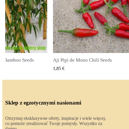
li Seeds
True Lavender Seeds
 PODGLĄD
SZYBKI PODGLĄD
2,00 €
Sklep z egzotycznymi nasionami
Otrzymuj ekskluzywne oferty, inspiracje i wiele więcej,
co pomoże zrealizować Twoje pomysły. Wszystko za
darmo.