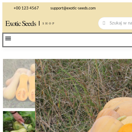
+00 123 4567
support@exotic-seeds.com
Exotic Seeds
SHOP