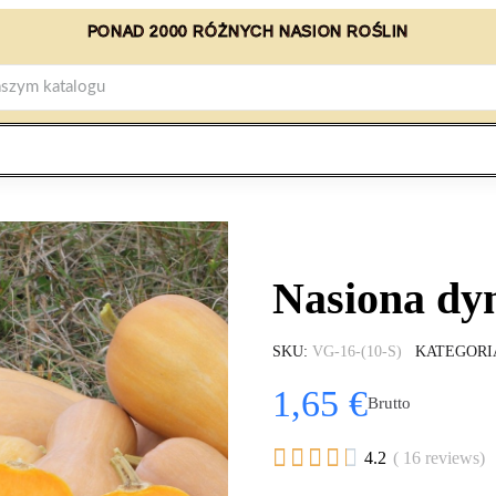
PONAD 2000 RÓŻNYCH NASION ROŚLIN
Nasiona dy
SKU
VG-16-(10-S)
KATEGORI
1,65 €
Brutto





4.2
( 16 reviews)