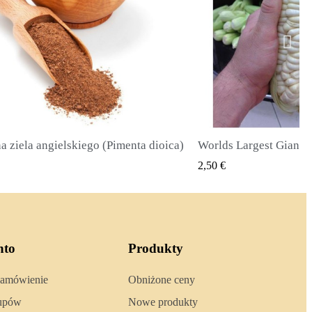
Worlds Largest Giant Corn Seeds Cuzco - Cusco
SZYBKI PODGLĄD
SZYBKI 
2,40 €
nto
Produkty
zamówienie
Obniżone ceny
kupów
Nowe produkty