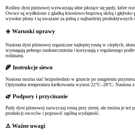
Rośliny dyni piżmowej wytwarzają silne płożące się pędy, które ro
Owoce są wydłużone z gładką łososiowo-brązową skórą i głęboko
wysokie plony i są uważane za jedną z najbardziej produktywny
☀️ Warunki uprawy
Nasiona dyni piżmowej organiczne najlepiej rosną w ciepłych, słon
wymagają pełnego nasłonecznienia i korzystają z regularnego po
roślinami.
🌾 Instrukcje siewu
Nasiona można siać bezpośrednio w gruncie po ustąpieniu przymro
Optymalna temperatura kiełkowania wynosi 22°C–28°C. Nasiona z
🌿 Podpory i przycinanie
Pędy dyni piżmowej zazwyczaj rosną przy ziemi, ale można je też 
produkcji owoców i poprawić ogólną wydajność.
⚠️ Ważne uwagi