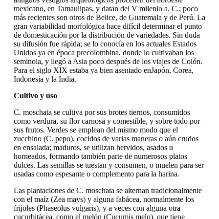
mexicano, en Tamaulipas, y datan del V milenio a. C.; poco
más recientes son otros de Belice, de Guatemala y de Perú. La
gran variabilidad morfológica hace difícil determinar el punto
de domesticación por la distribución de variedades. Sin duda
su difusión fue rápida; se lo conocía en los actuales Estados
Unidos ya en época precolombina, donde lo cultivaban los
seminola, y llegó a Asia poco después de los viajes de Colón.
Para el siglo XIX estaba ya bien asentado enJapón, Corea,
Indonesia y la India.
Cultivo y uso
C. moschata se cultiva por sus brotes tiernos, consumidos
como verdura, su flor carnosa y comestible, y sobre todo por
sus frutos. Verdes se emplean del mismo modo que el
zucchino (C. pepo), cocidos de varias maneras o aún crudos
en ensalada; maduros, se utilizan hervidos, asados u
horneados, formando también parte de numerosos platos
dulces. Las semillas se tuestan y consumen, o muelen para ser
usadas como espesante o complemento para la harina.
Las plantaciones de C. moschata se alternan tradicionalmente
con el maíz (Zea mays) y alguna fabácea, normalmente los
frijoles (Phaseolus vulgaris), y a veces con alguna otra
cucurbitácea, como el melón (Cucumis melo), que tiene