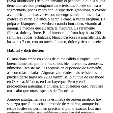
(baya modificada) de buen tamaño; el pedúnculo que la sujeta
tiene una sección pentagonal característica. Puede ser lisa o
segmentada, pocas veces con la superficie granulosa, y ovoide
a cilíndrica, muchas veces con un engrosamiento basal. La
corteza es verde a blanca o naranja claro, a veces irregular. La
pulpa es blanquecino-verdosa cuando inmaduro, virando al
naranja a medida que alcanza la madurez. Es raramente
fibrosa, dulce y firme. En el interior del fruto hay hasta 200
semillaselípticas, achatadas, blancogrisáceas o amarillentas, de
hasta 1 x 2 cm, con un núcleo blanco, dulce y rico en aceite.
Hábitat y distribución
C. moschata crece en zonas de clima cálido a tropical, con
buena humedad; prefiere los suelos bien drenados, arenosos,
húmedos. Resiste mal las sequías en el período de floración,
así como las heladas. Algunas variedades más resistentes
pueden darse hasta los 2200 msnm; se lo cultiva de ese modo
en Oaxaca, México, en Lambayeque, Perú y en la
precordillera argentina y chilena. En cualquier caso, requiere
más calor que otras especies de Cucurbita.
Aunque antiguamente se la estimaba de origen asiático, hoy
se juzga que C. moschata procede de América, aunque los
restos fósiles no permiten precisar el punto exacto. Los más
antiguos vestigios arqueológicos proceden del noroeste