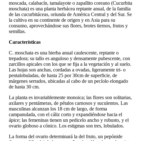
moscada, calabacín, tamalayote o zapallito coreano (Cucurbita
moschata) es una planta herbácea reptante anual, de la familia
de las cucurbitáceas, oriunda de América Central y del Sur. Se
la cultiva en su continente de origen y en Asia para su
consumo, aprovechándose sus flores, brotes tiernos, frutos y
semillas.
Características
C. moschata es una hierba anual caulescente, reptante o
trepadora; su tallo es anguloso y densamente pubescente, con
zarcillos apicales con los que se fija a la vegetación y al suelo.
Las hojas son anchas, cordadas a ovadas, ligeramente tri- o
pentalobuladas, de hasta 25 por 30cm de superficie, de
márgenes serrados, ubicadas al cabo de un pecíolo elongado
de hasta 30 cm.
La planta es invariablemente monoica; las flores son solitarias,
axilares y pentámeras, de pétalos carnosos y suculentos. Las
masculinas alcanzan los 18 cm de largo, de forma
campanulada, con el cáliz corto y expandiéndose hacia el
ápice; las femeninas tienen un pedicelo ancho y robusto, y el
ovario globoso a cónico. Los estigmas son tres, lobulados.
La forma del ovario determinará la del fruto, un pepónide