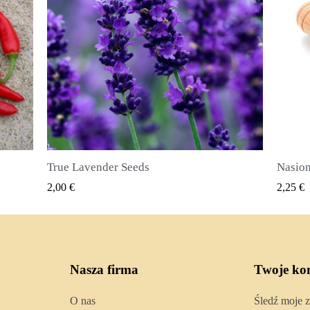
Nasiona ziela angielskiego (Pimenta dioica)
SZYBKI PODGLĄD
2,25 €
2,50 €
Nasza firma
Twoje ko
O nas
Śledź moje 