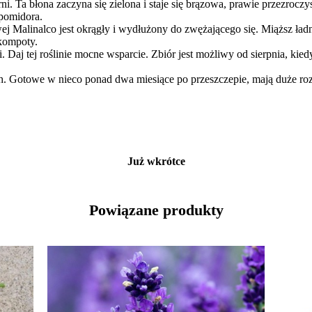
rni. Ta błona zaczyna się zielona i staje się brązowa, prawie przezroc
 pomidora.
ej Malinalco jest okrągły i wydłużony do zwężającego się. Miąższ ładn
 kompoty.
. Daj tej roślinie mocne wsparcie. Zbiór jest możliwy od sierpnia, kiedy
h. Gotowe w nieco ponad dwa miesiące po przeszczepie, mają duże roz
Już wkrótce
Powiązane produkty