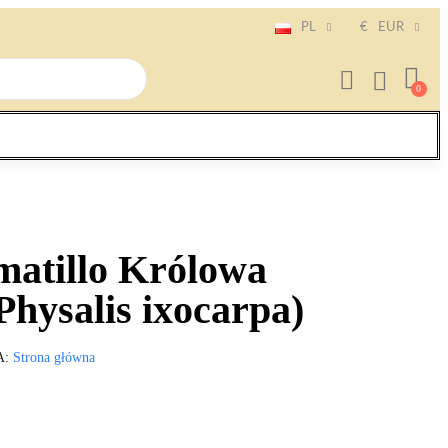
PL
€
EUR
matillo Królowa
Physalis ixocarpa)
A
Strona główna