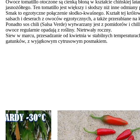
Owoce tomatillo otoczone są cienką błoną w kształcie chińskiej lata
jasnożółtego. Ten tomatillo jest większy i słodszy niż inne odmiany
Smak to egzotyczne połączenie słodko-kwaśnego. Kształt tej królow
salsach i deserach z owoców egzotycznych, a także przerabiane na
Ponadto sos chili (Salsa Verde) wytwarzany jest z pomidorów i chilli
owoce regularnie opadają z rośliny. Nietrwały roczny.
Siew w marcu, przesadzanie od kwietnia w stabilnych temperaturac
gatunków, z wyjątkowym cytrusowym posmakiem.