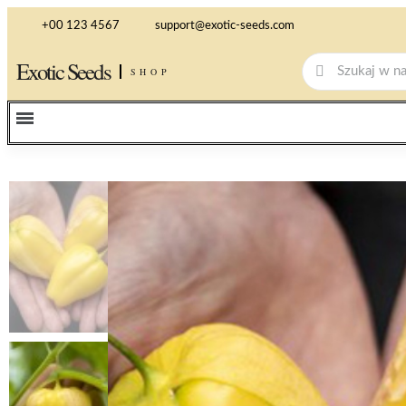
+00 123 4567
support@exotic-seeds.com
Exotic Seeds
SHOP