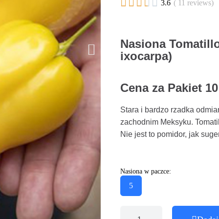





3.6
( 11 reviews)
Nasiona Tomatill
ixocarpa)
Cena za Pakiet 10
Stara i bardzo rzadka odmi
zachodnim Meksyku. Tomatil
Nie jest to pomidor, jak suge
Nasiona w paczce:
5