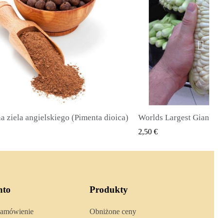
Worlds Largest Giant Corn Seeds Cuzco - Cusco
SZYBKI PODGLĄD
SZYBKI 
2,40 €
nto
Produkty
zamówienie
Obniżone ceny