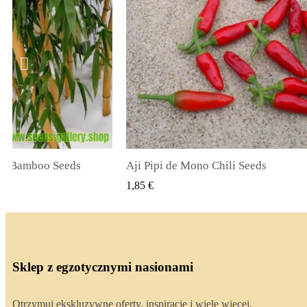
li Seeds
True Lavender Seeds
 PODGLĄD
SZYBKI PODGLĄD
2,00 €
Sklep z egzotycznymi nasionami
Otrzymuj ekskluzywne oferty, inspiracje i wiele więcej,