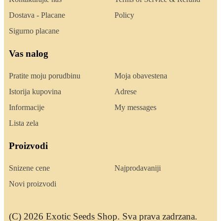
Dostava - Placane
Policy
Sigurno placane
Vas nalog
Pratite moju porudbinu
Moja obavestena
Istorija kupovina
Adrese
Informacije
My messages
Lista zela
Proizvodi
Snizene cene
Najprodavaniji
Novi proizvodi
(C) 2026 Exotic Seeds Shop. Sva prava zadrzana.