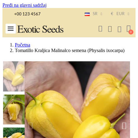
Pređi na glavni sadržaj
SR
€
EUR
+00 123 4567
Exotic Seeds
Početna
Tomatillo Kraljica Malinalco semena (Physalis ixocarpa)