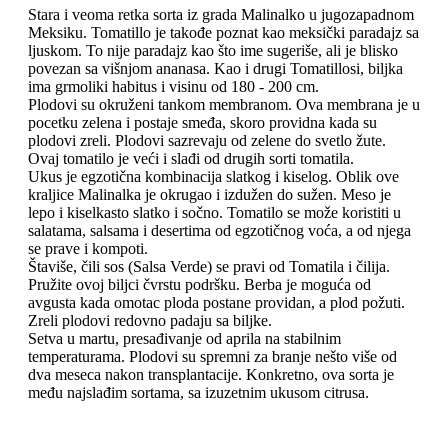
Stara i veoma retka sorta iz grada Malinalko u jugozapadnom
Meksiku. Tomatillo je takođe poznat kao meksički paradajz sa
ljuskom. To nije paradajz kao što ime sugeriše, ali je blisko
povezan sa višnjom ananasa. Kao i drugi Tomatillosi, biljka
ima grmoliki habitus i visinu od 180 - 200 cm.
Plodovi su okruženi tankom membranom. Ova membrana je u
pocetku zelena i postaje smeđa, skoro providna kada su
plodovi zreli. Plodovi sazrevaju od zelene do svetlo žute.
Ovaj tomatilo je veći i slađi od drugih sorti tomatila.
Ukus je egzotična kombinacija slatkog i kiselog. Oblik ove
kraljice Malinalka je okrugao i izdužen do sužen. Meso je
lepo i kiselkasto slatko i sočno. Tomatilo se može koristiti u
salatama, salsama i desertima od egzotičnog voća, a od njega
se prave i kompoti.
Štaviše, čili sos (Salsa Verde) se pravi od Tomatila i čilija.
Pružite ovoj biljci čvrstu podršku. Berba je moguća od
avgusta kada omotac ploda postane providan, a plod požuti.
Zreli plodovi redovno padaju sa biljke.
Setva u martu, presađivanje od aprila na stabilnim
temperaturama. Plodovi su spremni za branje nešto više od
dva meseca nakon transplantacije. Konkretno, ova sorta je
među najslađim sortama, sa izuzetnim ukusom citrusa.