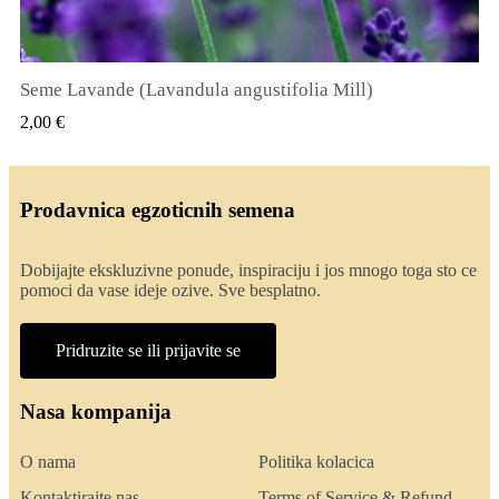
Seme Lavande (Lavandula angustifolia Mill)
QUICK VIEW
2,00 €
Prodavnica egzoticnih semena
Dobijajte ekskluzivne ponude, inspiraciju i jos mnogo toga sto ce
pomoci da vase ideje ozive. Sve besplatno.
Pridruzite se ili prijavite se
Nasa kompanija
O nama
Politika kolacica
Kontaktirajte nas
Terms of Service & Refund