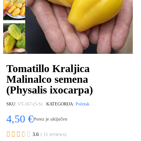
Tomatillo Kraljica
Malinalco semena
(Physalis ixocarpa)
SKU
VT-167-(5-S)
KATEGORIJA
Početak
4,50 €
Porez je uključen





3.6
( 11 reviews)