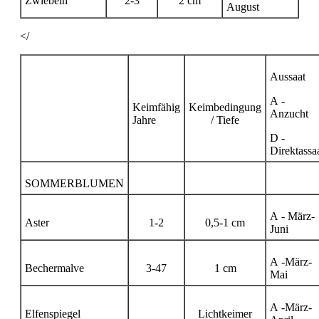
Zwiebeln
2-3
2 cm
August
</
Aussaat
A -
Keimfähig
Keimbedingung
Anzucht
Jahre
/ Tiefe
D -
Direktassa
SOMMERBLUMEN
A - März-
Aster
1-2
0,5-1 cm
Juni
A -März-
Bechermalve
3-47
1 cm
Mai
A -März-
Elfenspiegel
Lichtkeimer