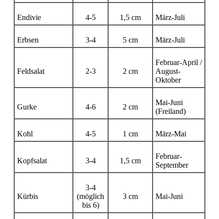
Endivie
4-5
1,5 cm
März-Juli
Erbsen
3-4
5 cm
März-Juli
Februar-April /
Feldsalat
2-3
2 cm
August-
Oktober
Mai-Juni
Gurke
4-6
2 cm
(Freiland)
Kohl
4-5
1 cm
März-Mai
Februar-
Kopfsalat
3-4
1,5 cm
September
3-4
Kürbis
(möglich
3 cm
Mai-Juni
bis 6)