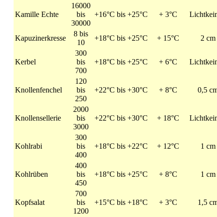
16000
Kamille Echte
bis
+16°C bis +25°C
+ 3°C
Lichtkei
30000
8 bis
Kapuzinerkresse
+18°C bis +25°C
+ 15°C
2 cm
10
300
Kerbel
bis
+18°C bis +25°C
+ 6°C
Lichtkei
700
120
Knollenfenchel
bis
+22°C bis +30°C
+ 8°C
0,5 c
250
2000
Knollensellerie
bis
+22°C bis +30°C
+ 18°C
Lichtkei
3000
300
Kohlrabi
bis
+18°C bis +22°C
+ 12°C
1 cm
400
400
Kohlrüben
bis
+18°C bis +25°C
+ 8°C
1 cm
450
700
Kopfsalat
bis
+15°C bis +18°C
+ 3°C
1,5 c
1200