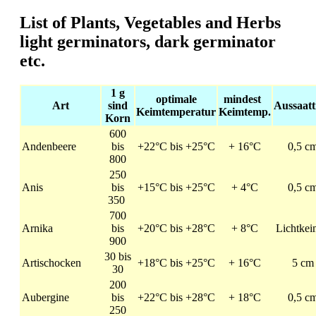
List of Plants, Vegetables and Herbs
light germinators, dark germinator
etc.
1 g
optimale
mindest
Art
sind
Aussaatt
Keimtemperatur
Keimtemp.
Korn
600
Andenbeere
bis
+22°C bis +25°C
+ 16°C
0,5 c
800
250
Anis
bis
+15°C bis +25°C
+ 4°C
0,5 c
350
700
Arnika
bis
+20°C bis +28°C
+ 8°C
Lichtkei
900
30 bis
Artischocken
+18°C bis +25°C
+ 16°C
5 cm
30
200
Aubergine
bis
+22°C bis +28°C
+ 18°C
0,5 c
250