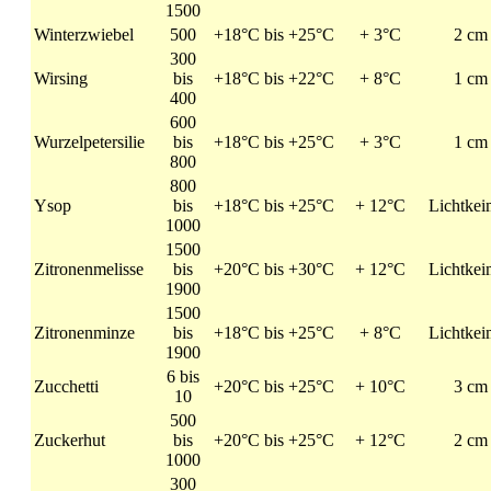
1500
Winterzwiebel
500
+18°C bis +25°C
+ 3°C
2 cm
300
Wirsing
bis
+18°C bis +22°C
+ 8°C
1 cm
400
600
Wurzelpetersilie
bis
+18°C bis +25°C
+ 3°C
1 cm
800
800
Ysop
bis
+18°C bis +25°C
+ 12°C
Lichtkei
1000
1500
Zitronenmelisse
bis
+20°C bis +30°C
+ 12°C
Lichtkei
1900
1500
Zitronenminze
bis
+18°C bis +25°C
+ 8°C
Lichtkei
1900
6 bis
Zucchetti
+20°C bis +25°C
+ 10°C
3 cm
10
500
Zuckerhut
bis
+20°C bis +25°C
+ 12°C
2 cm
1000
300