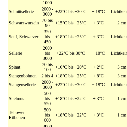
1000
2000 -
Schnittsellerie
+22°C bis +30°C
+ 18°C
Lichtkei
3000
70 bis
Schwarzwurzeln
+15°C bis +25°C
+ 3°C
2 cm
90
350
Senf, Schwarzer
bis
+18°C bis +25°C
+ 3°C
Lichtkei
450
2000
Sellerie
bis
+22°C bis 30°C
+ 18°C
Lichtkei
3000
70 bis
Spinat
+10°C bis +20°C
+ 2°C
3 cm
100
Stangenbohnen
2 bis 4
+18°C bis +25°C
+ 8°C
3 cm
2000 -
Stangensellerie
+22°C bis +30°C
+ 18°C
Lichtkei
3000
500
Stielmus
bis
+18°C bis +22°C
+ 3°C
1 cm
550
500
Teltower
bis
+18°C bis +22°C
+ 3°C
1 cm
Rübchen
600
3000