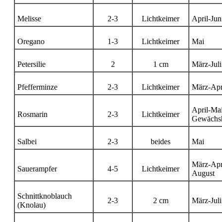
Melisse
2-3
Lichtkeimer
April-Jun
Oregano
1-3
Lichtkeimer
Mai
Petersilie
2
1 cm
März-Juli
Pfefferminze
2-3
Lichtkeimer
März-Apr
April-Ma
Rosmarin
2-3
Lichtkeimer
Gewächs
Salbei
2-3
beides
Mai
März-Apri
Sauerampfer
4-5
Lichtkeimer
August
Schnittknoblauch
2-3
2 cm
März-Juli
(Knolau)