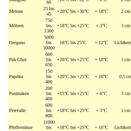
60
25 bis
Melone
+20°C bis +30°C
+ 18°C
2 cm
45
750
Möhren
bis
+18°C bis +25°C
+ 3°C
3 cm
1300
5000
Oregano
bis
18°C bis 25°C
+ 12°C
Lichtkei
10000
600
Pak Choi
bis
+20°C bis +25°C
+ 18°C
1 cm
650
150
Paprika
bis
+20°C bis +25°C
+ 16°C
0,5 c
400
200
Pastinaken
bis
+15°C bis +25°C
+ 6°C
3 cm
400
600
Petersilie
bis
+18°C bis +25°C
+ 3°C
1 cm
800
11000
Pfefferminze
bis
+18°C bis +25°C
+ 16°C
Lichtkei