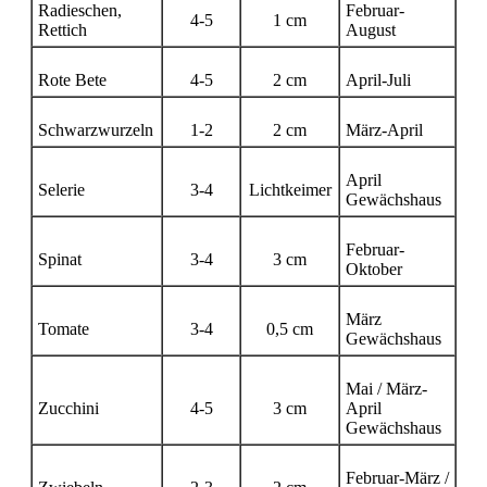
Radieschen,
Februar-
4-5
1 cm
Rettich
August
Rote Bete
4-5
2 cm
April-Juli
Schwarzwurzeln
1-2
2 cm
März-April
April
Selerie
3-4
Lichtkeimer
Gewächshaus
Februar-
Spinat
3-4
3 cm
Oktober
März
Tomate
3-4
0,5 cm
Gewächshaus
Mai / März-
Zucchini
4-5
3 cm
April
Gewächshaus
Februar-März /