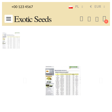
PL
€
EUR
+00 123 4567
Exotic Seeds