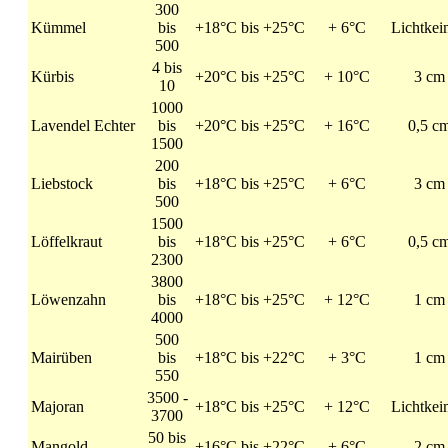
300
Kümmel
bis
+18°C bis +25°C
+ 6°C
Lichtkei
500
4 bis
Kürbis
+20°C bis +25°C
+ 10°C
3 cm
10
1000
Lavendel Echter
bis
+20°C bis +25°C
+ 16°C
0,5 c
1500
200
Liebstock
bis
+18°C bis +25°C
+ 6°C
3 cm
500
1500
Löffelkraut
bis
+18°C bis +25°C
+ 6°C
0,5 c
2300
3800
Löwenzahn
bis
+18°C bis +25°C
+ 12°C
1 cm
4000
500
Mairüben
bis
+18°C bis +22°C
+ 3°C
1 cm
550
3500 -
Majoran
+18°C bis +25°C
+ 12°C
Lichtkei
3700
50 bis
Mangold
+16°C bis +22°C
+ 6°C
2 cm