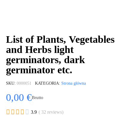
List of Plants, Vegetables
and Herbs light
germinators, dark
germinator etc.
SKU
0000051
KATEGORIA
Strona główna
0,00 €
Brutto





3.9
( 32 reviews)