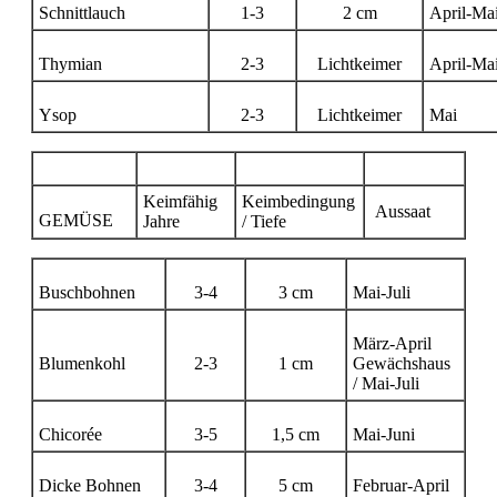
Schnittlauch
1-3
2 cm
April-Ma
Thymian
2-3
Lichtkeimer
April-Ma
Ysop
2-3
Lichtkeimer
Mai
Keimfähig
Keimbedingung
Aussaat
GEMÜSE
Jahre
/ Tiefe
Buschbohnen
3-4
3 cm
Mai-Juli
März-April
Blumenkohl
2-3
1 cm
Gewächshaus
/ Mai-Juli
Chicorée
3-5
1,5 cm
Mai-Juni
Dicke Bohnen
3-4
5 cm
Februar-April