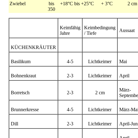
Zwiebel
bis
+18°C bis +25°C
+ 3°C
2 cm
350
Keimfähig
Keimbedingung
Aussaat
Jahre
/ Tiefe
KÜCHENKRÄUTER
Basilikum
4-5
Lichtkeimer
Mai
Bohnenkraut
2-3
Lichtkeimer
April
März-
Borretsch
2-3
2 cm
Septembe
Brunnerkresse
4-5
Lichtkeimer
März-Ma
Dill
2-3
Lichtkeimer
April-Jun
April-