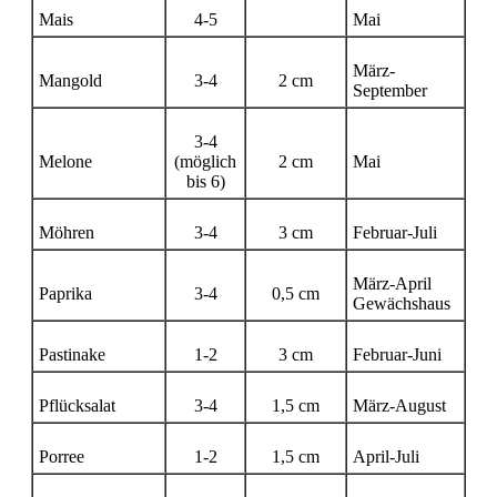
Mais
4-5
Mai
März-
Mangold
3-4
2 cm
September
3-4
Melone
(möglich
2 cm
Mai
bis 6)
Möhren
3-4
3 cm
Februar-Juli
März-April
Paprika
3-4
0,5 cm
Gewächshaus
Pastinake
1-2
3 cm
Februar-Juni
Pflücksalat
3-4
1,5 cm
März-August
Porree
1-2
1,5 cm
April-Juli