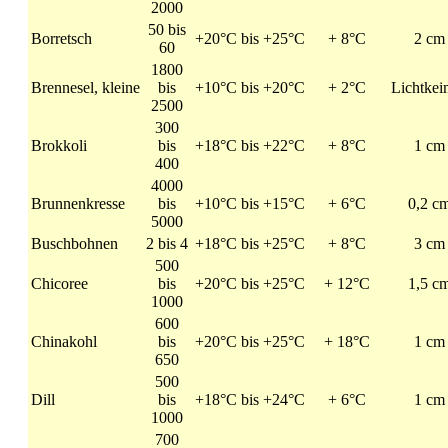
2000
50 bis
Borretsch
+20°C bis +25°C
+ 8°C
2 cm
60
1800
Brennesel, kleine
bis
+10°C bis +20°C
+ 2°C
Lichtkei
2500
300
Brokkoli
bis
+18°C bis +22°C
+ 8°C
1 cm
400
4000
Brunnenkresse
bis
+10°C bis +15°C
+ 6°C
0,2 c
5000
Buschbohnen
2 bis 4
+18°C bis +25°C
+ 8°C
3 cm
500
Chicoree
bis
+20°C bis +25°C
+ 12°C
1,5 c
1000
600
Chinakohl
bis
+20°C bis +25°C
+ 18°C
1 cm
650
500
Dill
bis
+18°C bis +24°C
+ 6°C
1 cm
1000
700