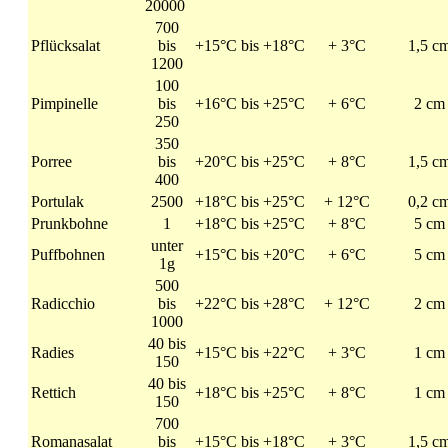
20000
700
Pflücksalat
bis
+15°C bis +18°C
+ 3°C
1,5 c
1200
100
Pimpinelle
bis
+16°C bis +25°C
+ 6°C
2 cm
250
350
Porree
bis
+20°C bis +25°C
+ 8°C
1,5 c
400
Portulak
2500
+18°C bis +25°C
+ 12°C
0,2 c
Prunkbohne
1
+18°C bis +25°C
+ 8°C
5 cm
unter
Puffbohnen
+15°C bis +20°C
+ 6°C
5 cm
1g
500
Radicchio
bis
+22°C bis +28°C
+ 12°C
2 cm
1000
40 bis
Radies
+15°C bis +22°C
+ 3°C
1 cm
150
40 bis
Rettich
+18°C bis +25°C
+ 8°C
1 cm
150
700
Romanasalat
bis
+15°C bis +18°C
+ 3°C
1,5 c