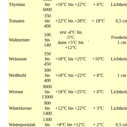
Thymian
bis
+16°C bis +22°C
+ 6°C
Lichtkei
6000
350
Tomaten
bis
+22°C bis +28°C
+ 18°C
0,5 c
400
erst -4°C bis
100
-5°C
Frostkei
Waltmeister
bis
.
dann +5°C bis
1 cm
140
+12°C
350
Weinraute
bis
+18°C bis +25°C
+10°C
Lichtkei
450
300
Weißhohl
bis
+18°C bis +22°C
+ 8°C
1 cm
400
9000
Wermut
bis
+18°C bis +25°C
+ 6°C
Lichtkei
13000
900
Winterkresse
bis
+12°C bis +22°C
+ 3°C
Lichtkei
1400
1300
Winterportulak
bis
+8°C bis +12°C
+ 2°C
0,5 c