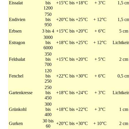
Eissalat
bis
+15°C bis +18°C
+ 3°C
1,5 c
1200
750
Endivien
bis
+20°C bis +25°C
+ 12°C
1,5 c
950
Erbsen
3 bis 4
+15°C bis +20°C
+ 6°C
5 cm
3000
Estragon
bis
+18°C bis +25°C
+ 12°C
Lichtkei
6000
350
Feldsalat
bis
+15°C bis +20°C
+ 5°C
2 cm
700
120
Fenchel
bis
+22°C bis +30°C
+ 6°C
0,5 c
250
250
Gartenkresse
bis
+18°C bis +24°C
+ 3°C
Lichtkei
450
300
Grünkohl
bis
+18°C bis +22°C
+ 3°C
1 cm
400
30 bis
Gurken
+20°C bis +30°C
+ 10°C
2 cm
60