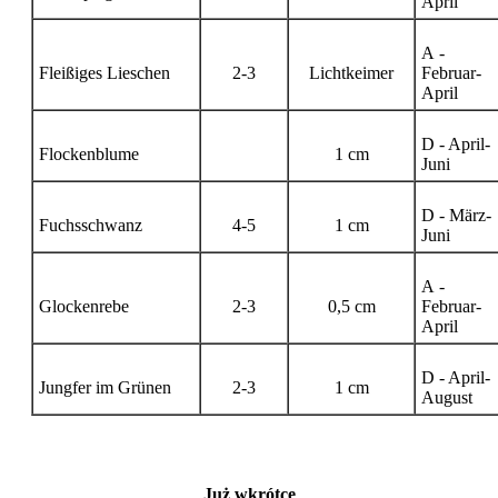
April
A -
Fleißiges Lieschen
2-3
Lichtkeimer
Februar-
April
D - April-
Flockenblume
1 cm
Juni
D - März-
Fuchsschwanz
4-5
1 cm
Juni
A -
Glockenrebe
2-3
0,5 cm
Februar-
April
D - April-
Jungfer im Grünen
2-3
1 cm
August
Już wkrótce