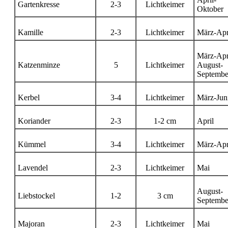
Gartenkresse
2-3
Lichtkeimer
Oktober
Kamille
2-3
Lichtkeimer
März-Apr
März-Apri
Katzenminze
5
Lichtkeimer
August-
Septembe
Kerbel
3-4
Lichtkeimer
März-Jun
Koriander
2-3
1-2 cm
April
Kümmel
3-4
Lichtkeimer
März-Apr
Lavendel
2-3
Lichtkeimer
Mai
August-
Liebstockel
1-2
3 cm
Septembe
Majoran
2-3
Lichtkeimer
Mai