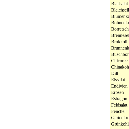
Blattsalat
Bleichsell
Blumenko
Bohnenkr
Borretsch
Brennesel
Brokkoli
Brunnenk
Buschbo
Chicoree
Chinakoh
Dill
Eissalat
Endivien
Erbsen
Estragon
Feldsalat
Fenchel
Gartenkre
Grünkohl