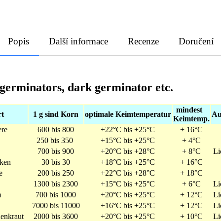
Popis
Další informace
Recenze
Doručení
t germinators, dark germinator etc.
mindest
t
1 g sind Korn
optimale Keimtemperatur
Au
Keimtemp.
re
600 bis 800
+22°C bis +25°C
+ 16°C
250 bis 350
+15°C bis +25°C
+ 4°C
700 bis 900
+20°C bis +28°C
+ 8°C
Li
cken
30 bis 30
+18°C bis +25°C
+ 16°C
e
200 bis 250
+22°C bis +28°C
+ 18°C
1300 bis 2300
+15°C bis +25°C
+ 6°C
Li
m
700 bis 1000
+20°C bis +25°C
+ 12°C
Li
7000 bis 11000
+16°C bis +25°C
+ 12°C
Li
enkraut
2000 bis 3600
+20°C bis +25°C
+ 10°C
Li