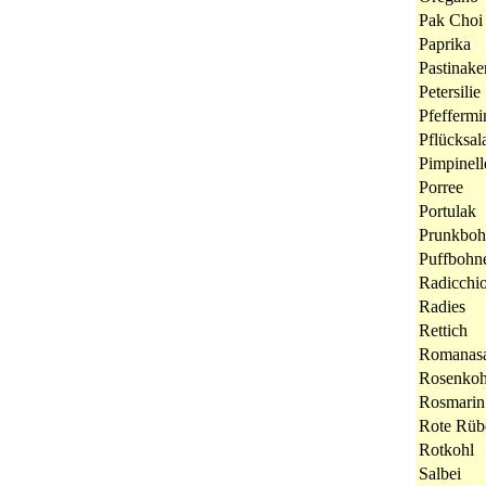
Pak Choi
Paprika
Pastinake
Petersilie
Pfeffermi
Pflücksal
Pimpinell
Porree
Portulak
Prunkboh
Puffbohn
Radicchi
Radies
Rettich
Romanasa
Rosenkoh
Rosmarin
Rote Rüb
Rotkohl
Salbei