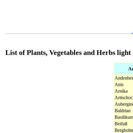
List of Plants, Vegetables and Herbs ligh
Ar
Andenbee
Anis
Arnika
Artischo
Aubergin
Baldrian
Basiliku
Beifuß
Bergbohn