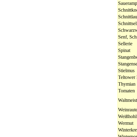
Saueramp
Schnittkn
Schnittla
Schnittsel
Schwarzw
Senf, Sch
Sellerie
Spinat
Stangenb
Stangense
Stielmus
Teltower
Thymian
Tomaten
Waltmeist
Weinraut
Weißhohl
Wermut
Winterkre
Winterpor