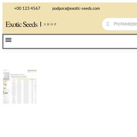
+00 123 4567
podpora@exotic-seeds.com
Exotic Seeds
SHOP