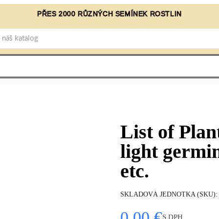
PŘES 2000 RŮZNÝCH SEMÍNEK ROSTLIN
List of Pla
light germi
etc.
SKLADOVÁ JEDNOTKA (SKU)
0,00 €
S DPH