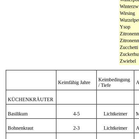
Winterzw
Wirsing
Wurzelpet
Ysop
Zitronenm
Zitronen
Zucchetti
Zuckerhu
Zwiebel
Keimbedingung
Keimfähig Jahre
A
/ Tiefe
KÜCHENKRÄUTER
Basilikum
4-5
Lichtkeimer
M
Bohnenkraut
2-3
Lichtkeimer
A