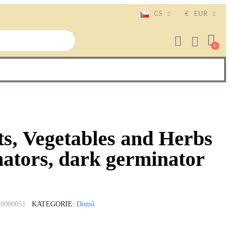
CS
€
EUR
nts, Vegetables and Herbs
nators, dark germinator
0000051
KATEGORIE
Domů