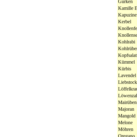
Gurken
Kamille E
Kapuzine
Kerbel
Knollenfe
Knollense
Kohlrabi
Kohlrübe
Kopfsalat
Kümmel
Kürbis
Lavendel 
Liebstock
Löffelkra
Löwenza
Mairüben
Majoran
Mangold
Melone
Möhren
Oregano