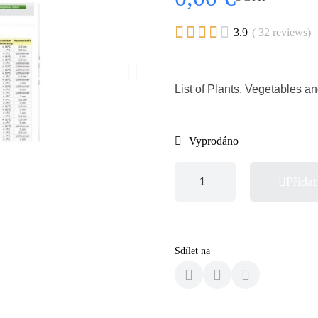





3.9
( 32 reviews)
List of Plants, Vegetables an
Vyprodáno
Přidat
Sdílet na