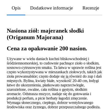
Opis
Dodatkowe informacje
Recenzje
Nasiona ziół: majeranek słodki
(Origanum Majorana)
Cena za opakowanie 200 nasion.
Używane w wielu daniach kuchni bliskowschodniej i
śródziemnomorskiej, to cudownie pachnące zioło o słodkim,
sosnowo-cytrusowym smaku. Ta łatwa w uprawie roślina jest
często wykorzystywana w mieszankach ziołowych, takich jak
zioła prowansalskie; często dodaje się ją również do zup i dań
mięsnych. Bylina, kwiaty białe, wysokość 20-40 cm, łodygi
łatwe do ukorzenienia, płatkowato naprzeciwległe,
szarozielone, owalne, cała roślina o gęstym, słodkim
aromacie. Odstrasza mszyce, nadaje się do gotowania i
produkcji perfum, a picie herbaty łagodzi zmęczenie.
Wymaga słonecznego, ciepłego, dobrze wentylowanego
środowiska oraz żyznego, dobrze przepuszczalnego podłoża.