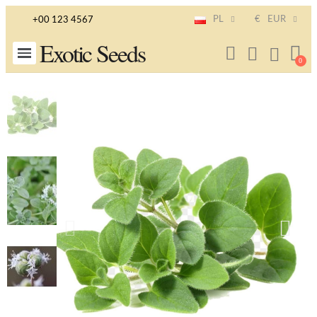
PL
€
EUR
+00 123 4567
Exotic Seeds