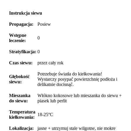
Instrukcja siewu
Propagacja:
Posiew
Wstępne
0
leczenie:
Stratyfikacja:
0
Czas siewu:
przez cały rok
Potrzebuje światła do kiełkowania!
Głębokość
Wystarczy posypać powierzchnię podłoża i
siewu:
delikatnie docisnąć.
Mieszanka
Włókno kokosowe lub mieszanka do siewu +
do siewu:
piasek lub perlit
Temperatura
18-25°C
kiełkowania:
Lokalizacja:
jasne + utrzymuj stale wilgotne, nie mokre