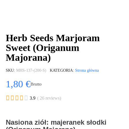
Herb Seeds Marjoram
Sweet (Origanum
Majorana)
SKU
MHS-137-(200-S)
KATEGORIA
Strona główna
1,80 €
Brutto





3.9
( 26 reviews)
Nasiona ziół: majeranek słodki