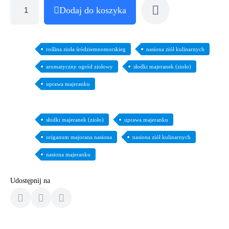
Dodaj do koszyka
roślina zioła śródziemnomorskieg
nasiona ziół kulinarnych
aromatyczny ogród ziołowy
słodki majeranek (zioło)
uprawa majeranku
słodki majeranek (zioło)
uprawa majeranku
origanum majorana nasiona
nasiona ziół kulinarnych
nasiona majeranku
Udostępnij na