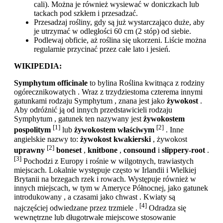
cali). Można je również wysiewać w doniczkach lub
tackach pod szkłem i przesadzać.
Przesadzaj rośliny, gdy są już wystarczająco duże, aby
je utrzymać w odległości 60 cm (2 stóp) od siebie.
Podlewaj obficie, aż roślina się ukorzeni. Liście można
regularnie przycinać przez całe lato i jesień.
WIKIPEDIA:
Symphytum officinale
to bylina Roślina kwitnąca z rodziny
ogórecznikowatych . Wraz z trzydziestoma czterema innymi
gatunkami rodzaju Symphytum , znana jest jako
żywokost
.
Aby odróżnić ją od innych przedstawicieli rodzaju
Symphytum , gatunek ten nazywany jest
żywokostem
[1]
[2]
pospolitym
lub
żywokostem właściwym
. Inne
angielskie nazwy to:
żywokost kwakierski
, żywokost
[2]
uprawny
boneset
,
knitbone
,
consound
i
slippery-root
.
[3]
Pochodzi z Europy i rośnie w wilgotnych, trawiastych
miejscach. Lokalnie występuje często w Irlandii i Wielkiej
Brytanii na brzegach rzek i rowach. Występuje również w
innych miejscach, w tym w Ameryce Północnej, jako gatunek
introdukowany , a czasami jako chwast . Kwiaty są
[4]
najczęściej odwiedzane przez trzmiele .
Odradza się
wewnętrzne lub długotrwałe miejscowe stosowanie