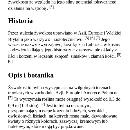
żywokostu ze względu na jego silny potencjał toksycznego
[5]
działania na wątrobę .
Historia
Przez stulecia żywokost uprawiano w Azji, Europie i Wielkiej
[5]
[6]
[7]
Brytanii jako warzywo i ziołolecznictwo.
Jego
wczesne nazwy zwyczajowe, kość łączna Lub zestaw kostny
, odzwierciedlający jego historyczne zastosowanie okłady z
[5]
liści i korzeni w leczeniu skręceń, siniaków i złamań kości.
[6]
Opis i botanika
Żywokost to bylina występująca na wilgotnych terenach
trawiastych w zachodniej Azji, Europie i Ameryce Północnej.
[7]
Ta wytrzymała roślina może osiągnąć wysokość od 0,3 do
[7]
0,9 m (1–3 stóp).
Jest to bylina o czarnym,
przypominającym rzepę korzeniu i dużych, szerokich,
owłosionych liściach, na których rosną małe, dzwonkowate
kwiaty o różnych kolorach, zazwyczaj kremowym lub
fioletowym, które mogą być prążkowane.