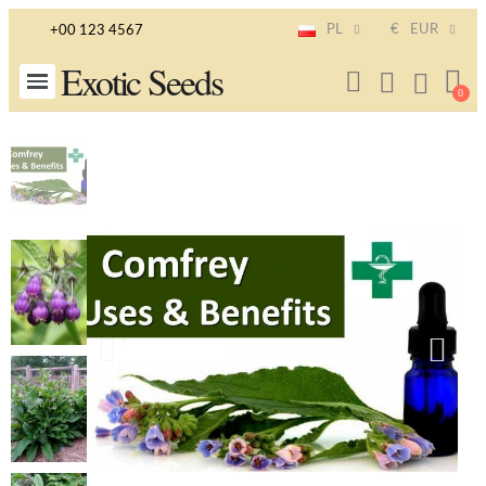
PL
€
EUR
+00 123 4567
Exotic Seeds