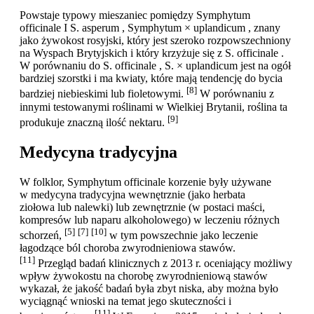
Powstaje typowy mieszaniec pomiędzy Symphytum
officinale I S. asperum , Symphytum × uplandicum , znany
jako żywokost rosyjski, który jest szeroko rozpowszechniony
na Wyspach Brytyjskich i który krzyżuje się z S. officinale .
W porównaniu do S. officinale , S. × uplandicum jest na ogół
bardziej szorstki i ma kwiaty, które mają tendencję do bycia
[8]
bardziej niebieskimi lub fioletowymi.
W porównaniu z
innymi testowanymi roślinami w Wielkiej Brytanii, roślina ta
[9]
produkuje znaczną ilość nektaru.
Medycyna tradycyjna
W folklor, Symphytum officinale korzenie były używane
w medycyna tradycyjna wewnętrznie (jako herbata
ziołowa lub nalewki) lub zewnętrznie (w postaci maści,
kompresów lub naparu alkoholowego) w leczeniu różnych
[5]
[7]
[10]
schorzeń,
w tym powszechnie jako leczenie
łagodzące ból choroba zwyrodnieniowa stawów.
[11]
Przegląd badań klinicznych z 2013 r. oceniający możliwy
wpływ żywokostu na chorobę zwyrodnieniową stawów
wykazał, że jakość badań była zbyt niska, aby można było
wyciągnąć wnioski na temat jego skuteczności i
[11]