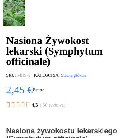
Nasiona Żywokost
lekarski (Symphytum
officinale)
SKU
MHS-1
KATEGORIA
Strona główna
2,45 €
Brutto





4.3
( 30 reviews)
Nasiona żywokostu lekarskiego