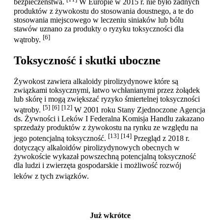
bezpieczeństwa.
W Europie w 2015 r. nie było żadnych
produktów z żywokostu do stosowania doustnego, a te do
stosowania miejscowego w leczeniu siniaków lub bólu
stawów uznano za produkty o ryzyku toksyczności dla
[6]
wątroby.
Toksyczność i skutki uboczne
Żywokost zawiera alkaloidy pirolizydynowe które są
związkami toksycznymi, łatwo wchłanianymi przez żołądek
lub skórę i mogą zwiększać ryzyko śmiertelnej toksyczności
[5]
[6]
[12]
wątroby.
W 2001 roku Stany Zjednoczone Agencja
ds. Żywności i Leków I Federalna Komisja Handlu zakazano
sprzedaży produktów z żywokostu na rynku ze względu na
[13]
[14]
jego potencjalną toksyczność.
Przegląd z 2018 r.
dotyczący alkaloidów pirolizydynowych obecnych w
żywokoście wykazał powszechną potencjalną toksyczność
dla ludzi i zwierzęta gospodarskie i możliwość rozwój
leków z tych związków.
Już wkrótce