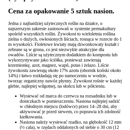
Cena za opakowanie 5 sztuk nasion.
Jedna z najbardziej użytecznych roślin na działce, o
najszerszym zakresie zastosowań w systemie permakultury
spośród wszystkich roślin. Żywokost to wieloletnia roślina
zielna o dużych, owłosionych liściach, rosnąca w rozecie do 1
m wysokości. Fioletowe kwiaty mają dzwonkowaty kształt i
zebrane są w grona, co jest niezwykle atrakcyjne dla
owadów. Liście są użytecznym dodatkiem do kompostu lub
wykorzystywane jako ściółka, ponieważ zawierają
krzemionkę, azot, magnez, wapń, potas i żelazo. Liście
żywokostu zawierają około 17% azotu (obornik koński około
14%) i łatwo rozkładają się po namoczeniu w wodzie,
tworząc organiczny nawóz płynny. Żywokost rośnie w każdej
glebie, najlepiej wilgotnej, na słońcu lub w półcieniu.
Wysiewać od marca do czerwca na rozsadniku lub w
doniczkach w pomieszczeniu. Nasiona najlepiej sadzić
w chłodnym miejscu (lodówce) przez 14–28 dni, aby
aktywować je przed siewem, co poprawia ich zdolność
kiełkowania.
Nasiona należy wysiewać rzadko, na głębokość 12 mm
(½ cala), w rzędach oddalonych od siebie o 30 cm (12