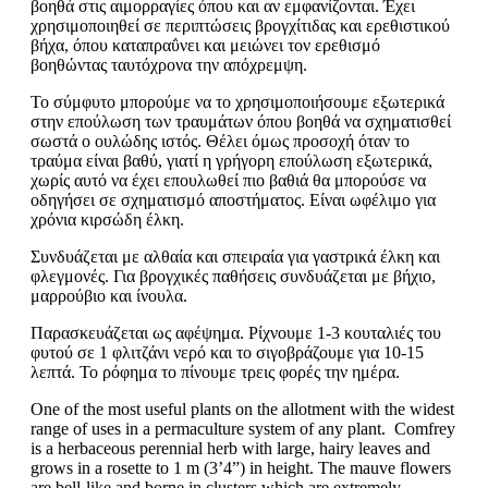
βοηθά στις αιμορραγίες όπου και αν εμφανίζονται. Έχει
χρησιμοποιηθεί σε περιπτώσεις βρογχίτιδας και ερεθιστικού
βήχα, όπου καταπραΰνει και μειώνει τον ερεθισμό
βοηθώντας ταυτόχρονα την απόχρεμψη.
Το σύμφυτο μπορούμε να το χρησιμοποιήσουμε εξωτερικά
στην επούλωση των τραυμάτων όπου βοηθά να σχηματισθεί
σωστά ο ουλώδης ιστός. Θέλει όμως προσοχή όταν το
τραύμα είναι βαθύ, γιατί η γρήγορη επούλωση εξωτερικά,
χωρίς αυτό να έχει επουλωθεί πιο βαθιά θα μπορούσε να
οδηγήσει σε σχηματισμό αποστήματος. Είναι ωφέλιμο για
χρόνια κιρσώδη έλκη.
Συνδυάζεται με αλθαία και σπειραία για γαστρικά έλκη και
φλεγμονές. Για βρογχικές παθήσεις συνδυάζεται με βήχιο,
μαρρούβιο και ίνουλα.
Παρασκευάζεται ως αφέψημα. Ρίχνουμε 1-3 κουταλιές του
φυτού σε 1 φλιτζάνι νερό και το σιγοβράζουμε για 10-15
λεπτά. Το ρόφημα το πίνουμε τρεις φορές την ημέρα.
One of the most useful plants on the allotment with the widest
range of uses in a permaculture system of any plant. Comfrey
is a herbaceous perennial herb with large, hairy leaves and
grows in a rosette to 1 m (3’4”) in height. The mauve flowers
are bell-like and borne in clusters which are extremely