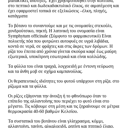
μαλακτικές ιδιότητες. Έχει χρησιμοποιηθεί στην κολίτιδα,
στο πεπτικό και δωδεκαδακτυλικό έλκος, σε αιματέμεση και
έχει εφαρμοστεί τοπικά σε εξελκώσεις –έλκη, πληγές,
κατάγματα
Το βότανο το συναντούμε και με τις ονομασίες στεκούλι,
χονδρούτσικο, πηκτή. Η λατινική του ονομασία είναι
Symphytum officinale (Σύμφυτο το φαρμακευτικό) Είναι
πολυετής πόα που φυτρώνει αυτοφυές σε υγρά λιβάδια,
κοντά σε νερά, σε φράχτες και στις άκρες των δρόμων. Η
ρίζα του έπειτα από χρόνια γίνεται σκούρα καφέ έως μαύρη
εξωτερικά, υποκίτρινη εσωτερικά και είναι κολλώδης.
Τα φύλλα του είναι τραχιά, λογχοειδή με έντονη νεύρωση
και τα άνθη μοβ σε σχήμα καμπανούλας.
Οι θεραπευτικές ιδιότητες του φυτού υπάρχουν στη ρίζα. στο
ρίζωμα και τα φύλλα.
Οι ρίζες εξάγονται την άνοιξη ή το φθινόπωρο όταν το
επίπεδο της αλλαντοϊνης που περιέχει το φυτό είναι στο
μέγιστο. Τις κόβουμε στη μέση και τις ξηραίνουμε σε μέτρια
θερμοκρασία 40-60 βαθμών Κελσίου.
Τα συστατικά του βοτάνου είναι γλίσχρασμα, κόμμι,
αλλαντοϊνη, τανίνη, αλκαλοειδή, ρητίνη και πτητικό έλαιο.