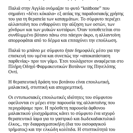
Παλιά στην Αγγλία ονόμαζαν το φυτό “knitbone” που
σημαίνει «δένει κόκαλα» εξ αιτίας της παραδοσιακής χρήσης
του για τη θεραπεία των καταγμάτων. Το σύμφυτο περιέχει
αλλαντοϊνη που ενθαρρύνει την αύξηση των οστών, των
χόνδρων και των μυϊκών κυττάρων. Όταν τοποθετείται στο
συνθλιμμένο βότανο πάνω στο πάσχον άκρο, η αλλαντοϊνη
απορροφάται από το δέρμα και επιταχύνει την επούλωση.
Παλιά το μπάνιο με σύμφυτο ήταν δημοφιλές μέσο για την
επισκευή του υμένα και συνεπώς την «αποκατάσταση
παρθενίας» πριν τον γάμο. Έτσι τουλάχιστον αναφέρεται στο
Πλήρη Οδηγό Φαρμακευτικών Βοτάνων της Πηνελόπης
Οντί.
Η θεραπευτική δράση του βοτάνου είναι επουλωτική,
μαλακτική, στυπτική και αποχρεμπτική.
Οι εντυπωσιακές επουλωτικές ιδιότητες του σύμφυτου
οφείλονται εν μέρει στην παρουσία της αλλαντοϊνης που
περιγράψαμε πριν. Η πρόσθετη παρουσία άφθονου
μαλακτικού γλισχράματος κάνει το σύμφυτο ένα ισχυρό
θεραπευτικό ίαμα για το γαστρικό και δωδεκαδακτυλικό
έλκος., την διαφραγματοκήλη (δια του οισοφαγικού
τρήματος) και την ελκώδη κολίτιδα. Η στυπτικότητά του