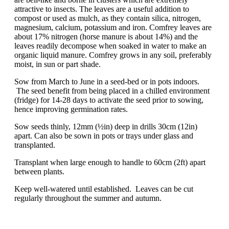
attractive to insects. The leaves are a useful addition to
compost or used as mulch, as they contain silica, nitrogen,
magnesium, calcium, potassium and iron. Comfrey leaves are
about 17% nitrogen (horse manure is about 14%) and the
leaves readily decompose when soaked in water to make an
organic liquid manure. Comfrey grows in any soil, preferably
moist, in sun or part shade.
Sow from March to June in a seed-bed or in pots indoors.
The seed benefit from being placed in a chilled environment
(fridge) for 14-28 days to activate the seed prior to sowing,
hence improving germination rates.
Sow seeds thinly, 12mm (½in) deep in drills 30cm (12in)
apart. Can also be sown in pots or trays under glass and
transplanted.
Transplant when large enough to handle to 60cm (2ft) apart
between plants.
Keep well-watered until established. Leaves can be cut
regularly throughout the summer and autumn.