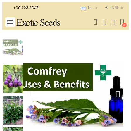
EL
€
EUR
+00 123 4567
Exotic Seeds