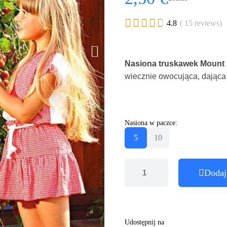





4.8
( 15 reviews)
Nasiona truskawek Mount 
wiecznie owocująca, dająca
Nasiona w paczce:
5
10
Dodaj
Udostępnij na