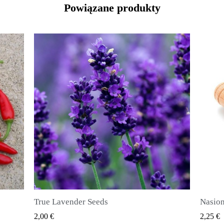
Powiązane produkty
Nasiona ziela angielskiego (Pimenta dioica)
SZYBKI PODGLĄD
2,25 €
2,50 €