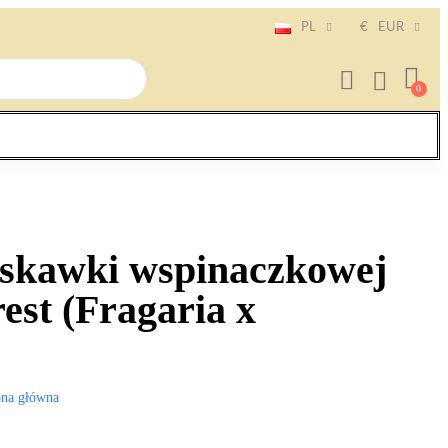
PL
€
EUR
uskawki wspinaczkowej
st (Fragaria x
ona główna