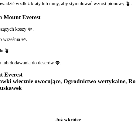
owadzić wzdłuż kraty lub ramy, aby stymulować wzrost pionowy 🪴.
ch Mount Everest
szących koszy 🍓.
o września 🌞.
du 🪴.
ia lub dodawania do deserów 🍓.
t Everest
awki wiecznie owocujące, Ogrodnictwo wertykalne, R
truskawek
Już wkrótce