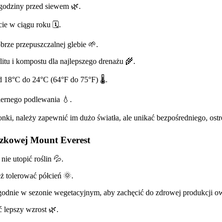
 godziny przed siewem 🌿.
 w ciągu roku 🗓️.
brze przepuszczalnej glebie 🌱.
itu i kompostu dla najlepszego drenażu 🌾.
 18°C do 24°C (64°F do 75°F) 🌡️.
miernego podlewania 💧.
ki, należy zapewnić im dużo światła, ale unikać bezpośredniego, ostr
czkowej Mount Everest
nie utopić roślin 💦.
eż tolerować półcień 🌞.
godnie w sezonie wegetacyjnym, aby zachęcić do zdrowej produkcji 
 lepszy wzrost 🌿.