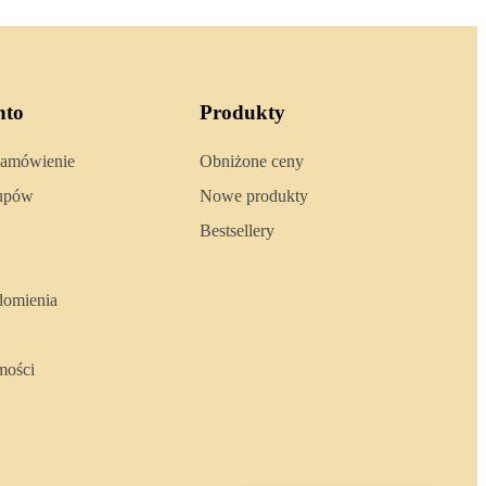
nto
Produkty
zamówienie
Obniżone ceny
kupów
Nowe produkty
Bestsellery
domienia
mości