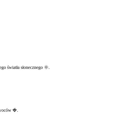
ego światła słonecznego 🌞.
owoców 🍓.