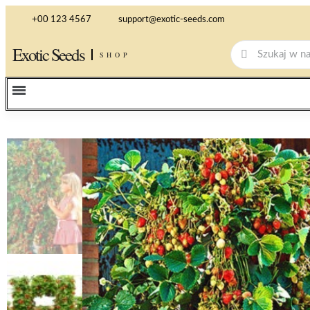
+00 123 4567
support@exotic-seeds.com
Exotic Seeds
SHOP