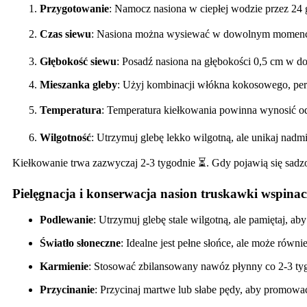
Przygotowanie
: Namocz nasiona w ciepłej wodzie przez 24
Czas siewu
: Nasiona można wysiewać w dowolnym momencie
Głębokość siewu
: Posadź nasiona na głębokości 0,5 cm w do
Mieszanka gleby
: Użyj kombinacji włókna kokosowego, perl
Temperatura
: Temperatura kiełkowania powinna wynosić od
Wilgotność
: Utrzymuj glebę lekko wilgotną, ale unikaj nad
Kiełkowanie trwa zazwyczaj 2-3 tygodnie ⏳. Gdy pojawią się sadzon
Pielęgnacja i konserwacja nasion truskawki wspina
Podlewanie
: Utrzymuj glebę stale wilgotną, ale pamiętaj, aby 
Światło słoneczne
: Idealne jest pełne słońce, ale może równi
Karmienie
: Stosować zbilansowany nawóz płynny co 2-3 ty
Przycinanie
: Przycinaj martwe lub słabe pędy, aby promować