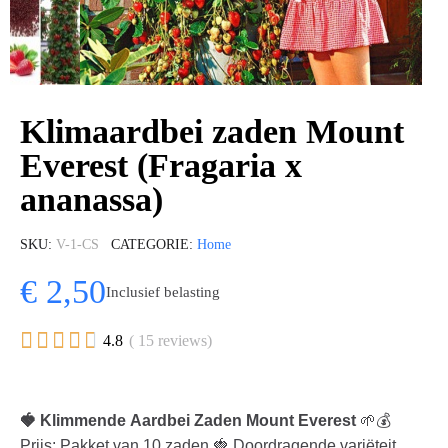
Klimaardbei zaden Mount
Everest (Fragaria x
ananassa)
SKU
V-1-CS
CATEGORIE
Home
€ 2,50
Inclusief belasting





4.8
( 15 reviews)
🍓 Klimmende Aardbei Zaden Mount Everest
🌱💰
Prijs: Pakket van 10 zaden 🍓 Doordragende variëteit