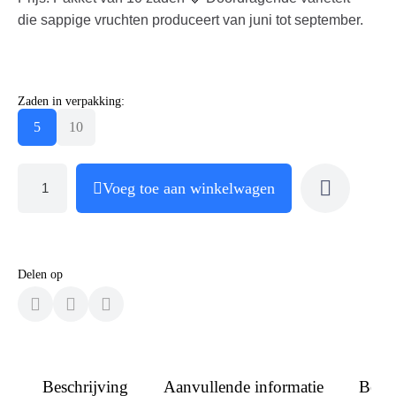
die sappige vruchten produceert van juni tot september.
Zaden in verpakking:
5
10
Voeg toe aan winkelwagen
Delen op
Beschrijving
Aanvullende informatie
Beoo