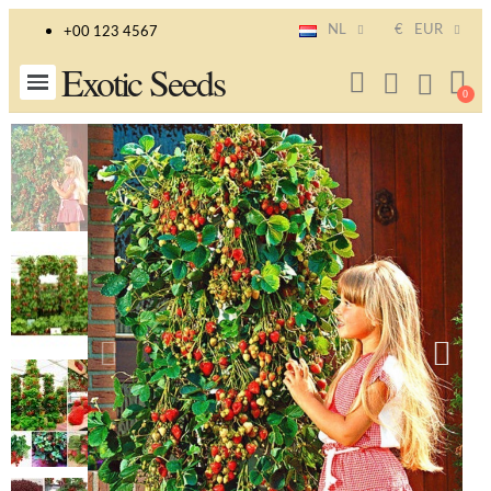
NL
€
EUR
+00 123 4567
Exotic Seeds