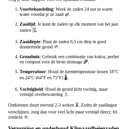
Voorbehandeling
: Week de zaden 24 uur in warm
water voordat je ze zaait 🌿.
Zaaitijd
: Je kunt de zaden op elk moment van het jaar
zaaien 🗓️.
Zaaidiepte
: Plant de zaden 0,5 cm diep in goed
drainerende grond 🌱.
Grondmix
: Gebruik een combinatie van kokos, perliet
en compost voor de beste drainage 🌾.
Temperatuur
: Houd de kiemtemperatuur tussen 18°C
en 24°C (64°F en 75°F) 🌡️.
Vochtigheid
: Houd de grond licht vochtig, maar
vermijd overbewatering 💧.
Ontkiemen duurt meestal 2-3 weken ⏳. Zodra de zaailingen
verschijnen, zorg dan voor veel licht maar vermijd direct, fel
zonlicht 🌞.
Verzorging en onderhoud Klimaardbeienzaden