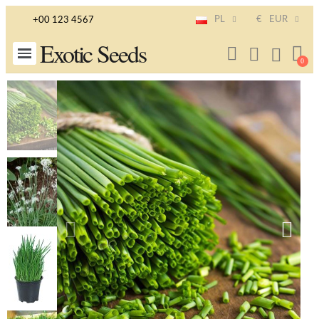
PL
€
EUR
+00 123 4567
Exotic Seeds