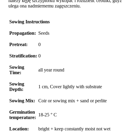
należy kępę szczypiorku wykopać i rozdzielić cebulki, gdyż
ulega ona nadmiernemu zagęszczeniu.
Sowing Instructions
Propagation:
Seeds
Pretreat:
0
Stratification:
0
Sowing
all year round
Time:
Sowing
1 cm, Cover lightly with substrate
Depth:
Sowing Mix:
Coir or sowing mix + sand or perlite
Germination
18-25 ° C
temperature:
Location:
bright + keep constantly moist not wet