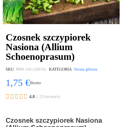
Czosnek szczypiorek
Nasiona (Allium
Schoenoprasum)
SKU
MHS-141-(200-S)
KATEGORIA
Strona główna
1,75 €
Brutto





4.8
( 23 reviews)
Czosnek szczypiorek Nasiona