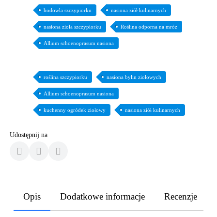
hodowla szczypiorku
nasiona ziół kulinarnych
nasiona zioła szczypiorku
Roślina odporna na mróz
Allium schoenoprasum nasiona
roślina szczypiorku
nasiona bylin ziołowych
Allium schoenoprasum nasiona
kuchenny ogródek ziołowy
nasiona ziół kulinarnych
Udostępnij na
Opis
Dodatkowe informacje
Recenzje