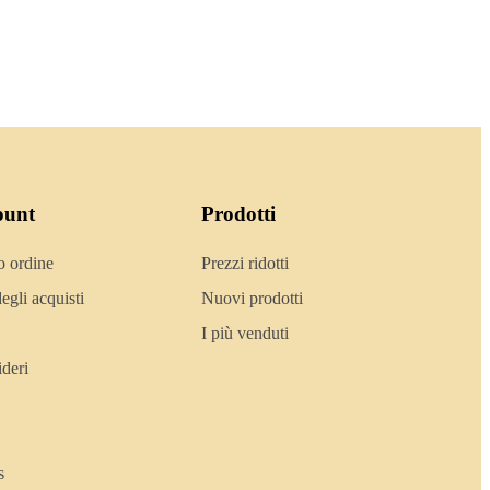
ount
Prodotti
o ordine
Prezzi ridotti
egli acquisti
Nuovi prodotti
I più venduti
ideri
s