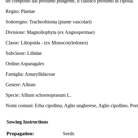
un composto dal profumo pungente, il classico profumo di cipolla.
Regno: Plantae
Sottoregno: Tracheobionta (piante vascolari)
Divisione: Magnoliophyta (ex Angiospermae)
Classe: Liliopsida - (ex Monocotyledones)
Subclasse: Liliidae
Ordine:Asparagales
Famiglia: Amaryllidaceae
Genere: Allium
Specie: Allium schoenoprasum L.
Nomi comuni: Erba cipollina, Aglio ungherese, Aglio cipollino, Porro
Sowing Instructions
Propagation:
Seeds