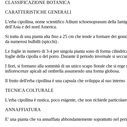
CLASSIFICAZIONE BOTANICA
CARATTERISTICHE GENERALI
L'erba cipollina, nome scientifico Allium schoenoprasum della famigl
dell'Asia e del nord America.
Si tratta di una pianta alta fino a 25 cm che tende a formare dei gran
da numerosi bulbilli (spicchi) .
Le foglie in numero di 3-4 per singola pianta sono di forma cilindric
foglie della cipolla o del porro. Durante il periodo invernale si secca
I fiori, si formano alla sommità di un unico scapo fiorale che si erge 
infiorescenze apicali ad ombrella assumendo una forma globosa.
Il frutto dell'erba cipollina è una capsula che sviluppa al suo interno 
TECNICA COLTURALE
L'erba cipollina è rustica, poco esigente, che non richiede particolar
ANNAFFIATURA
E' una pianta che va annaffiata abbondantemente soprattutto nel perio