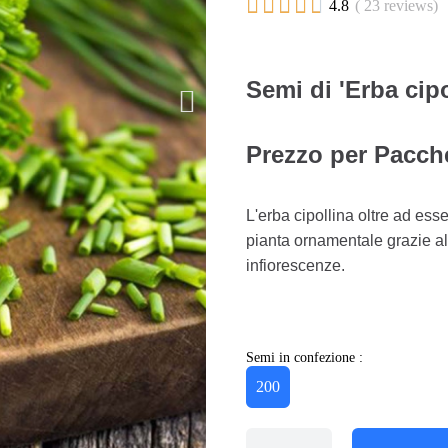





4.8
( 23 reviews)
Semi di 'Erba cip
Prezzo per Pacche
L'erba cipollina oltre ad es
pianta ornamentale grazie all
infiorescenze.
Semi in confezione :
200