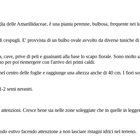
ia delle Amarillidaceae, è una pianta perenne, bulbosa, frequente nei l
di cespugli. E' provvista di un bulbo ovale avvolto da diverse tuniche di
a, cave, prive di peli e guainanti alla base lo scapo fiorale. Sono molto
no per poi riemergere con l'arrivo dei primi caldi.
nel centro delle foglie e raggiunge una altezza anche di 40 cm. I fiori son
1-2 semi nerastri.
e attenzioni. Cresce bene sia nelle zone soleggiate che in quelle in legg
do estivo facendo attenzione a non lasciare ristagni idrici nel terreno.