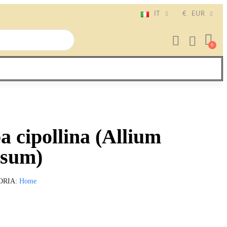
IT
€
EUR
a cipollina (Allium
asum)
ORIA
Home