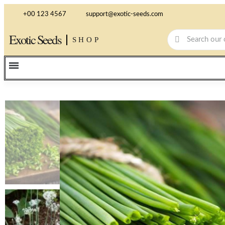
+00 123 4567
support@exotic-seeds.com
Exotic Seeds
SHOP