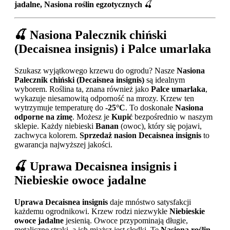
jadalne, Nasiona roślin egzotycznych
🍒
🍒
Nasiona Palecznik chiński
(Decaisnea insignis) i Palce umarlaka
Szukasz wyjątkowego krzewu do ogrodu? Nasze
Nasiona
Palecznik chiński (Decaisnea insignis)
są idealnym
wyborem. Roślina ta, znana również jako
Palce umarlaka
,
wykazuje niesamowitą odporność na mrozy. Krzew ten
wytrzymuje temperaturę do
-25°C
. To doskonałe
Nasiona
odporne na zimę
. Możesz je
Kupić
bezpośrednio w naszym
sklepie. Każdy niebieski
Banan
(owoc), który się pojawi,
zachwyca kolorem.
Sprzedaż nasion Decaisnea insignis
to
gwarancja najwyższej jakości.
🍒
Uprawa Decaisnea insignis i
Niebieskie owoce jadalne
Uprawa Decaisnea insignis
daje mnóstwo satysfakcji
każdemu ogrodnikowi. Krzew rodzi niezwykłe
Niebieskie
owoce jadalne
jesienią. Owoce przypominają długie,
metaliczne strąki, a ich miąższ jest słodki. Te
Nasiona roślin