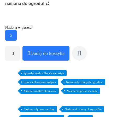
nasiona do ogrodu!
🍒
Nasiona w paczce:
5
Dodaj do koszyka
Sprzedaż nasion Decaisnea insign
Uprawa Decaisnea insignis
Nasiona do zimnych ogrodów
Nasiona rzadkich krzewów
Nasiona odporne na zimę
Nasiona odporne na zimę
Nasiona do zimnych ogrodów