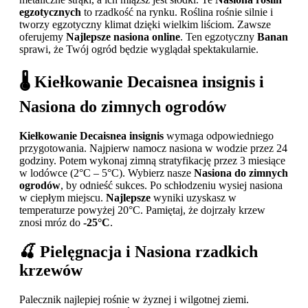
egzotycznych
to rzadkość na rynku. Roślina rośnie silnie i
tworzy egzotyczny klimat dzięki wielkim liściom. Zawsze
oferujemy
Najlepsze nasiona online
. Ten egzotyczny
Banan
sprawi, że Twój ogród będzie wyglądał spektakularnie.
🌡️
Kiełkowanie Decaisnea insignis i
Nasiona do zimnych ogrodów
Kiełkowanie Decaisnea insignis
wymaga odpowiedniego
przygotowania. Najpierw namocz nasiona w wodzie przez 24
godziny. Potem wykonaj zimną stratyfikację przez 3 miesiące
w lodówce (2°C – 5°C). Wybierz nasze
Nasiona do zimnych
ogrodów
, by odnieść sukces. Po schłodzeniu wysiej nasiona
w ciepłym miejscu.
Najlepsze
wyniki uzyskasz w
temperaturze powyżej 20°C. Pamiętaj, że dojrzały krzew
znosi mróz do
-25°C
.
🍒
Pielęgnacja i Nasiona rzadkich
krzewów
Palecznik najlepiej rośnie w żyznej i wilgotnej ziemi.