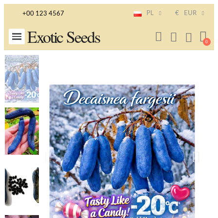
PL
€
EUR
+00 123 4567
Exotic Seeds