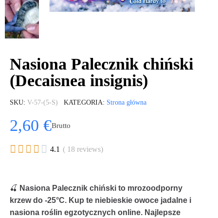
Nasiona Palecznik chiński
(Decaisnea insignis)
SKU
V-57-(5-S)
KATEGORIA
Strona główna
2,60 €
Brutto





4.1
( 18 reviews)
🍒
Nasiona Palecznik chiński to mrozoodporny
krzew do -25°C. Kup te niebieskie owoce jadalne i
nasiona roślin egzotycznych online. Najlepsze