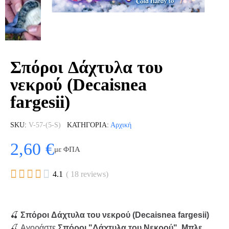
Σπόροι Δάχτυλα του
νεκρού (Decaisnea
fargesii)
SKU
V-57-(5-S)
ΚΑΤΗΓΟΡΊΑ
Αρχική
2,60 €
με ΦΠΑ





4.1
( 18 reviews)
🍒
Σπόροι Δάχτυλα του νεκρού (Decaisnea fargesii)
🍒 Αγοράστε
Σπόροι "Δάχτυλα του Νεκρού"
,
Μπλε