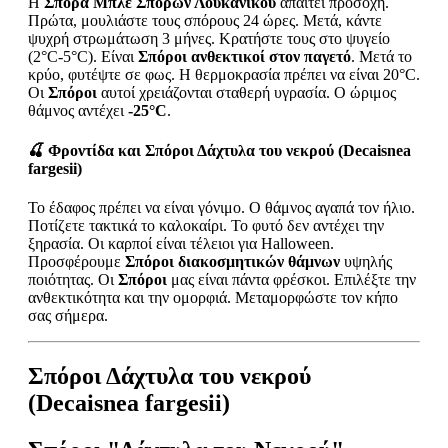
Η
Σπορά Μπλε Σπόρων Λουκάνικου
απαιτεί προσοχή.
Πρώτα, μουλιάστε τους σπόρους 24 ώρες. Μετά, κάντε
ψυχρή στρωμάτωση 3 μήνες. Κρατήστε τους στο ψυγείο
(2°C-5°C). Είναι
Σπόροι ανθεκτικοί στον παγετό
. Μετά το
κρύο, φυτέψτε σε φως. Η θερμοκρασία πρέπει να είναι 20°C.
Οι
Σπόροι
αυτοί χρειάζονται σταθερή υγρασία. Ο ώριμος
θάμνος αντέχει
-25°C
.
🍒
Φροντίδα και Σπόροι Δάχτυλα του νεκρού (Decaisnea
fargesii)
Το έδαφος πρέπει να είναι γόνιμο. Ο θάμνος αγαπά τον ήλιο.
Ποτίζετε τακτικά το καλοκαίρι. Το φυτό δεν αντέχει την
ξηρασία. Οι καρποί είναι τέλειοι για Halloween.
Προσφέρουμε
Σπόροι διακοσμητικών θάμνων
υψηλής
ποιότητας. Οι
Σπόροι
μας είναι πάντα φρέσκοι. Επιλέξτε την
ανθεκτικότητα και την ομορφιά. Μεταμορφώστε τον κήπο
σας σήμερα.
Σπόροι Δάχτυλα του νεκρού
(Decaisnea fargesii)