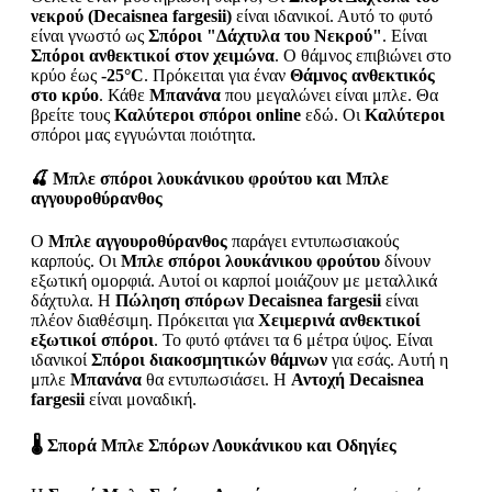
νεκρού (Decaisnea fargesii)
είναι ιδανικοί. Αυτό το φυτό
είναι γνωστό ως
Σπόροι "Δάχτυλα του Νεκρού"
. Είναι
Σπόροι ανθεκτικοί στον χειμώνα
. Ο θάμνος επιβιώνει στο
κρύο έως
-25°C
. Πρόκειται για έναν
Θάμνος ανθεκτικός
στο κρύο
. Κάθε
Μπανάνα
που μεγαλώνει είναι μπλε. Θα
βρείτε τους
Καλύτεροι σπόροι online
εδώ. Οι
Καλύτεροι
σπόροι μας εγγυώνται ποιότητα.
🍒
Μπλε σπόροι λουκάνικου φρούτου και Μπλε
αγγουροθύρανθος
Ο
Μπλε αγγουροθύρανθος
παράγει εντυπωσιακούς
καρπούς. Οι
Μπλε σπόροι λουκάνικου φρούτου
δίνουν
εξωτική ομορφιά. Αυτοί οι καρποί μοιάζουν με μεταλλικά
δάχτυλα. Η
Πώληση σπόρων Decaisnea fargesii
είναι
πλέον διαθέσιμη. Πρόκειται για
Χειμερινά ανθεκτικοί
εξωτικοί σπόροι
. Το φυτό φτάνει τα 6 μέτρα ύψος. Είναι
ιδανικοί
Σπόροι διακοσμητικών θάμνων
για εσάς. Αυτή η
μπλε
Μπανάνα
θα εντυπωσιάσει. Η
Αντοχή Decaisnea
fargesii
είναι μοναδική.
🌡️
Σπορά Μπλε Σπόρων Λουκάνικου και Οδηγίες