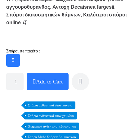
αγγουροθύρανθος
,
Αντοχή Decaisnea fargesii
,
Σπόροι διακοσμητικών θάμνων
,
Καλύτεροι σπόροι
online
🍒
Σπόροι σε πακέτο :
5
Add to Cart
Σπόροι ανθεκτικοί στον παγετό
Σπόροι ανθεκτικοί στον χειμώνα
Χειμερινά ανθεκτικοί εξωτικοί σπ
Σπορά Μπλε Σπόρων Λουκάνικου