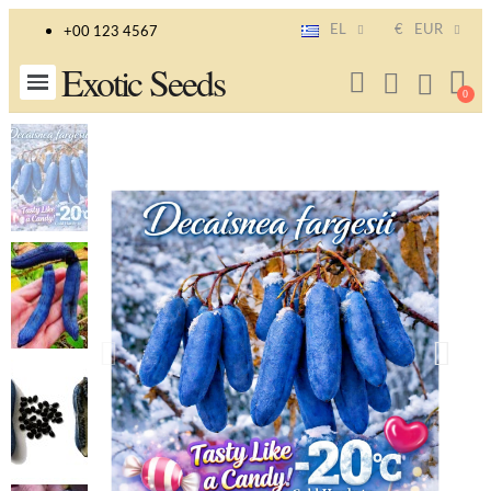
EL
€
EUR
+00 123 4567
Exotic Seeds