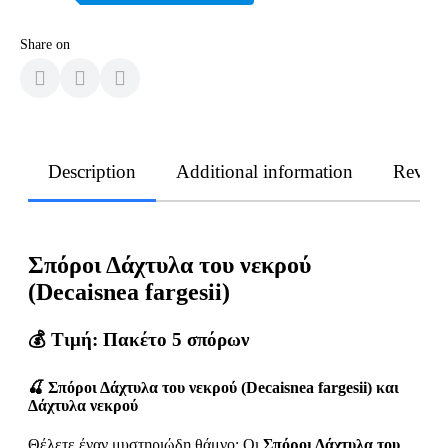
Share on
Description
Additional information
Revie
Σπόροι Δάχτυλα του νεκρού
(Decaisnea fargesii)
💰
Τιμή: Πακέτο 5 σπόρων
🍒
Σπόροι Δάχτυλα του νεκρού (Decaisnea fargesii) και
Δάχτυλα νεκρού
Θέλετε έναν μυστηριώδη θάμνο; Οι
Σπόροι Δάχτυλα του