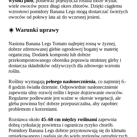
wysoki plon
, ponieważ pojedyncza roślina może wydać
wiele owoców przez długi okres zbiorów. Dzięki ciągłemu
wzrostowi pomidory Banana Legs mogą dostarczać świeżych
owoców od połowy lata aż do wczesnej jesieni.
☀️ Warunki uprawy
Nasiona Banana Legs Tomato najlepiej rosną w żyznej,
dobrze zdrenowanej glebie ogrodowej bogatej w materię
organiczną. Dodatek kompostu lub dobrze
przekompostowanego obornika poprawia strukturę gleby i
dostarcza składników odżywczych dla zdrowego wzrostu
roślin.
Rośliny wymagają
pełnego nasłonecznienia
, co najmniej 6–
8 godzin światła dziennie. Odpowiednie nasłonecznienie
zapewnia silny rozwój roślin i lepsze dojrzewanie owoców.
Regularne podlewanie jest ważne w okresie wegetacji, ale
gleba powinna być dobrze przepuszczalna, aby zapobiec
problemom z korzeniami.
Rozstawa około
45–60 cm między roślinami
zapewnia
dobrą cyrkulację powietrza i ogranicza ryzyko chorób.
Pomidory Banana Legs dobrze przystosowują się do klimatu
umiarkowanego i nadają się do wielu regionów ogrodniczych