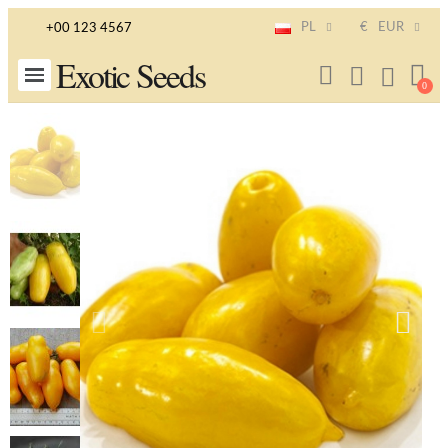
PL
€
EUR
+00 123 4567
Exotic Seeds