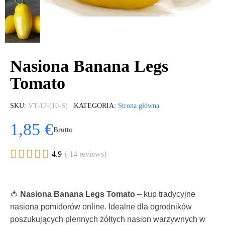
Nasiona Banana Legs
Tomato
SKU
VT-17-(10-S)
KATEGORIA
Strona główna
1,85 €
Brutto





4.9
( 14 reviews)
🍅
Nasiona Banana Legs Tomato
– kup tradycyjne
nasiona pomidorów online. Idealne dla ogrodników
poszukujących plennych żółtych nasion warzywnych w