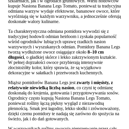
szklarniach, jak i w ogrodach gruntowych. Wielu hodowców
kupuje Nasiona Banana Legs Tomato, ponieważ ta tradycyjna
odmiana warzyw wydaje efektowne, bananowe owoce, które
wyróżniają się w każdym warzywniku, a jednocześnie oferują
doskonałe walory kulinarne.
Ta charakterystyczna odmiana pomidora wywodzi się z
tradycyjnej hodowli odmian heirloom i zyskała popularność
wśród ogrodników lubiących uprawę rzadkich nasion
warzywnych i wyszukanych odmian. Pomidory Banana Legs
tworzą wydłużone owoce osiągające około
8–10 cm
długości
, o gładkiej skórce i lekko zakrzywionym kształcie.
W pełnej dojrzałości owoce przybierają intensywnie
złocistożółty kolor, który sprawia, że są wyjątkowo
dekoracyjne w sałatkach i przetworach kuchennych.
Miąższ pomidorów Banana Legs jest
zwarty i mięsisty, z
relatywnie niewielką liczbą nasion
, co czyni tę odmianę
doskonałą do krojenia, gotowania i przygotowywania sosów.
Ogrodnicy często kupują Nasiona Banana Legs Tomato,
ponieważ rośliny łączą piękny wygląd z niezawodną
plennością. Smak jest łagodny, lekko słodki i zrównoważony,
dzięki czemu pomidory te nadają się zarówno do spożycia na
świeżo, jak i do dań gotowanych.
W warzywnikach rośliny owocują nieprzerwanie przez cały