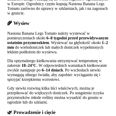
w Europie. Ogrodnicy często kupują Nasiona Banana Legs
Tomato zarówno do uprawy w szklarniach, jak i na zagonach
w gruncie.
🌾 Wysiew
Nasiona Banana Legs Tomato należy wysiewać w
pomieszczeniach około
6–8 tygodni przed przewidywanym
ostatnim przymrozkiem
. Wysiewać na głębokość około
1–2
mm
do wielodoniczek lub małych doniczek wypełnionych
lekkim podłożem do wysiewu.
Dla optymalnego kiełkowania utrzymywać temperaturę w
zakresie
18–24°C
. W odpowiednich warunkach kiełkowanie
zwykle następuje po
6–14 dniach
. Po wschodach siewki
wymagają silnego światła, aby zapobiec wyciąganiu się i
sprzyjać krzepkiemu wzrostowi.
Gdy siewki rozwiną kilka liści właściwych, można je
przepikować do większych doniczek. Po ustąpieniu ryzyka
przymrozków młode rośliny można wysadzić do gruntu w
ogrodzie lub do szklarni.
🌿 Prowadzenie i cięcie