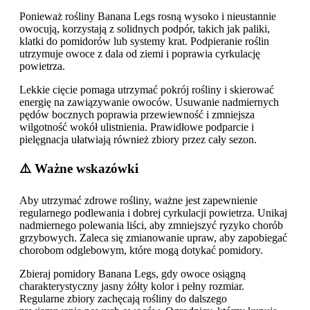
Ponieważ rośliny Banana Legs rosną wysoko i nieustannie
owocują, korzystają z solidnych podpór, takich jak paliki,
klatki do pomidorów lub systemy krat. Podpieranie roślin
utrzymuje owoce z dala od ziemi i poprawia cyrkulację
powietrza.
Lekkie cięcie pomaga utrzymać pokrój rośliny i skierować
energię na zawiązywanie owoców. Usuwanie nadmiernych
pędów bocznych poprawia przewiewność i zmniejsza
wilgotność wokół ulistnienia. Prawidłowe podparcie i
pielęgnacja ułatwiają również zbiory przez cały sezon.
⚠️ Ważne wskazówki
Aby utrzymać zdrowe rośliny, ważne jest zapewnienie
regularnego podlewania i dobrej cyrkulacji powietrza. Unikaj
nadmiernego polewania liści, aby zmniejszyć ryzyko chorób
grzybowych. Zaleca się zmianowanie upraw, aby zapobiegać
chorobom odglebowym, które mogą dotykać pomidory.
Zbieraj pomidory Banana Legs, gdy owoce osiągną
charakterystyczny jasny żółty kolor i pełny rozmiar.
Regularne zbiory zachęcają rośliny do dalszego