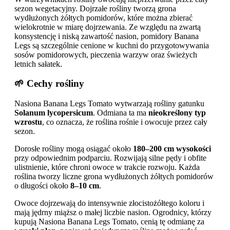
sezon wegetacyjny. Dojrzałe rośliny tworzą grona
wydłużonych żółtych pomidorów, które można zbierać
wielokrotnie w miarę dojrzewania. Ze względu na zwartą
konsystencję i niską zawartość nasion, pomidory Banana
Legs są szczególnie cenione w kuchni do przygotowywania
sosów pomidorowych, pieczenia warzyw oraz świeżych
letnich sałatek.
🌱 Cechy rośliny
Nasiona Banana Legs Tomato wytwarzają rośliny gatunku
Solanum lycopersicum
. Odmiana ta ma
nieokreślony typ
wzrostu
, co oznacza, że roślina rośnie i owocuje przez cały
sezon.
Dorosłe rośliny mogą osiągać około
180–200 cm wysokości
przy odpowiednim podparciu. Rozwijają silne pędy i obfite
ulistnienie, które chroni owoce w trakcie rozwoju. Każda
roślina tworzy liczne grona wydłużonych żółtych pomidorów
o długości około
8–10 cm
.
Owoce dojrzewają do intensywnie złocistożółtego koloru i
mają jędrny miąższ o małej liczbie nasion. Ogrodnicy, którzy
kupują Nasiona Banana Legs Tomato, cenią tę odmianę za