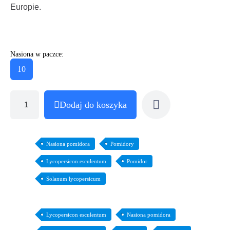
Europie.
Nasiona w paczce:
10
Dodaj do koszyka
Nasiona pomidora
Pomidory
Lycopersicon esculentum
Pomidor
Solanum lycopersicum
Lycopersicon esculentum
Nasiona pomidora