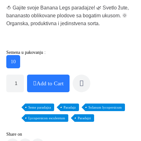
🍅 Gajite svoje Banana Legs paradajze! 🌿 Svetlo žute,
bananasto oblikovane plodove sa bogatim ukusom. 🌞
Organska, produktivna i jedinstvena sorta.
Semena u pakovanju :
10
Add to Cart
Seme paradajza
Paradajz
Solanum lycopersicum
Lycopersicon esculentum
Paradajzi
Share on