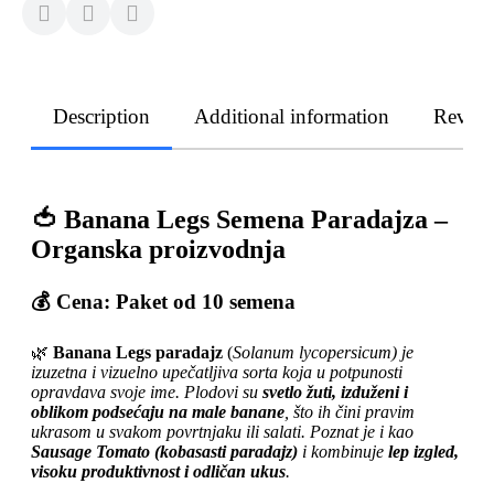
Description
Additional information
Revie
🍅
Banana Legs Semena Paradajza –
Organska proizvodnja
💰
Cena:
Paket od 10 semena
🌿
Banana Legs paradajz
(
Solanum lycopersicum) je
izuzetna i vizuelno upečatljiva sorta koja u potpunosti
opravdava svoje ime. Plodovi su
svetlo žuti, izduženi i
oblikom podsećaju na male banane
, što ih čini pravim
ukrasom u svakom povrtnjaku ili salati. Poznat je i kao
Sausage Tomato (kobasasti paradajz)
i kombinuje
lep izgled,
visoku produktivnost i odličan ukus
.