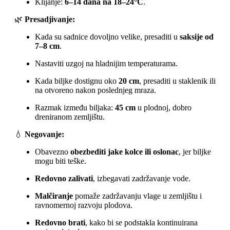
Klijanje:
6–14 dana na 18–24°C
.
🌿
Presadjivanje:
Kada su sadnice dovoljno velike, presaditi u
saksije od
7–8 cm
.
Nastaviti uzgoj na hladnijim temperaturama.
Kada biljke dostignu oko
20 cm
, presaditi u staklenik ili
na otvoreno nakon poslednjeg mraza.
Razmak između biljaka:
45 cm
u plodnoj, dobro
dreniranom zemljištu.
💧
Negovanje:
Obavezno
obezbediti jake kolce ili oslonac
, jer biljke
mogu biti teške.
Redovno zalivati
, izbegavati zadržavanje vode.
Malčiranje
pomaže zadržavanju vlage u zemljištu i
ravnomernoj razvoju plodova.
Redovno brati
, kako bi se podstakla kontinuirana