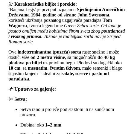
🌸
Karakteristike biljke i poreklo:
‘Banana Legs’ je prvi put uzgajan u
Sjedinjenim Američkim
Državama 1984. godine od strane John Swensona
,
koristeći ukrštanja poznatog uzgajivača paradajza
Tom
Wagnera
, tvorca legendarne
Green Zebra sorte. Od tada je
postao omiljen među hobistima širom sveta zbog
pouzdanosti
i visokog prinosa
. Takođe je roditeljska sorta novije
Striped
Roman sorte.
Ova
indeterminantna (puzeća) sorta
raste snažno i može
dostići
više od 2 metra visine
, sa mogućnošću
do 40 kg
plodova po biljci
uz pravilnu negu. Plodovi su dugački oko
10 cm
, sa
mesnatim, čvrstim tkivom
, malo semenki i blago
šiljastim krajem – idealni za
salate, soseve i pastu od
paradajza
.
🌱
Uputstvo za gajenje:
🌞
Setva:
Setva rano u proleće pod staklom ili na sunčanom
prozoru.
Dubina: oko
1–2 mm
.