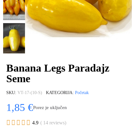
Banana Legs Paradajz
Seme
SKU
VT-17-(10-S)
KATEGORIJA
Početak
1,85 €
Porez je uključen





4.9
( 14 reviews)