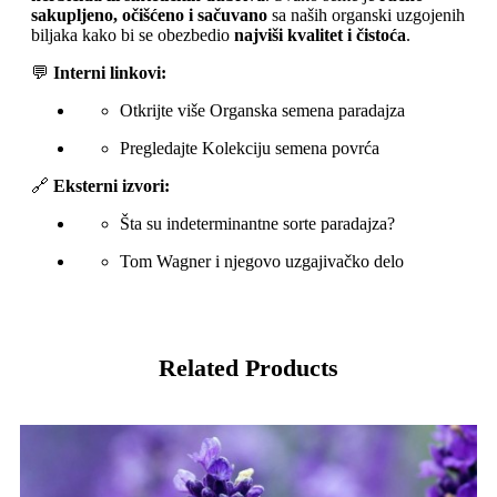
sakupljeno, očišćeno i sačuvano
sa naših organski uzgojenih
biljaka kako bi se obezbedio
najviši kvalitet i čistoća
.
💬
Interni linkovi:
Otkrijte više Organska semena paradajza
Pregledajte Kolekciju semena povrća
🔗
Eksterni izvori:
Šta su indeterminantne sorte paradajza?
Tom Wagner i njegovo uzgajivačko delo
Related Products