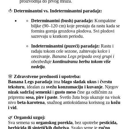
proizvodnja do prvog mraza.
🍅
Determinantni vs. Indeterminantni paradajz:
Determinantni (bush) paradajz:
Kompaktne
biljke (90–120 cm) koje prestaju da rastu kada se
formira gornja grozdova plodova. Svi plodovi
sazrevaju u kratkom periodu.
Indeterminantni (puzeći) paradajz:
Rastu i
rađaju tokom cele sezone, zahtevaju kolce i
orezivanje.
Banana Legs pripada ovoj grupi i
obezbeđuje
kontinuiranu berbu tokom više
nedelja
.
🌸
Zdravstvene prednosti i upotreba:
Banana Legs paradajz
ima
blago sladak ukus
i
čvrstu
teksturu
, idealan za
svežu konzumaciju i kuvanje
. Njegov
nizak sadržaj semenki
i
gusto meso
čine ga odličnim za
pripremu
sosa, pire i paste
. Svetlo žuta boja ukazuje na visok
nivo
beta-karotena
, snažnog antioksidansa korisnog za
kožu
i vid
.
🌿
Organski uzgoj:
Sva semena su
organskog porekla
, bez upotrebe
pesticida,
herbicida ili sintetičkih đubriva
. Svako seme je
ručno