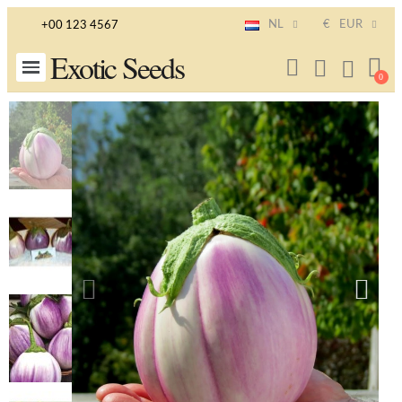
NL
€
EUR
+00 123 4567
Exotic Seeds