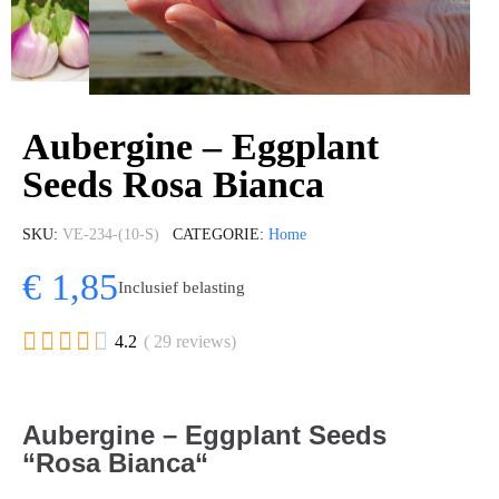
Aubergine – Eggplant
Seeds Rosa Bianca
SKU
VE-234-(10-S)
CATEGORIE
Home
€ 1,85
Inclusief belasting





4.2
( 29 reviews)
Aubergine – Eggplant Seeds
“Rosa Bianca“