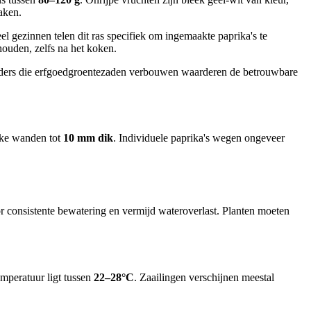
maken.
l gezinnen telen dit ras specifiek om ingemaakte paprika's te
houden, zelfs na het koken.
inders die erfgoedgroentezaden verbouwen waarderen de betrouwbare
ikke wanden tot
10 mm dik
. Individuele paprika's wegen ongeveer
oor consistente bewatering en vermijd wateroverlast. Planten moeten
emperatuur ligt tussen
22–28°C
. Zaailingen verschijnen meestal