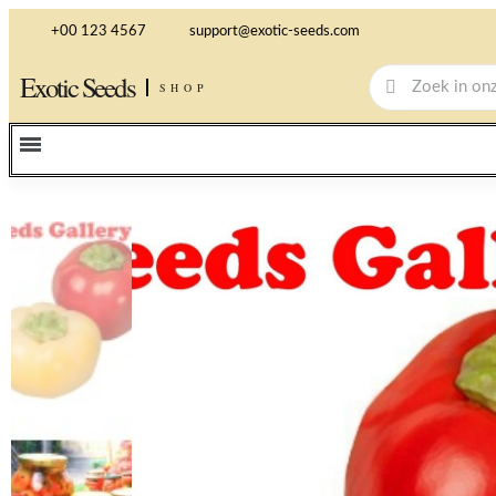
+00 123 4567
support@exotic-seeds.com
Exotic Seeds
SHOP