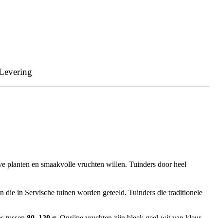
Levering
ve planten en smaakvolle vruchten willen. Tuinders door heel
n die in Servische tuinen worden geteeld. Tuinders die traditionele
ns tussen
80–120 g
. Onrijpe vruchten zijn bleek geel-wit van kleur,