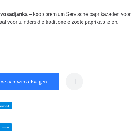
ovosadjanka
– koop premium Servische paprikazaden voor
l voor tuinders die traditionele zoete paprika's telen.
toe aan winkelwagen
aprika
annuum