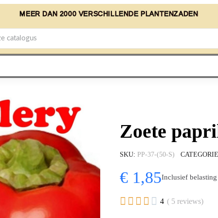
MEER DAN 2000 VERSCHILLENDE PLANTENZADEN
Zoete papr
SKU
PP-37-(50-S)
CATEGORI
€ 1,85
Inclusief belasting





4
( 5 reviews)