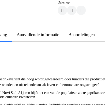
Delen op
ving
Aanvullende informatie
Beoordelingen
paprikavariant die hoog wordt gewaardeerd door tuinders die productie
wanden en uitstekende smaak levert en betrouwbare oogsten geeft.
 Novi Sad. Al jaren blijft het een van de populairste zoete paprikarasse
de culinaire kwaliteiten.
n gladde schil en dikke wanden. Individuele paprika's wegen doorgaa