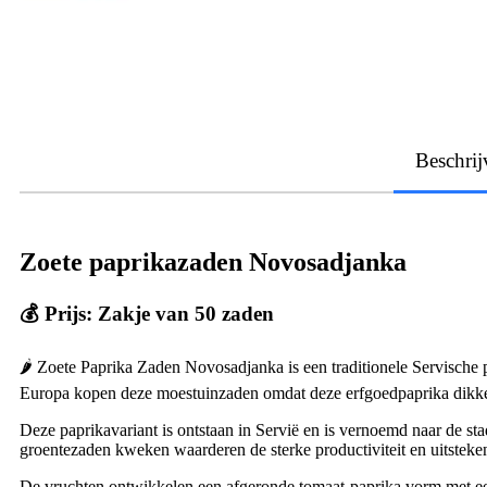
Beschrij
Zoete paprikazaden Novosadjanka
💰 Prijs: Zakje van 50 zaden
🌶 Zoete Paprika Zaden Novosadjanka is een traditionele Servische 
Europa kopen deze moestuinzaden omdat deze erfgoedpaprika dikke 
Deze paprikavariant is ontstaan in Servië en is vernoemd naar de stad
groentezaden kweken waarderen de sterke productiviteit en uitsteken
De vruchten ontwikkelen een afgeronde tomaat-paprika vorm met ee