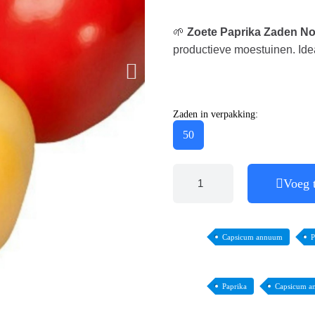
🌱
Zoete Paprika Zaden N
productieve moestuinen. Ideaa
Zaden in verpakking:
50
Voeg 
Capsicum annuum
P
Paprika
Capsicum 