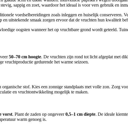
t stevig, sappig en zoet, waardoor het ideaal is voor vers gebruik en in
onele voedselbereidingen zoals inleggen en huiselijk conserveren. Vee
p en uitstekende smaak zorgen ervoor dat de vruchten hun kwaliteit be
ervloedige oogsten wanneer het op vruchtbare grond wordt geteeld. Tu
eveer
50–70 cm hoogte
. De vruchten zijn rond tot licht afgeplat met d
e vruchtproductie gedurende het warme seizoen.
an organische stof. Kies een zonnige standplaats met volle zon. Zorg v
ulatie en vruchtontwikkeling mogelijk te maken.
e vorst
. Plant de zaden op ongeveer
0,5–1 cm diepte
. De ideale kiemt
mperatuur warm genoeg is.