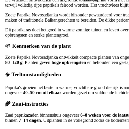
terwijl volledig rijpe paprika's felrood worden. Het vruchtvlees blijf
Zoete Paprika Novosadjanka wordt bijzonder gewaardeerd voor traditi
maken of traditionele Balkangerechten te bereiden. De dikke pericar
Dit paprikaras doet het goed in warme zonnige tuinen en levert ov
opbrengsten en sterke plantengroei.
🌱 Kenmerken van de plant
Zoete Paprika Novosadjanka ontwikkelt compacte planten van ong
80–120 g
. Planten geven
hoge opbrengsten
en behouden een gestag
☀️ Teeltomstandigheden
Paprika's groeien het beste in warme, vruchtbare grond die rijk is a
ongeveer
40–50 cm uit elkaar
worden gezet om voldoende luchtcirc
🌾 Zaai-instructies
Zaai paprikazaden binnenshuis ongeveer
6–8 weken voor de laatst
binnen
7–14 dagen
. Uitplanten in de vollegrond zodra de bodemte