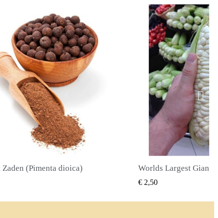
Worlds Largest Giant Corn Zaden Cuzco - Cusco
SNEL BEKIJKEN
SNEL BE
€ 2,40