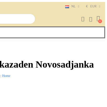
NL
€
EUR
ikazaden Novosadjanka
E
Home