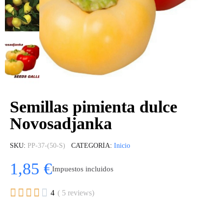
Semillas pimienta dulce
Novosadjanka
SKU
PP-37-(50-S)
CATEGORÍA
Inicio
1,85 €
Impuestos incluidos





4
( 5 reviews)