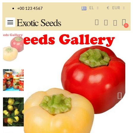
EL
€
EUR
+00 123 4567
Exotic Seeds