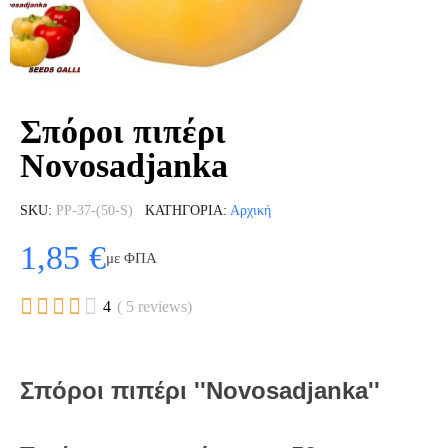
Σπόροι πιπέρι
Novosadjanka
SKU
PP-37-(50-S)
ΚΑΤΗΓΟΡΊΑ
Αρχική
1,85 €
με ΦΠΑ





4
( 5 reviews)
Σπόροι πιπέρι ''Novosadjanka''