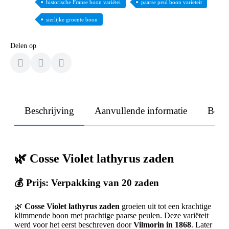
historische Franse boon variëtei
paarse peul boon variëteit
sierlijke groente boon
Delen op
Beschrijving
Aanvullende informatie
Beoo
🌿 Cosse Violet lathyrus zaden
💰 Prijs: Verpakking van 20 zaden
🌿
Cosse Violet lathyrus zaden
groeien uit tot een krachtige
klimmende boon met prachtige paarse peulen. Deze variëteit
werd voor het eerst beschreven door
Vilmorin in 1868
. Later