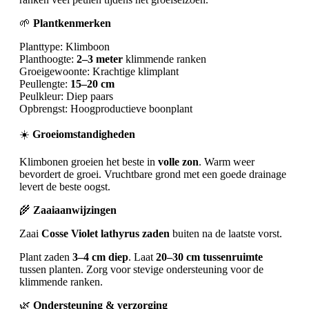
🌱
Plantkenmerken
Planttype: Klimboon
Planthoogte:
2–3 meter
klimmende ranken
Groeigewoonte: Krachtige klimplant
Peullengte:
15–20 cm
Peulkleur: Diep paars
Opbrengst: Hoogproductieve boonplant
☀️
Groeiomstandigheden
Klimbonen groeien het beste in
volle zon
. Warm weer
bevordert de groei. Vruchtbare grond met een goede drainage
levert de beste oogst.
🌾
Zaaiaanwijzingen
Zaai
Cosse Violet lathyrus zaden
buiten na de laatste vorst.
Plant zaden
3–4 cm diep
. Laat
20–30 cm tussenruimte
tussen planten. Zorg voor stevige ondersteuning voor de
klimmende ranken.
🌿
Ondersteuning & verzorging