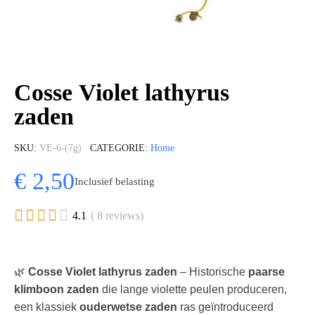
Cosse Violet lathyrus
zaden
SKU
VE-6-(7g)
CATEGORIE
Home
€ 2,50
Inclusief belasting





4.1
( 8 reviews)
🌿
Cosse Violet lathyrus zaden
– Historische
paarse
klimboon zaden
die lange violette peulen produceren,
een klassiek
ouderwetse zaden
ras geïntroduceerd