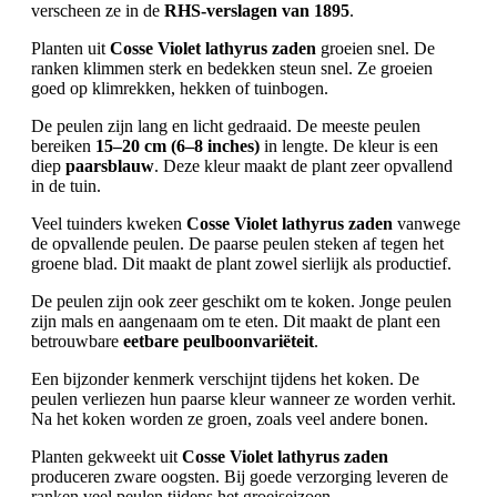
verscheen ze in de
RHS-verslagen van 1895
.
Planten uit
Cosse Violet lathyrus zaden
groeien snel. De
ranken klimmen sterk en bedekken steun snel. Ze groeien
goed op klimrekken, hekken of tuinbogen.
De peulen zijn lang en licht gedraaid. De meeste peulen
bereiken
15–20 cm (6–8 inches)
in lengte. De kleur is een
diep
paarsblauw
. Deze kleur maakt de plant zeer opvallend
in de tuin.
Veel tuinders kweken
Cosse Violet lathyrus zaden
vanwege
de opvallende peulen. De paarse peulen steken af tegen het
groene blad. Dit maakt de plant zowel sierlijk als productief.
De peulen zijn ook zeer geschikt om te koken. Jonge peulen
zijn mals en aangenaam om te eten. Dit maakt de plant een
betrouwbare
eetbare peulboonvariëteit
.
Een bijzonder kenmerk verschijnt tijdens het koken. De
peulen verliezen hun paarse kleur wanneer ze worden verhit.
Na het koken worden ze groen, zoals veel andere bonen.
Planten gekweekt uit
Cosse Violet lathyrus zaden
produceren zware oogsten. Bij goede verzorging leveren de
ranken veel peulen tijdens het groeiseizoen.