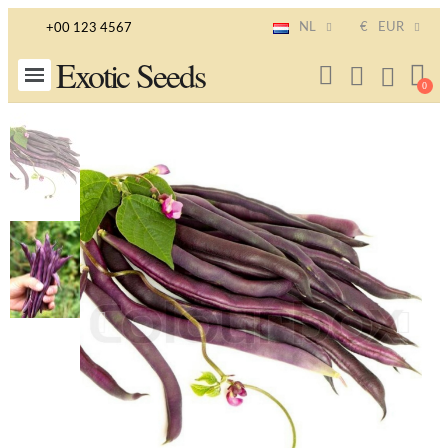
NL
€
EUR
+00 123 4567
Exotic Seeds