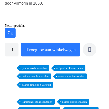
door Vilmorin in 1868.
Netto gewicht:
7 g
Voeg toe aan winkelwagen
paarse stokboonzaden
erfgoed stokboonzaden
eetbare peul boonzaden
cosse violet boonzaden
paarse peul boon variëteit
klimmende stokboonzaden
paarse stokboonzaden