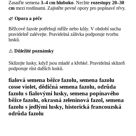
Zasaďte semena
3–4 cm hluboko
. Nechte
rozestupy 20–30
cm
mezi rostlinami. Zajistěte pevné opory pro popínavé révy.
🌿
Opora a péče
Běžcové fazole potřebují mříže nebo kůly. V období sucha
pravidelně zalévejte. Pravidelná zálivka podporuje tvorbu
lusků.
⚠️
Důležité poznámky
Sklízejte lusky, když jsou mladé a křehké. Pravidelná sklizeň
podporuje růst dalších lusků.
fialová semena běžce fazolu, semena fazolu
cosse violet, dědičná semena fazolu, odrůda
fazolu s fialovými lusky, semena popínavého
běžce fazolu, okrasná zeleninová fazol, semena
fazolu s jedlými lusky, historická francouzská
odrůda fazolu