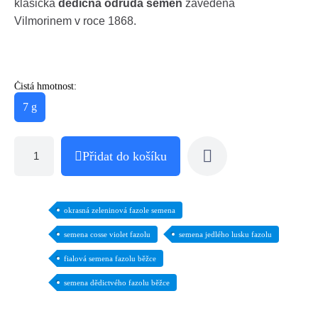
klasická
dědičná odrůda semen
zavedená
Vilmorinem v roce 1868.
Čistá hmotnost:
7 g
Přidat do košíku
okrasná zeleninová fazole semena
semena cosse violet fazolu
semena jedlého lusku fazolu
fialová semena fazolu běžce
semena dědictvého fazolu běžce