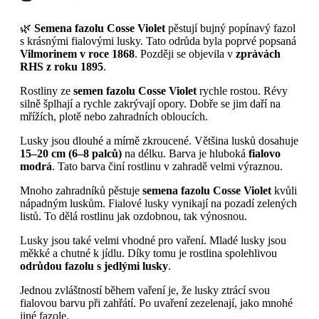
🌿
Semena fazolu Cosse Violet
pěstují bujný popínavý fazol
s krásnými fialovými lusky. Tato odrůda byla poprvé popsaná
Vilmorinem v roce 1868
. Později se objevila v
zprávách
RHS z roku 1895
.
Rostliny ze
semen fazolu Cosse Violet
rychle rostou. Révy
silně šplhají a rychle zakrývají opory. Dobře se jim daří na
mřížích, plotě nebo zahradních obloucích.
Lusky jsou dlouhé a mírně zkroucené. Většina lusků dosahuje
15–20 cm (6–8 palců)
na délku. Barva je hluboká
fialovo
modrá
. Tato barva činí rostlinu v zahradě velmi výraznou.
Mnoho zahradníků pěstuje
semena fazolu Cosse Violet
kvůli
nápadným luskům. Fialové lusky vynikají na pozadí zelených
listů. To dělá rostlinu jak ozdobnou, tak výnosnou.
Lusky jsou také velmi vhodné pro vaření. Mladé lusky jsou
měkké a chutné k jídlu. Díky tomu je rostlina spolehlivou
odrůdou fazolu s jedlými lusky
.
Jednou zvláštností během vaření je, že lusky ztrácí svou
fialovou barvu při zahřátí. Po uvaření zezelenají, jako mnohé
jiné fazole.