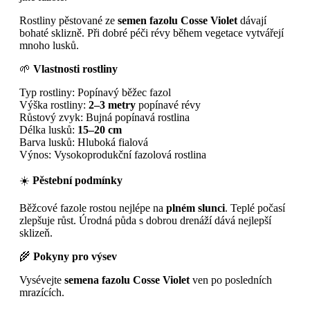
Rostliny pěstované ze
semen fazolu Cosse Violet
dávají
bohaté sklizně. Při dobré péči révy během vegetace vytvářejí
mnoho lusků.
🌱
Vlastnosti rostliny
Typ rostliny: Popínavý běžec fazol
Výška rostliny:
2–3 metry
popínavé révy
Růstový zvyk: Bujná popínavá rostlina
Délka lusků:
15–20 cm
Barva lusků: Hluboká fialová
Výnos: Vysokoprodukční fazolová rostlina
☀️
Pěstební podmínky
Běžcové fazole rostou nejlépe na
plném slunci
. Teplé počasí
zlepšuje růst. Úrodná půda s dobrou drenáží dává nejlepší
sklizeň.
🌾
Pokyny pro výsev
Vysévejte
semena fazolu Cosse Violet
ven po posledních
mrazících.