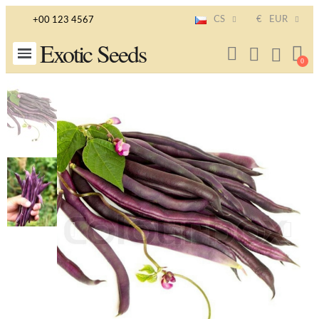
CS
€
EUR
+00 123 4567
Exotic Seeds