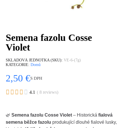
Semena fazolu Cosse
Violet
SKLADOVÁ JEDNOTKA (SKU)
VE-6-(7g)
KATEGORIE
Domů
2,50 €
S DPH





4.1
( 8 reviews)
🌿
Semena fazolu Cosse Violet
– Historická
fialová
semena běžce fazolu
produkující dlouhé fialové lusky,