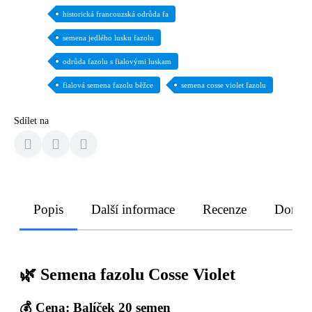
historická francouzská odrůda fa
semena jedlého lusku fazolu
odrůda fazolu s fialovými luskam
fialová semena fazolu běžce
semena cosse violet fazolu
Sdílet na
Popis
Další informace
Recenze
Doruče
🌿 Semena fazolu Cosse Violet
💰 Cena: Balíček 20 semen