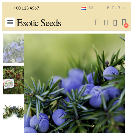
NL
€
EUR
+00 123 4567
Exotic Seeds