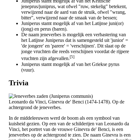
Juniperus stamt mogelijk af van het Keltische
jeneprus/juniprus, wat ofwel "ruw, stekelig" betekent,
verwijzend naar de aard van de struik, ofwel "wrang,
bitter", verwijzend naar de smaak van de bessen;
Juniperus stamt mogelijk af van het Latijnse juni(or)
(jong) en perus (baren).
De naam jeneverbes is mogelijk een verbastering van
het Latijnse Juniperus dat is samengesteld uit 'junior' =
'de jongere' en 'parere' = 'verschijnen'. Dit slaat op de
jonge vruchten die reeds verschijnen voordat de rijpere
[5]
vruchten zijn afgevallen.
Juniperus stamt mogelijk af van het Griekse pyrus
(vuur).
Trivia
Leonardo da Vinci, Ginevra de' Benci (1474-1478). Op de
achtergrond de jeneverbes.
In de middeleeuwen werd de boom als een symbool van
kuisheid gezien. Op een van de schilderijen van Leonardo da
Vinci, het portret van de vrouwe Ginevra de' Benci, is een
jeneverbes op de achtergrond te zien. De naam Ginevra is een