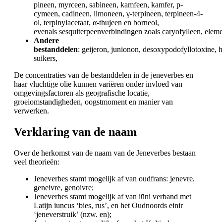
pineen, myrceen, sabineen, kamfeen, kamfer, p-
cymeen, cadineen, limoneen, γ-terpineen, terpineen-4-
ol, terpinylacetaat, α-thujeen en borneol,
evenals sesquiterpeenverbindingen zoals caryofylleen, ele
Andere
bestanddelen
: geijeron, junionon, desoxypodofyllotoxine, 
suikers,
De concentraties van de bestanddelen in de jeneverbes en
haar vluchtige olie kunnen variëren onder invloed van
omgevingsfactoren als geografische locatie,
groeiomstandigheden, oogstmoment en manier van
verwerken.
Verklaring van de naam
Over de herkomst van de naam van de Jeneverbes bestaan
veel theorieën:
Jeneverbes stamt mogelijk af van oudfrans: jenevre,
geneivre, genoivre;
Jeneverbes stamt mogelijk af van iūni verband met
Latijn iuncus ‘bies, rus’, en het Oudnoords einir
‘jeneverstruik’ (nzw. en);