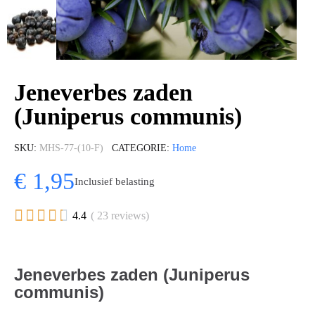
Jeneverbes zaden
(Juniperus communis)
SKU
MHS-77-(10-F)
CATEGORIE
Home
€ 1,95
Inclusief belasting





4.4
( 23 reviews)
Jeneverbes zaden (Juniperus
communis)