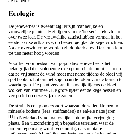
de Benelux.
Ecologie
De jeneverbes is tweehuizig: er zijn mannelijke en
vrouwelijke planten. Het rijpen van de 'bessen' strekt zich uit
over twee jaar. De vrouwelijke zaadschubben vormen in het
eerste jaar zwartblauwe, op bessen gelijkende kegelvruchten.
Na de overwintering worden zij donkerblauw. De struik kan
tot tien meter hoog worden.
Voor het voortbestaan van populaties jeneverbes is het
belangrijk dat er voldoende exemplaren in de buurt staan en
dat ze vrij staan; de wind moet met name tijdens de bloei vrij
spel hebben. Dit om het zogenaamde roken van de bomen te
waarborgen. De plant verspreidt namelijk tijdens de bloei
wolken van stuifmeel. De grote lijster eet de kegelbessen en
verspreidt op deze wijze de zaden.
De struik is een pionierssoort waarvan de zaden kiemen in
minerale bodems (lees: stuifzanden) na enkele natte jaren.
[1]
In Nederland vindt nauwelijks natuurlijke verjonging
plaats. Een uitzondering zijn bepaalde terreinen waar de
bodem regelmatig wordt verstoord (zoals militaire
oefenterreinen). Mogelijke verklaringen voor de beperkte