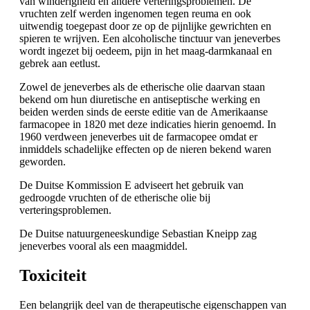
van winderigheid en andere verteringsproblemen. De
vruchten zelf werden ingenomen tegen reuma en ook
uitwendig toegepast door ze op de pijnlijke gewrichten en
spieren te wrijven. Een alcoholische tinctuur van jeneverbes
wordt ingezet bij oedeem, pijn in het maag-darmkanaal en
gebrek aan eetlust.
Zowel de jeneverbes als de etherische olie daarvan staan
bekend om hun diuretische en antiseptische werking en
beiden werden sinds de eerste editie van de Amerikaanse
farmacopee in 1820 met deze indicaties hierin genoemd. In
1960 verdween jeneverbes uit de farmacopee omdat er
inmiddels schadelijke effecten op de nieren bekend waren
geworden.
De Duitse Kommission E adviseert het gebruik van
gedroogde vruchten of de etherische olie bij
verteringsproblemen.
De Duitse natuurgeneeskundige Sebastian Kneipp zag
jeneverbes vooral als een maagmiddel.
Toxiciteit
Een belangrijk deel van de therapeutische eigenschappen van