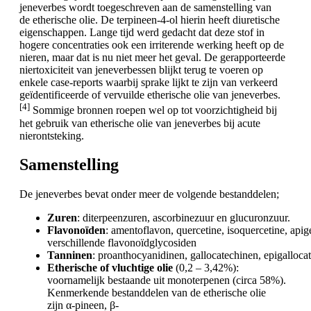
jeneverbes wordt toegeschreven aan de samenstelling van
de etherische olie. De terpineen-4-ol hierin heeft diuretische
eigenschappen. Lange tijd werd gedacht dat deze stof in
hogere concentraties ook een irriterende werking heeft op de
nieren, maar dat is nu niet meer het geval. De gerapporteerde
niertoxiciteit van jeneverbessen blijkt terug te voeren op
enkele case-reports waarbij sprake lijkt te zijn van verkeerd
geïdentificeerde of vervuilde etherische olie van jeneverbes.
[4]
Sommige bronnen roepen wel op tot voorzichtigheid bij
het gebruik van etherische olie van jeneverbes bij acute
nierontsteking.
Samenstelling
De jeneverbes bevat onder meer de volgende bestanddelen;
Zuren
: diterpeenzuren, ascorbinezuur en glucuronzuur.
Flavonoïden
: amentoflavon, quercetine, isoquercetine, apig
verschillende flavonoïdglycosiden
Tanninen
: proanthocyanidinen, gallocatechinen, epigalloca
Etherische of vluchtige olie
(0,2 – 3,42%):
voornamelijk bestaande uit monoterpenen (circa 58%).
Kenmerkende bestanddelen van de etherische olie
zijn α-pineen, β-