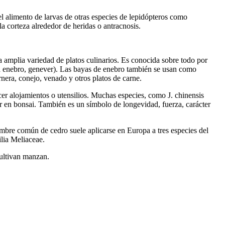
 el alimento de larvas de otras especies de lepidópteros como
a corteza alrededor de heridas o antracnosis.
 amplia variedad de platos culinarios. Es conocida sobre todo por
ara enebro, genever). Las bayas de enebro también se usan como
rnera, conejo, venado y otros platos de carne.
r alojamientos o utensilios. Muchas especies, como J. chinensis
r en bonsai. También es un símbolo de longevidad, fuerza, carácter
mbre común de cedro suele aplicarse en Europa a tres especies del
ilia Meliaceae.
ultivan manzan.