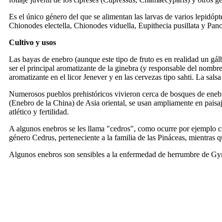
Es el único género del que se alimentan las larvas de varios lepidópt
Chionodes electella, Chionodes viduella, Eupithecia pusillata y Pano
Cultivo y usos
Las bayas de enebro (aunque este tipo de fruto es en realidad un gá
ser el principal aromatizante de la ginebra (y responsable del nomb
aromatizante en el licor Jenever y en las cervezas tipo sahti. La sal
Numerosos pueblos prehistóricos vivieron cerca de bosques de enebr
(Enebro de la China) de Asia oriental, se usan ampliamente en paisa
atlético y fertilidad.
A algunos enebros se les llama "cedros", como ocurre por ejemplo c
género Cedrus, perteneciente a la familia de las Pináceas, mientras 
Algunos enebros son sensibles a la enfermedad de herrumbre de Gy