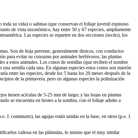
toda su vida) o sabinas (que conservan el follaje juvenil espinoso
l punto de vista taxonómico, hay entre 50 y 67 especies, ampliamente
ntroamérica. Las especies se reparten en dos secciones (sectio), los
ramas. Son de hoja perenne, generalmente dioicos, con conductos
ión para evitar su consumo por animales herbívoros, las plantas
bles a estos animales. Los conos de semillas (que reciben el nombre
gan una semilla cada una. En algunas especies estos conos son marrón
ía entre las especies, desde los 5 hasta los 20 meses después de la
ncipios de la primavera, pero en algunas especies la polinización
iejos tienen acículas de 5-25 mm de largo; y las hojas en plantas
do se encuentra en brotes a la sombra, con el follaje adulto a
e. J. communis), las agujas están unidas en la base, en otros (p.e. J.
tificarlos valiosa en las plántulas, lo mismo que el muy similar