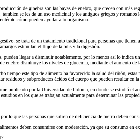
 producción de ginebra son las bayas de enebro, que crecen con más reg
 también se les da un uso medicinal y los antiguos griegos y romanos la
d, entérate cómo pueden ayudar a tu organismo.
estivo, se trata de un tratamiento tradicional para personas que tienen 
margos estimulan el flujo de la bilis y la digestión.
s, pueden llegar a disminuir notablemente, por lo menos así lo indica un
 enebro disminuye los niveles de glucemia, mediante el aumento de la
ho tiempo este tipo de alimento ha favorecido la salud del riñón, estas
inar residuos y subproductos ácidos del cuerpo que pueden resultar en la
rme publicado por la Universidad de Polonia, en donde se estudió el ac
 estudios en los que se trabajan actualmente para determinar las propie
por lo que las personas que sufren de deficiencia de hierro deben consu
 de alimentos deben consumirse con moderación, ya que su consumo en ex
d?