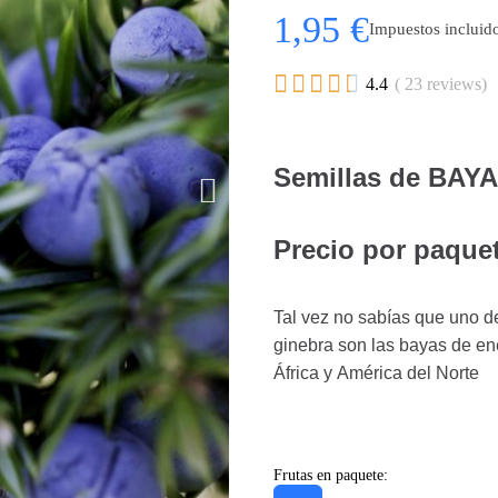
1,95 €
Impuestos incluid





4.4
( 23 reviews)
Semillas de BAY
Precio por paquet
Tal vez no sabías que uno d
ginebra son las bayas de en
África y América del Norte
Frutas en paquete: