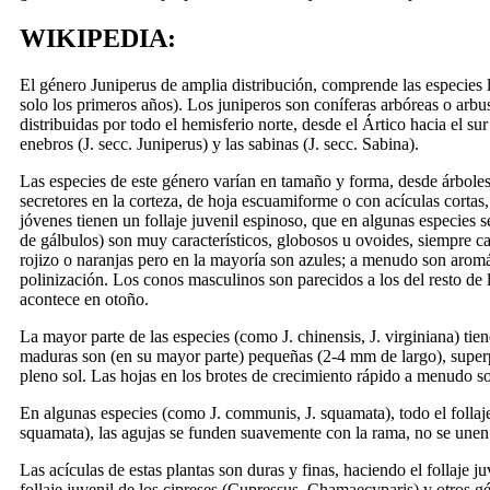
WIKIPEDIA:
El género Juniperus de amplia distribución, comprende las especies 
solo los primeros años). Los juniperos son coníferas arbóreas o arb
distribuidas por todo el hemisferio norte, desde el Ártico hacia el s
enebros (J. secc. Juniperus) y las sabinas (J. secc. Sabina).
Las especies de este género varían en tamaño y forma, desde árboles
secretores en la corteza, de hoja escuamiforme o con acículas cortas
jóvenes tienen un follaje juvenil espinoso, que en algunas especies s
de gálbulos) son muy característicos, globosos u ovoides, siempre ca
rojizo o naranjas pero en la mayoría son azules; a menudo son aromá
polinización. Los conos masculinos son parecidos a los del resto de 
acontece en otoño.
La mayor parte de las especies (como J. chinensis, J. virginiana) tie
maduras son (en su mayor parte) pequeñas (2-4 mm de largo), superpu
pleno sol. Las hojas en los brotes de crecimiento rápido a menudo son
En algunas especies (como J. communis, J. squamata), todo el follaje e
squamata), las agujas se funden suavemente con la rama, no se unen
Las acículas de estas plantas son duras y finas, haciendo el follaje 
follaje juvenil de los cipreses (Cupressus, Chamaecyparis) y otros g