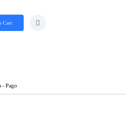
o Cart
a - Pago