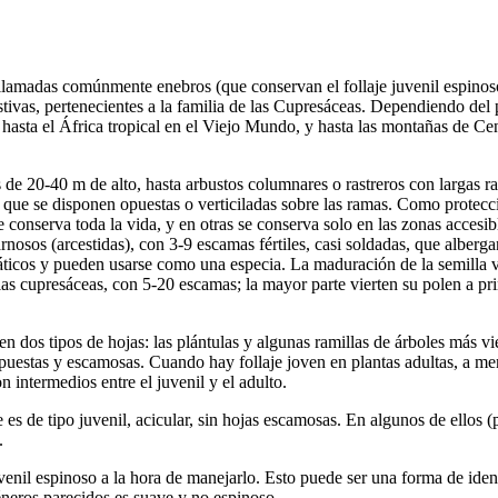
llamadas comúnmente enebros (que conservan el follaje juvenil espinoso 
ustivas, pertenecientes a la familia de las Cupresáceas. Dependiendo de
ur hasta el África tropical en el Viejo Mundo, y hasta las montañas de Ce
 de 20-40 m de alto, hasta arbustos columnares o rastreros con largas 
, que se disponen opuestas o verticiladas sobre las ramas. Como protecc
e conserva toda la vida, y en otras se conserva solo en las zonas accesi
rnosos (arcestidas), con 3-9 escamas fértiles, casi soldadas, que alber
ticos y pueden usarse como una especia. La maduración de la semilla var
las cupresáceas, con 5-20 escamas; la mayor parte vierten su polen a pri
nen dos tipos de hojas: las plántulas y algunas ramillas de árboles más v
estas y escamosas. Cuando hay follaje joven en plantas adultas, a menu
 intermedios entre el juvenil y el adulto.
s de tipo juvenil, acicular, sin hojas escamosas. En algunos de ellos (p.
.
juvenil espinoso a la hora de manejarlo. Esto puede ser una forma de iden
éneros parecidos es suave y no espinoso.