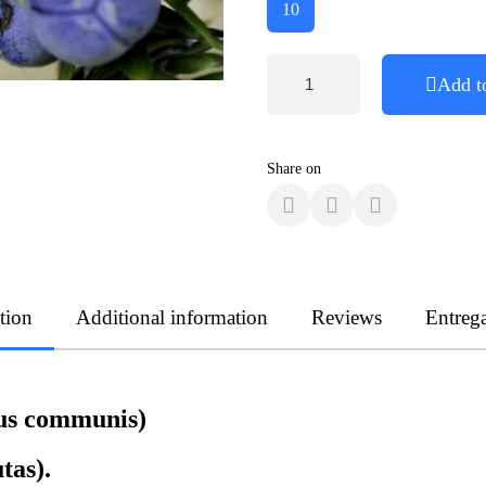
10
Add t
Share on
tion
Additional information
Reviews
Entreg
us communis)
tas).