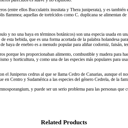
eros (entre ellos Bucculatrix inusitata y Thera juniperata), y es también
lis flammea; aquellas de tortrícidos como C. duplicana se alimentan de l
lbulo y no una baya en términos botánicos) son una especia usada en una
re de esta bebida, que es una forma acortada de la palabra holandesa p
sa de baya de enebro es a menudo popular para aliñar codorniz, faisán, te
os porque les proporcionaban alimento, combustible y madera para hace
jismo y horticultura, y como una de las especies más populares para usa
on el Juniperus cedrus al que se llama Cedro de Canarias, aunque el no
que en Centro y Sudamérica a las especies del género Cedrela, de la fam
mnosporangium, y puede ser un serio problema para las personas que c
Related Products