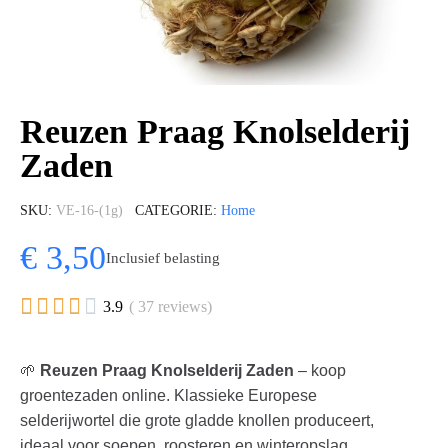
Reuzen Praag Knolselderij
Zaden
SKU
VE-16-(1g)
CATEGORIE
Home
€ 3,50
Inclusief belasting





3.9
( 37 reviews)
🌱
Reuzen Praag Knolselderij Zaden
– koop
groentezaden online. Klassieke Europese
selderijwortel die grote gladde knollen produceert,
ideaal voor soepen, roosteren en winteropslag.