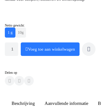
Netto gewicht:
1 g
10g
Voeg toe aan winkelwagen
Delen op
Beschrijving
Aanvullende informatie
Beoo