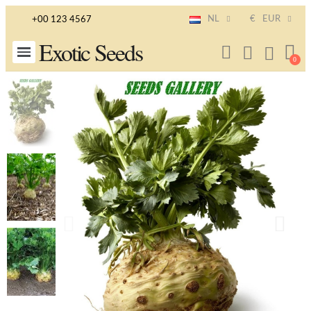
NL
€
EUR
+00 123 4567
Exotic Seeds