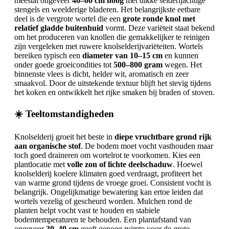
meestal ongeveer
40–60 cm hoog
met dikke selderijachtige
stengels en weelderige bladeren. Het belangrijkste eetbare
deel is de vergrote wortel die een
grote ronde knol met
relatief gladde buitenhuid
vormt. Deze variëteit staat bekend
om het produceren van knollen die gemakkelijker te reinigen
zijn vergeleken met ruwere knolselderijvariëteiten. Wortels
bereiken typisch een
diameter van 10–15 cm
en kunnen
onder goede groeicondities tot
500–800 gram
wegen. Het
binnenste vlees is dicht, helder wit, aromatisch en zeer
smaakvol. Door de uitstekende textuur blijft het stevig tijdens
het koken en ontwikkelt het rijke smaken bij braden of stoven.
☀️ Teeltomstandigheden
Knolselderij groeit het beste in
diepe vruchtbare grond rijk
aan organische stof
. De bodem moet vocht vasthouden maar
toch goed draineren om wortelrot te voorkomen. Kies een
plantlocatie met
volle zon of lichte deelschaduw
. Hoewel
knolselderij koelere klimaten goed verdraagt, profiteert het
van warme grond tijdens de vroege groei. Consistent vocht is
belangrijk. Ongelijkmatige bewatering kan ertoe leiden dat
wortels vezelig of gescheurd worden. Mulchen rond de
planten helpt vocht vast te houden en stabiele
bodemtemperaturen te behouden. Een plantafstand van
ongeveer
30–40 cm
geeft genoeg ruimte voor de grote