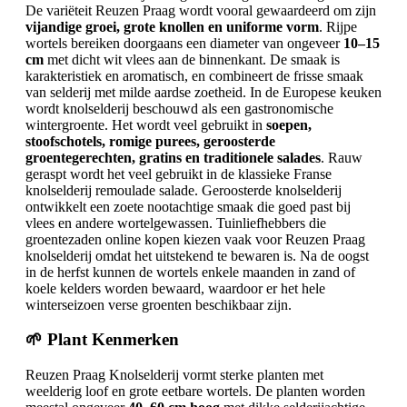
De variëteit Reuzen Praag wordt vooral gewaardeerd om zijn
vijandige groei, grote knollen en uniforme vorm
. Rijpe
wortels bereiken doorgaans een diameter van ongeveer
10–15
cm
met dicht wit vlees aan de binnenkant. De smaak is
karakteristiek en aromatisch, en combineert de frisse smaak
van selderij met milde aardse zoetheid. In de Europese keuken
wordt knolselderij beschouwd als een gastronomische
wintergroente. Het wordt veel gebruikt in
soepen,
stoofschotels, romige purees, geroosterde
groentegerechten, gratins en traditionele salades
. Rauw
geraspt wordt het veel gebruikt in de klassieke Franse
knolselderij remoulade salade. Geroosterde knolselderij
ontwikkelt een zoete nootachtige smaak die goed past bij
vlees en andere wortelgewassen. Tuinliefhebbers die
groentezaden online kopen kiezen vaak voor Reuzen Praag
knolselderij omdat het uitstekend te bewaren is. Na de oogst
in de herfst kunnen de wortels enkele maanden in zand of
koele kelders worden bewaard, waardoor er het hele
winterseizoen verse groenten beschikbaar zijn.
🌱 Plant Kenmerken
Reuzen Praag Knolselderij vormt sterke planten met
weelderig loof en grote eetbare wortels. De planten worden