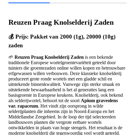
Reuzen Praag Knolselderij Zaden
💰 Prijs: Pakket van 2000 (1g), 20000 (10g)
zaden
🌱
Reuzen Praag Knolselderij Zaden
is een bekende
traditionele Europese wortelgroentevariëteit geteeld door
tuiniers die groentezaden online willen kopen en betrouwbare
erfgewassen willen verbouwen. Deze klassieke knolselderij
produceert grote ronde wortels met een gladde schil en
uitstekende binnenkwaliteit. Vanwege zijn sterke smaak en
uitstekende bewaarbaarheid is het al generaties lang een
basisgroente in Europese keukens. Knolselderij, ook bekend
als selderijwortel, behoort tot de soort
Apium graveolens
var. rapaceum
. Het vindt zijn oorsprong in wilde
selderijplanten die inheems zijn in Noord-Europa en het
Middellandse Zeegebied. In de loop der tijd selecteerden
landbouwers planten die vergrote eetbare wortels
ontwikkelden in plaats van hoge stengels. Het resultaat is de
moderne knolselderij die tegenwoordig veel wordt geteeld.