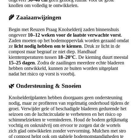
knollen om volledig te ontwikkelen.
🌾 Zaaiaanwijzingen
Begin met Reuzen Praag Knolselderij zaden binnenshuis
ongeveer
10–12 weken voor de laatste verwachte vorst
.
Zaden moeten op het bodemoppervlak worden gezaaid omdat
ze
licht nodig hebben om te kiemen
. Druk ze licht in de
compost maar begraaf ze niet diep. Handhaaf
kiemtemperaturen tussen
18–20°C
. De kieming duurt meestal
15–25 dagen
. Zodra de zaailingen meerdere echte bladeren
hebben ontwikkeld, kunnen ze buiten worden uitgeplant
nadat het risico op vorst is voorbij.
🌿 Ondersteuning & Snoeien
Knolselderijplanten hebben doorgaans geen ondersteuning
nodig, maar ze profiteren van regelmatig onderhoud tijdens de
groei. Verwijder gele of beschadigde bladeren gedurende het
seizoen om de luchtcirculatie te verbeteren en het risico op
schimmelziekten te verminderen. Houd de bodem gelijkmatig
vochtig en onkruidvrij om ervoor te zorgen dat de wortels
zich glad ontwikkelen zonder vervorming. Mulchen met stro
of compost helpt ook om stabiele bodemomstandigheden te