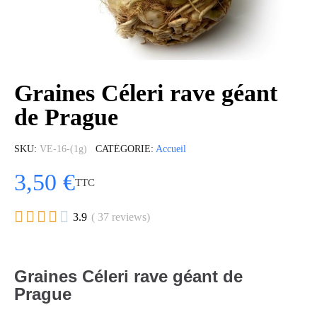
Graines Céleri rave géant
de Prague
SKU
VE-16-(1g)
CATÉGORIE
Accueil
3,50 €
TTC





3.9
( 37 reviews)
Graines Céleri rave géant de
Prague