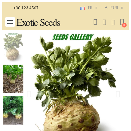
FR
€
EUR
+00 123 4567
Exotic Seeds