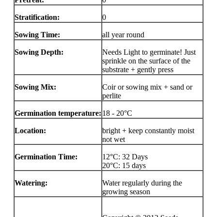
Stratification:
0
Sowing Time:
all year round
Sowing Depth:
Needs Light to germinate! Just
sprinkle on the surface of the
substrate + gently press
Sowing Mix:
Coir or sowing mix + sand or
perlite
Germination temperature:
18 - 20°C
Location:
bright + keep constantly moist
not wet
Germination Time:
12°C: 32 Days
20°C: 15 days
Watering:
Water regularly during the
growing season