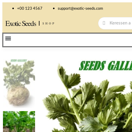
+00 123 4567
support@exotic-seeds.com
Exotic Seeds
SHOP