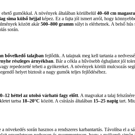
y ehető gumókkal. A növények általában körülbelül
40–60 cm magasra
ag sima külső héjjal
képez. Ez a fajta jól ismert arról, hogy könnyebb
rülmények között akár
500–800 gramm
súlyt is elérhetnek. A belső hús 
olás során.
n bővelkedő talajban
fejlődik. A talajnak meg kell tartania a nedvesség
 enyhe részleges árnyékban
. Bár a cékla a hűvösebb éghajlatot jól tole
agy repedezetté teheti a gyökereket. A növények körüli mulcsozás segít
legendő helyet biztosít a nagy gumók teljes fejlődéséhez.
0–12 héttel az utolsó várható fagy előtt
. A magvakat a talaj felszínér
letet tartsa
18–20°C
között. A csírázás általában
15–25 napig
tart. Miu
a növekedés során hasznos a rendszeres karbantartás. Távolítsa el a sár
alajt egyenletesen nedvesen és gyommentesen, hogy a gyökerek simán 