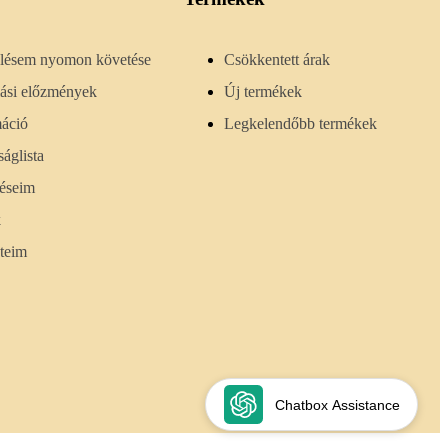
lésem nyomon követése
Csökkentett árak
lási előzmények
Új termékek
máció
Legkelendőbb termékek
áglista
téseim
k
teim
Chatbox Assistance