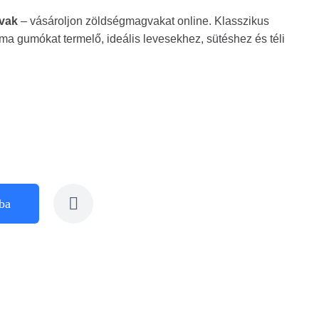
gvak
– vásároljon zöldségmagvakat online. Klasszikus
ma gumókat termelő, ideális levesekhez, sütéshez és téli
ba