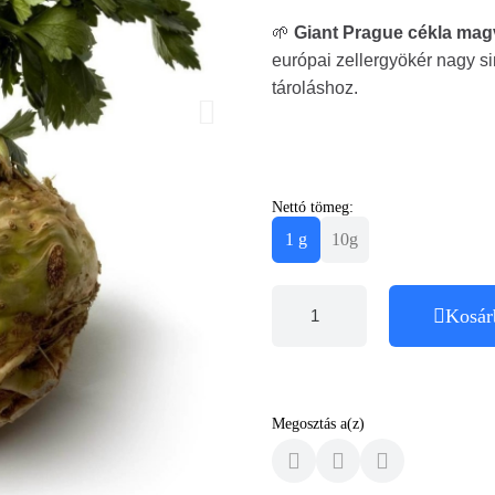
🌱
Giant Prague cékla ma
európai zellergyökér nagy si
tároláshoz.
Nettó tömeg:
1 g
10g
Kosár
Megosztás a(z)