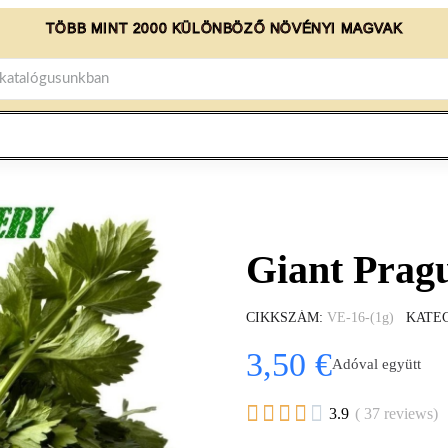
TÖBB MINT 2000 KÜLÖNBÖZŐ NÖVÉNYI MAGVAK
Giant Prag
CIKKSZÁM
VE-16-(1g)
KATE
3,50 €
Adóval együtt





3.9
( 37 reviews)