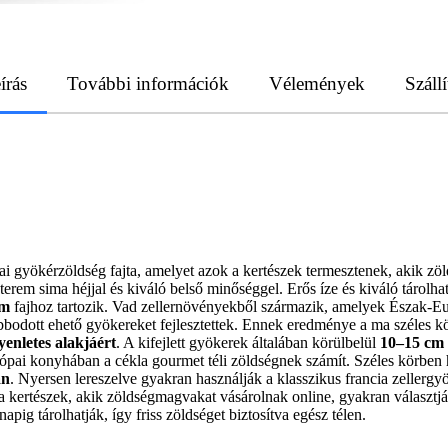
írás
További információk
Vélemények
Szállí
 gyökérzöldség fajta, amelyet azok a kertészek termesztenek, akik zöl
terem sima héjjal és kiváló belső minőséggel. Erős íze és kiváló tárol
um
fajhoz tartozik. Vad zellernövényekből származik, amelyek Észak-Eu
odott ehető gyökereket fejlesztettek. Ennek eredménye a ma széles kör
yenletes alakjáért
. A kifejlett gyökerek általában körülbelül
10–15 cm
európai konyhában a cékla gourmet téli zöldségnek számít. Széles körben
an
. Nyersen lereszelve gyakran használják a klasszikus francia zellergy
 kertészek, akik zöldségmagvakat vásárolnak online, gyakran választják 
g tárolhatják, így friss zöldséget biztosítva egész télen.