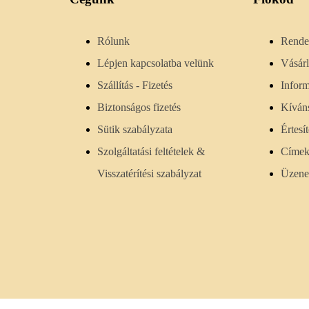
Rólunk
Rende
Lépjen kapcsolatba velünk
Vásár
Szállítás - Fizetés
Infor
Biztonságos fizetés
Kíváns
Sütik szabályzata
Értesí
Szolgáltatási feltételek &
Címe
Visszatérítési szabályzat
Üzene