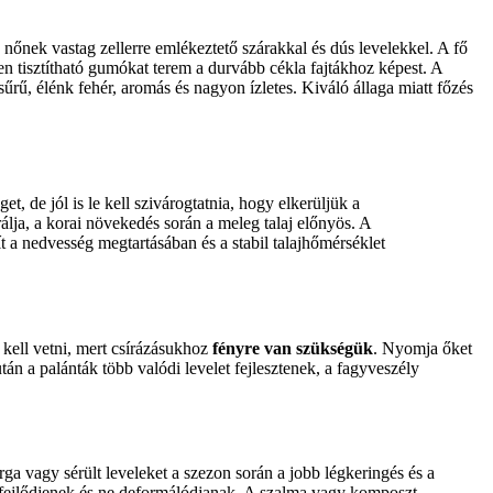
nőnek vastag zellerre emlékeztető szárakkal és dús levelekkel. A fő
en tisztítható gumókat terem a durvább cékla fajtákhoz képest. A
sűrű, élénk fehér, aromás és nagyon ízletes. Kiváló állaga miatt főzés
et, de jól is le kell szivárogtatnia, hogy elkerüljük a
rálja, a korai növekedés során a meleg talaj előnyös. A
 a nedvesség megtartásában és a stabil talajhőmérséklet
e kell vetni, mert csírázásukhoz
fényre van szükségük
. Nyomja őket
tán a palánták több valódi levelet fejlesztenek, a fagyveszély
ga vagy sérült leveleket a szezon során a jobb légkeringés és a
fejlődjenek és ne deformálódjanak. A szalma vagy komposzt