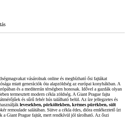
tás
dségmagvakat vásárolnak online és megbízható ősi fajtákat
hatósága miatt generációk óta alapzöldség az európai konyhákban. A
rópában és a mediterrán térségben honosak. Idővel a gazdák olyan
ben termesztett modern cékla zöldség. A Giant Prague fajta
átmérőjűek és sűrű fehér hús található belül. Az íze jellegzetes és
 használják
levesekben, pörköltekben, krémes pürékben, sült
ökér remoulade salátában. Sütve a cékla édes, dióra emlékeztető ízt
a Giant Prague fajtát, mert rendkívül jól tárolható. Az őszi