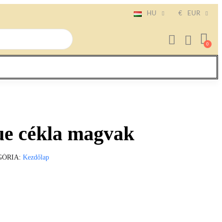
HU
€
EUR
ue cékla magvak
GÓRIA
Kezdőlap