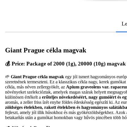
Le
Giant Prague cékla magvak
💰 Price: Package of 2000 (1g), 20000 (10g) magvak
🌱
Giant Prague cékla magvak
egy jól ismert hagyományos európai
szeretnének termeszteni. Ez a klasszikus cékla nagy, kerek gumókat 
cékla, más néven zellergyökér, az
Apium graveolens var. rapace
növényeket szelekcióztak, amelyek magas szárak helyett megnagyobb
különösen értékelt a
erőteljes növekedéséért, nagy gumóiért és eg
aromás, a zeller friss ízét enyhe földes édeskésség egészíti ki. Az 
zöldséges ételekben, rakott ételekben és hagyományos salátákb
fejleszt, amely jól illik húsokhoz és más gyökérzöldségekhez. Azok a
betakarítás után a gumókat homokban vagy hűvös pincében több hónapi