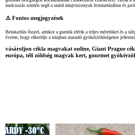
mulcsozás szintén segít a stabil talajviszonyok fenntartásában és jav
⚠️ Fontos megjegyzések
Betakarítás ősszel, amikor a gumók elérik a teljes méretüket és a 
évente, hogy elkerülje a talajban maradó gyökérzöldségekre jellemz
vásároljon cékla magvakat online, Giant Prague c
európa, téli zöldség magvak kert, gourmet gyökérz