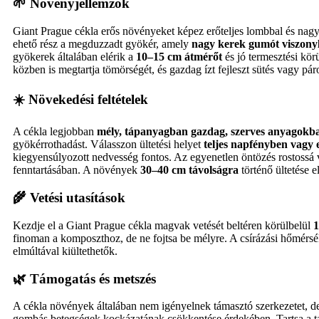
🌱 Növényjellemzők
Giant Prague cékla erős növényeket képez erőteljes lombbal és nag
ehető rész a megduzzadt gyökér, amely
nagy kerek gumót viszonyl
gyökerek általában elérik a
10–15 cm átmérőt
és jó termesztési kö
közben is megtartja tömörségét, és gazdag ízt fejleszt sütés vagy pár
☀️ Növekedési feltételek
A cékla legjobban
mély, tápanyagban gazdag, szerves anyagokba
gyökérrothadást. Válasszon ültetési helyet
teljes napfényben vagy
kiegyensúlyozott nedvesség fontos. Az egyenetlen öntözés rostossá v
fenntartásában. A növények
30–40 cm távolságra
történő ültetése e
🌾 Vetési utasítások
Kezdje el a Giant Prague cékla magvak vetését beltéren körülbelül
1
finoman a komposzthoz, de ne fojtsa be mélyre. A csírázási hőmérsék
elmúltával kiültethetők.
🌿 Támogatás és metszés
A cékla növények általában nem igényelnek támasztó szerkezetet, de 
gombás betegségek kockázatának csökkentése érdekében. Tartsa a t