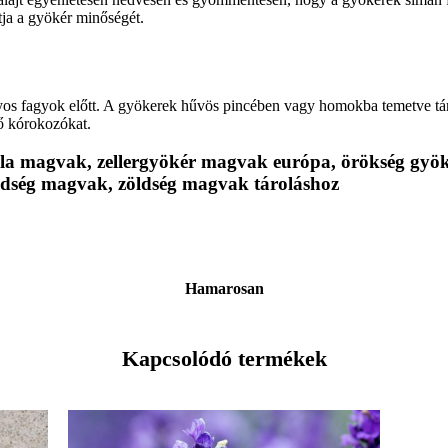
ítja a gyökér minőségét.
súlyos fagyok előtt. A gyökerek hűvös pincében vagy homokba temetve t
ő kórokozókat.
ékla magvak, zellergyökér magvak európa, örökség g
öldség magvak, zöldség magvak tároláshoz
Hamarosan
Kapcsolódó termékek