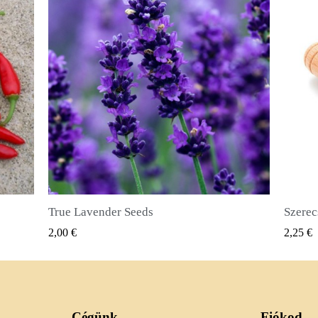
Szerecsendióbors Magvak (Pimenta dioica)
GYORSNÉZET
2,25 €
2,50 €
Cégünk
Fiókod