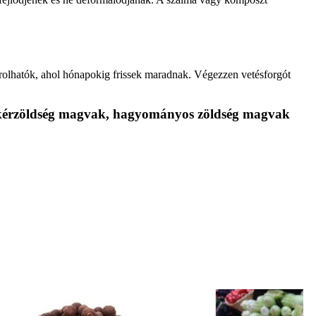
árolhatók, ahol hónapokig frissek maradnak. Végezzen vetésforgót
yökérzöldség magvak, hagyományos zöldség magvak