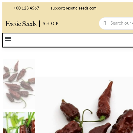
+00 123 4567
support@exotic-seeds.com
Exotic Seeds
SHOP