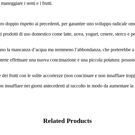
 maneggiare i semi e i frutti.
metro doppio rispetto ai precedenti, per garantire uno sviluppo radicale o
i prodotti di uso domestico come latte, uova, yogurt, cenere, sterco e per
frano la mancanza d’acqua ma nemmeno l’abbondanza, che porterebbe a mar
ete effettuare una nuova concimazione e una piccola potatura: possono inf
 dei frutti con le solite accortezze (non concimare e non innaffiare tropp
non innaffiare nei giorni antecedenti al raccolto in modo da aumentare la
Related Products