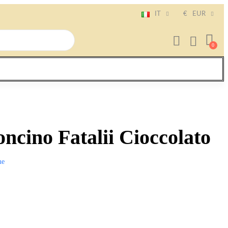
IT
€
EUR
ncino Fatalii Cioccolato
me