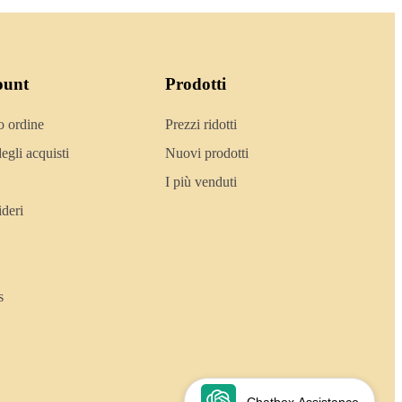
ount
Prodotti
o ordine
Prezzi ridotti
egli acquisti
Nuovi prodotti
I più venduti
ideri
s
Chatbox Assistance