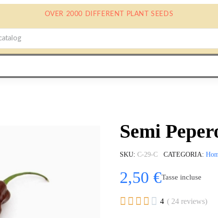
OVER 2000 DIFFERENT PLANT SEEDS
Semi Pepero
SKU
C-29-C
CATEGORIA
Ho
2,50 €
Tasse incluse





4
( 24 reviews)