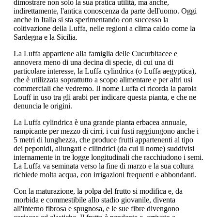
dimostrare non solo la sua pratica utilità, ma anche,
indirettamente, l'antica conoscenza da parte dell'uomo. Oggi
anche in Italia si sta sperimentando con successo la
coltivazione della Luffa, nelle regioni a clima caldo come la
Sardegna e la Sicilia.
La Luffa appartiene alla famiglia delle Cucurbitacee e
annovera meno di una decina di specie, di cui una di
particolare interesse, la Luffa cylindrica (o Luffa aegyptica),
che è utilizzata soprattutto a scopo alimentare e per altri usi
commerciali che vedremo. Il nome Luffa ci ricorda la parola
Louff in uso tra gli arabi per indicare questa pianta, e che ne
denuncia le origini.
La Luffa cylindrica è una grande pianta erbacea annuale,
rampicante per mezzo di cirri, i cui fusti raggiungono anche i
5 metri di lunghezza, che produce frutti appartenenti al tipo
dei peponidi, allungati e cilindrici (da cui il nome) suddivisi
internamente in tre logge longitudinali che racchiudono i semi.
La Luffa va seminata verso la fine di marzo e la sua coltura
richiede molta acqua, con irrigazioni frequenti e abbondanti.
Con la maturazione, la polpa del frutto si modifica e, da
morbida e commestibile allo stadio giovanile, diventa
all'interno fibrosa e spugnosa, e le sue fibre divengono