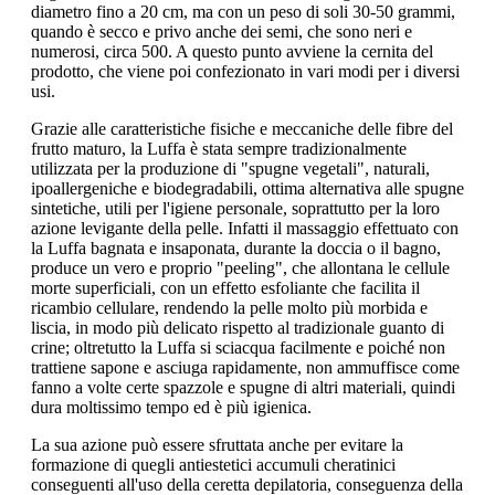
diametro fino a 20 cm, ma con un peso di soli 30-50 grammi,
quando è secco e privo anche dei semi, che sono neri e
numerosi, circa 500. A questo punto avviene la cernita del
prodotto, che viene poi confezionato in vari modi per i diversi
usi.
Grazie alle caratteristiche fisiche e meccaniche delle fibre del
frutto maturo, la Luffa è stata sempre tradizionalmente
utilizzata per la produzione di "spugne vegetali", naturali,
ipoallergeniche e biodegradabili, ottima alternativa alle spugne
sintetiche, utili per l'igiene personale, soprattutto per la loro
azione levigante della pelle. Infatti il massaggio effettuato con
la Luffa bagnata e insaponata, durante la doccia o il bagno,
produce un vero e proprio "peeling", che allontana le cellule
morte superficiali, con un effetto esfoliante che facilita il
ricambio cellulare, rendendo la pelle molto più morbida e
liscia, in modo più delicato rispetto al tradizionale guanto di
crine; oltretutto la Luffa si sciacqua facilmente e poiché non
trattiene sapone e asciuga rapidamente, non ammuffisce come
fanno a volte certe spazzole e spugne di altri materiali, quindi
dura moltissimo tempo ed è più igienica.
La sua azione può essere sfruttata anche per evitare la
formazione di quegli antiestetici accumuli cheratinici
conseguenti all'uso della ceretta depilatoria, conseguenza della