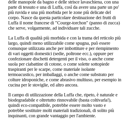
delle manopole da bagno e delle strisce lavaschiena, con una
parte di tessuto e una di Luffa, così da avere una parte un po'
più ruvida e una più morbida per le zone più delicate del
corpo. Nasce da questa particolare destinazione dei frutti di
Luffa il nome francese di "Courge-torchon" (panno di zucca)
che serve, volgarmente, ad individuare tali zucche.
La Luffa di qualità più morbida e con la trama del reticolo più
largo, quindi meno utilizzabile come spugna, può essere
comunque utilizzata anche per imbottiture e per riempimento
di vari oggetti domestici (sedie, poltrone ecc.), oppure per
confezionare dischetti detergenti per il viso, o anche come
suola per ciabattine di cotone, o come solette sottopiede
traspiranti per le scarpe, come materiale isolante
termoacustico, per imballaggi, o anche come substrato per
colture idroponiche, e come abrasivo multiuso, per esempio in
cucina per le stoviglie, ed altro ancora.
Il campo di utilizzazione della Luffa che, ripeto, è naturale e
biodegradabile e oltretutto rinnovabile (basta coltivarla!),
quindi eco-compatibile, potrebbe essere molto vasto e
potrebbe sostituire molti materiali tradizionali, di solito più
inquinanti, con grande vantaggio per l'ambiente.