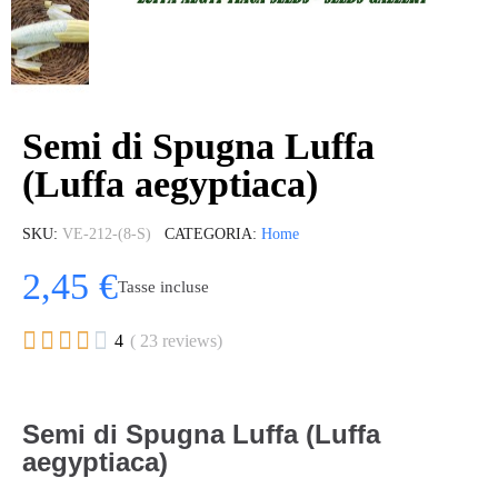
Semi di Spugna Luffa
(Luffa aegyptiaca)
SKU
VE-212-(8-S)
CATEGORIA
Home
2,45 €
Tasse incluse





4
( 23 reviews)
Semi di Spugna Luffa (Luffa
aegyptiaca)