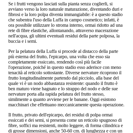
Se i frutti vengono lasciati sulla pianta senza coglierli, si
avviano verso la loro naturale maturazione, diventando duri e
fibrosi e la loro polpa diventa immangiabile: è a questo stadio
che subentra l'uso della Luffa in campo cosmetico; infatti, è
ora possibile utilizzare lo stroma interno, ormai ridotto ad una
rete di fibre elastiche, allontanando, attraverso macerazione
nell'acqua, gli ultimi eventuali residui della parte polposa, la
buccia e i semi.
Per la pelatura della Luffa si procede al distacco della parte
più esterna del frutto, l'epicarpo, una volta che esso sia
completamente essiccato, rendendo così più facile
l'operazione, poiché in questo stadio esso aderisce con meno
tenacità al reticolo sottostante. Diverse nervature ricoprono il
frutto longitudinalmente partendo dal picciolo, alla base del
quale vi è un nodo abbastanza resistente: quando il frutto è
ben maturo viene bagnato e lo strappo del nodo e delle sue
nervature porta alla rapida pelatura del frutto stesso,
similmente a quanto avviene per le banane. Oggi esistono
macchinari che effettuano meccanicamente questa operazione.
Il frutto, privato dell'epicarpo, dei residui di polpa ormai
essiccati e dei semi, si presenta come un reticolo spugnoso di
fibre, soffici ma resistenti, molto leggere, di forma cilindrica e
di grosse dimensioni, anche 50-60 cm. di lunghezza e con un