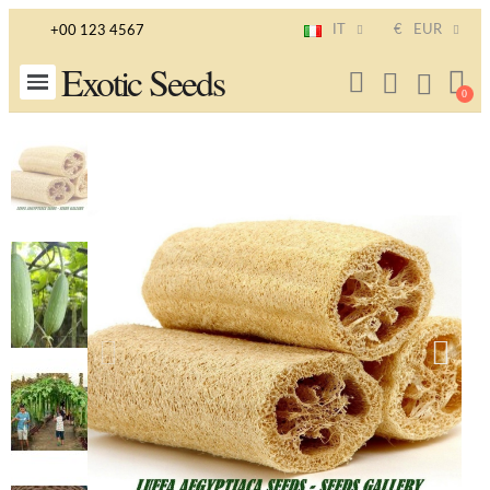
IT
€
EUR
+00 123 4567
Exotic Seeds