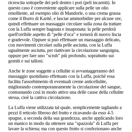
ricrescita sottopelle dei peli dentro i pori (peli incarniti). In
questo caso è conveniente applicare sulla pelle un olio
emolliente, ad esempio olio di Mandorle, o una crema grassa
come il Burro di Karité, e lasciar ammorbidire per alcune ore,
quindi effettuare un massaggio circolare sulla zona da trattare
con la Luffa sempre bagnata e insaponata: la pelle perderà
quell'orribile aspetto di "pelle d'oca" e tornerà di nuovo liscia
e gradevole. Oppure si può effettuare un massaggio delicato,
con movimenti circolari sulla pelle asciutta, con la Luffa
ugualmente asciutta, per riattivare la circolazione sanguigna,
oppure per fare uno "scrub" più profondo, soprattutto sui
gomiti e sui talloni.
Anche le zone soggette a cellulite si avvantaggeranno del
massaggio quotidiano effettuato con la Luffa, poiché essa
facilita l'assorbimento di eventuali creme anticellulite,
migliorando contemporaneamente la circolazione del sangue,
contrastando così in modo attivo una delle cause della cellulite
stessa, cioè la cattiva circolazione.
La Luffa viene utilizzata tal quale, semplicemente tagliando a
pezzi il reticolo fibroso del frutto e ricavando da esso 4-5
spugne, a seconda della sua grandezza, anche applicando loro
un manico in modo da ottenere una "spazzola" di Luffa per
lavare la schiena; ma con questo frutto si confezionano anche