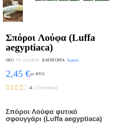
Σπόροι Λούφα (Luffa
aegyptiaca)
SKU
VE-212-(8-S)
ΚΑΤΗΓΟΡΊΑ
Αρχική
2,45 €
με ΦΠΑ





4
( 23 reviews)
Σπόροι Λούφα φυτικό
σφουγγάρι (Luffa aegyptiaca)