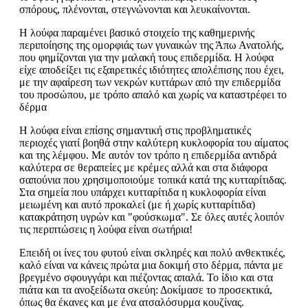
σπόρους, πλένονται, στεγνώνονται και λευκαίνονται.
Η λούφα παραμένει βασικό στοιχείο της καθημερινής
περιποίησης της ομορφιάς των γυναικών της Άπω Ανατολής,
που φημίζονται για την μαλακή τους επιδερμίδα. Η λούφα
είχε αποδείξει τις εξαιρετικές ιδιότητες απολέπισης που έχει,
με την αφαίρεση των νεκρών κυττάρων από την επιδερμίδα
του προσώπου, με τρόπο απαλό και χωρίς να καταστρέφει το
δέρμα
Η λούφα είναι επίσης σημαντική στις προβληματικές
περιοχές γιατί βοηθά στην καλύτερη κυκλοφορία του αίματος
και της λέμφου. Με αυτόν τον τρόπο η επιδερμίδα αντιδρά
καλύτερα σε θεραπείες με κρέμες αλλά και στα διάφορα
σαπούνια που χρησιμοποιούμε τοπικά κατά της κυτταρίτιδας.
Στα σημεία που υπάρχει κυτταρίτιδα η κυκλοφορία είναι
μειωμένη και αυτό προκαλεί (με ή χωρίς κυτταρίτιδα)
κατακράτηση υγρών και "φούσκωμα". Σε όλες αυτές λοιπόν
τις περιπτώσεις η λούφα είναι σωτήρια!
Επειδή οι ίνες του φυτού είναι σκληρές και πολύ ανθεκτικές,
καλό είναι να κάνεις πρώτα μια δοκιμή στο δέρμα, πάντα με
βρεγμένο σφουγγάρι και πιέζοντας απαλά. Το ίδιο και στα
πιάτα και τα ανοξείδωτα σκεύη: Δοκίμασε το προσεκτικά,
όπως θα έκανες και με ένα ατσαλόσυρμα κουζίνας.