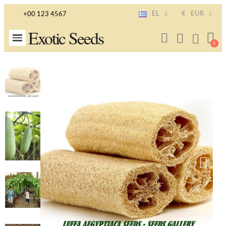
EL
€
EUR
+00 123 4567
Exotic Seeds