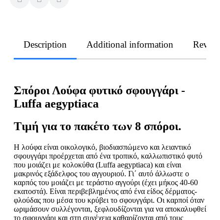
Description
Additional information
Revie
Σπόροι Λούφα φυτικό σφουγγάρι -
Luffa aegyptiaca
Τιμή για το πακέτο των 8 σπόροι.
Η λούφα είναι οικολογικό, βιοδιασπώμενο και λειαντικό
σφουγγάρι προέρχεται από ένα τροπικό, καλλωπιστικό φυτό
που μοιάζει με κολοκύθα (Luffa aegyptiaca) και είναι
μακρινός εξάδελφος του αγγουριού. Γι΄ αυτό άλλωστε ο
καρπός του μοιάζει με τεράστιο αγγούρι (έχει μήκος 40-60
εκατοστά). Είναι περιβεβλημένος από ένα είδος δέρματος-
φλούδας που μέσα του κρύβει το σφουγγάρι. Οι καρποί όταν
ωριμάσουν συλλέγονται, ξεφλουδίζονται για να αποκαλυφθεί
το σφουγγάρι και στη συνέχεια καθαρίζονται από τους