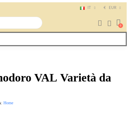
IT
€
EUR
modoro VAL Varietà da
A
Home