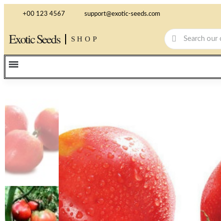
+00 123 4567
support@exotic-seeds.com
Exotic Seeds
SHOP