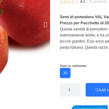





4.2
( 25 reviews)
Semi di pomodoro VAL Var
Prezzo per Pacchetto di 20
Questa varietà di pomodoro 
estremamente fertile, e ha u
piccoli giardini. Essi sono pa
pasta italiana. Questa razza
Semi in confezione :
20
Add t
Lycopersicon esculentum